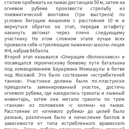
стилем пробежать на лыжах дистанцию 50 м, затем на
огневом рубеже произвести стрельбу из
пневматической винтовки (три выстрела) по
условно бегущим мишеням с расстояния 10 м и
вернуться обратно на этап, передав эстафету:
накинуть автомат через плечо следующему
участнику. На этом сложном этапе лучше всех
проявили себя «стреляющие лыжники» школы-лицея
№4, набрав 84 балла.
Второй этап назывался «Операция «Волоколамск» и
посвящался героическому боевому пути батальона
под командованием Бауыржана Момышулы в битве
под Москвой. Это было состязание «истребителей
танков». Участники должны были по-пластунски
преодолеть заминированный участок, достичь
огневого рубежа, где находились гранаты и лыжный
инвентарь, затем они метали гранаты по трём
«танкам» из положения «с колена» на лыжах.
Расстояние от «огневого рубежа» до целей было
разным, различным было и начисление баллов в
зависимости от типа истреблённого вражеского