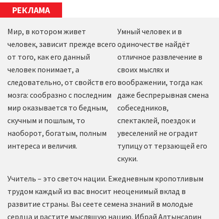
РЕКЛАМА
Мир, в котором живет
Умный человек и в
человек, зависит прежде всего
одиночестве найдёт
от того, как его данный
отличное развлечение в
человек понимает, а
своих мыслях и
следовательно, от свойств его
воображении, тогда как
мозга: сообразно с последним
даже беспрерывная смена
мир оказывается то бедным,
собеседников,
скучным и пошлым, то
спектаклей, поездок и
наоборот, богатым, полным
увеселений не оградит
интереса и величия.
тупицу от терзающей его
скуки.
Учитель – это светоч нации. Ежедневным кропотливым
трудом каждый из вас вносит неоценимый вклад в
развитие страны. Вы сеете семена знаний в молодые
сердца и растите мыслящую нацию. Ибрай Алтынсарин