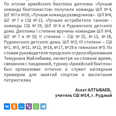
По итогам армейского биатлона дипломы «Лучшая
команда биатлонистов» получили команды ШЛ №4,
ШГ №7 и №10, «Лучшая команда разведчиков» - ШЛ №4,
ШГ №7 и СШ №13, «Лучшие истребители танков» -
команды СШ №19, ШЛ №4 и Рудненского детского
дома. Дипломы I степени вручены командам ШЛ №4,
ШГ №7 и №10; II степени – СШ №15, №13, №18,
Рудненского детского дома, ШЛ №2; III степени – СШ
№1, №3, №11, №12, №14, №17, №19 и гимназии №5. По
словам руководителя городского отдела образования
Темурхана Жайлибаева, несмотря на сложное время,
связанное с пандемией, турнир «Армейский биатлон»
был организован отлично и служит наглядным
примером для занятий спортом и воспитания
патриотизма.
Асхат АЛТЫБАЕВ,
учитель СШ №14, г. Рудный