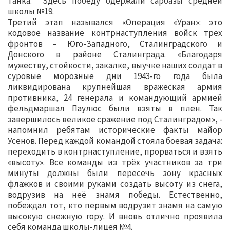
танка. Здесь победу одержали сарбазы средней
школы №19.
Третий этап назывался «Операция «Уран»: это
кодовое название контрнаступления войск трёх
фронтов – Юго-Западного, Сталинградского и
Донского в районе Сталинграда. «Благодаря
мужеству, стойкости, закалке, выучке наших солдат в
суровые морозные дни 1943-го года была
ликвидирована крупнейшая вражеская армия
противника, 24 генерала и командующий армией
фельдмаршал Паулюс были взяты в плен. Так
завершилось великое сражение под Сталинградом», -
напомнил ребятам исторические факты майор
Усенов. Перед каждой командой стояла боевая задача:
переходить в контрнаступление, прорваться и взять
«высоту». Все команды из трёх участников за три
минуты должны были пересечь зону красных
флажков и своими руками создать высоту из снега,
водрузив на неё знамя победы. Естественно,
побеждал тот, кто первым водрузит знамя на самую
высокую снежную гору. И вновь отлично проявила
себя команда школы-лицея №4.