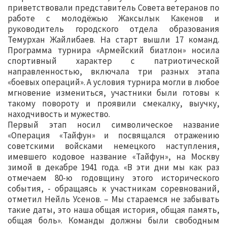
приветствовали представитель Совета ветеранов по
работе с молодёжью Жаксылык Какенов и
руководитель городского отдела образования
Темурхан Жайлибаев. На старт вышли 17 команд.
Программа турнира «Армейский биатлон» носила
спортивный характер с патриотической
направленностью, включала три разных этапа
«боевых операций». А условия турнира могли в любое
мгновение измениться, участники были готовы к
такому повороту и проявили смекалку, выучку,
находчивость и мужество.
Первый этап носил символическое название
«Операция «Тайфун» и посвящался отражению
советскими войсками немецкого наступления,
имевшего кодовое название «Тайфун», на Москву
зимой в декабре 1941 года. «В эти дни мы как раз
отмечаем 80-ю годовщину этого исторического
события, - обращаясь к участникам соревнований,
отметил Нейль Усенов. – Мы стараемся не забывать
такие даты, это наша общая история, общая память,
общая боль». Команды должны были свободным