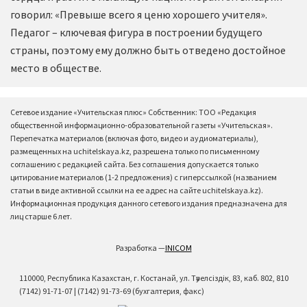
говорил: «Превыше всего я ценю хорошего учителя».
Педагог – ключевая фигура в построении будущего
страны, поэтому ему должно быть отведено достойное
место в обществе.
Сетевое издание «Учительская плюс» Собственник: ТОО «Редакция
общественной информационно-образовательной газеты «Учительская».
Перепечатка материалов (включая фото, видео и аудиоматериалы),
размещенных на uchitelskaya.kz, разрешена только по письменному
соглашению с редакцией сайта. Без соглашения допускается только
цитирование материалов (1-2 предложения) с гиперссылкой (названием
статьи в виде активной ссылки на ее адрес на сайте uchitelskaya.kz).
Информационная продукция данного сетевого издания предназначена для
лиц старше 6 лет.
Разработка —
INICOM
110000, Республика Казахстан, г. Костанай, ул. Тәуелсіздік, 83, каб. 802, 810
(7142) 91-71-07 | (7142) 91-73-69 (бухгалтерия, факс)