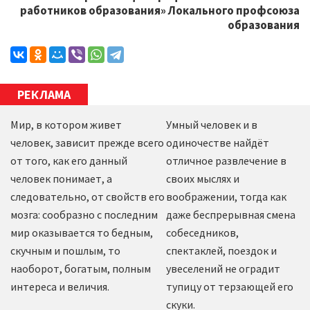
работников образования» Локального профсоюза
образования
РЕКЛАМА
Мир, в котором живет
Умный человек и в
человек, зависит прежде всего
одиночестве найдёт
от того, как его данный
отличное развлечение в
человек понимает, а
своих мыслях и
следовательно, от свойств его
воображении, тогда как
мозга: сообразно с последним
даже беспрерывная смена
мир оказывается то бедным,
собеседников,
скучным и пошлым, то
спектаклей, поездок и
наоборот, богатым, полным
увеселений не оградит
интереса и величия.
тупицу от терзающей его
скуки.