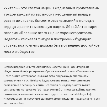
Учитель – это светоч нации. Ежедневным кропотливым
трудом каждый из вас вносит неоценимый вклад в
развитие страны. Вы сеете семена знаний в молодые
сердца и растите мыслящую нацию. Ибрай Алтынсарин
говорил: «Превыше всего я ценю хорошего учителя».
Педагог – ключевая фигура в построении будущего
страны, поэтому ему должно быть отведено достойное
место в обществе.
Сетевое издание «Учительская плюс» Собственник: ТОО «Редакция
общественной информационно-образовательной газеты «Учительская».
Перепечатка материалов (включая фото, видео и аудиоматериалы),
размещенных на uchitelskaya.kz, разрешена только по письменному
соглашению с редакцией сайта. Без соглашения допускается только
цитирование материалов (1-2 предложения) с гиперссылкой (названием
статьи в виде активной ссылки на ее адрес на сайте uchitelskaya.kz).
Информационная продукция данного сетевого издания предназначена для
лиц старше 6 лет.