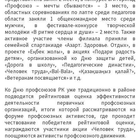
«Профсоюз – мечты сбываются» – 3 место, в
областных соревнованиях по лапте среди педагогов
области заняли 1 общекомандное место среди
мужчин, в фестивале-конкурсе творческой
молодёжи «В ритме сердца и души» – 2 место. Также
активное участие члены филиала приняли в
семейной спартакиаде «Азарт. Здоровье. Отдых», в
проекте «Еңбек жолы», в акциях «Подари радость
детям», организованной ко Дню защиты детей,
«Дорога в школу», «Педагогические династии»,
«Человек труда»,«Bal-Bala», «Қазақшаңыз қалай?»,
«Ветеранам посвящается» и т.д.
Ко Дню профсоюзов РК уже традиционно в районе
подводится рейтинговая оценка эффективности
деятельности первичных профсоюзных
организаций, итоги которой рассматриваются на
форуме профсоюзных активистов, где проходит
чествование победителя рейтинговой оценки,
награждаются участники акции «Человек труда»,
поощряются активисты профсоюзного движения.