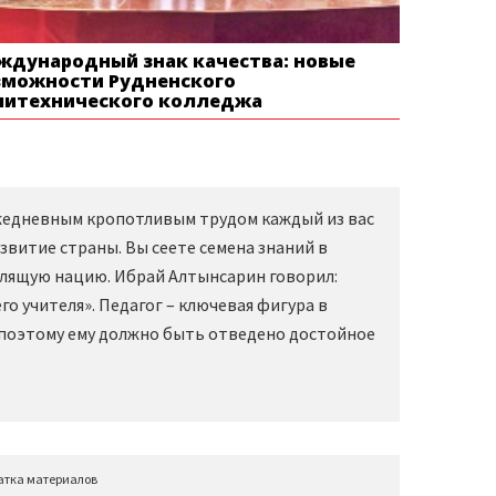
ждународный знак качества: новые
зможности Рудненского
литехнического колледжа
Ежедневным кропотливым трудом каждый из вас
звитие страны. Вы сеете семена знаний в
слящую нацию. Ибрай Алтынсарин говорил:
о учителя». Педагог – ключевая фигура в
 поэтому ему должно быть отведено достойное
атка материалов