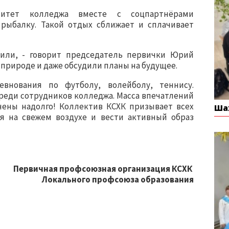
тет колледжа вместе с соцпартнёрами
рыбалку. Такой отдых сближает и сплачивает
или, - говорит председатель первички Юрий
 природе и даже обсудили планы на будущее.
внования по футболу, волейболу, теннису.
среди сотрудников колледжа. Масса впечатлений
чены надолго! Коллектив КСХК призывает всех
Ша
я на свежем воздухе и вести активный образ
Первичная профсоюзная организация КСХК
Локального профсоюза образования