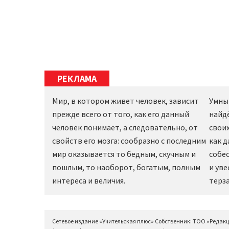
РЕКЛАМА
Мир, в котором живет человек, зависит
Умны
прежде всего от того, как его данный
найд
человек понимает, а следовательно, от
своих
свойств его мозга: сообразно с последним
как 
мир оказывается то бедным, скучным и
собес
пошлым, то наоборот, богатым, полным
и уве
интереса и величия.
терза
Сетевое издание «Учительская плюс» Собственник: ТОО «Редак