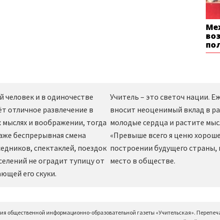
Ме
во
по
й человек и в одиночестве
Учитель – это светоч нации. 
ёт отличное развлечение в
вносит неоценимый вклад в ра
 мыслях и воображении, тогда
молодые сердца и растите мы
даже беспрерывная смена
«Превыше всего я ценю хорошег
едников, спектаклей, поездок
построении будущего страны,
селений не оградит тупицу от
место в обществе.
ющей его скуки.
ция общественной информационно-образовательной газеты «Учительская». Перепеч