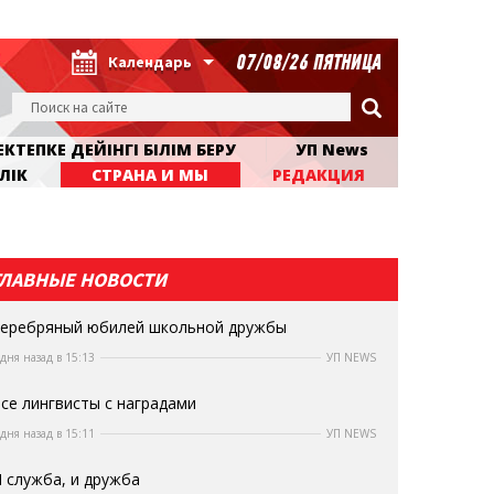
07/08/26 ПЯТНИЦА
Календарь
КТЕПКЕ ДЕЙІНГІ БІЛІМ БЕРУ
УП News
ЛІК
СТРАНА И МЫ
РЕДАКЦИЯ
ГЛАВНЫЕ НОВОСТИ
еребряный юбилей школьной дружбы
 дня назад в 15:13
УП NEWS
се лингвисты с наградами
 дня назад в 15:11
УП NEWS
 служба, и дружба