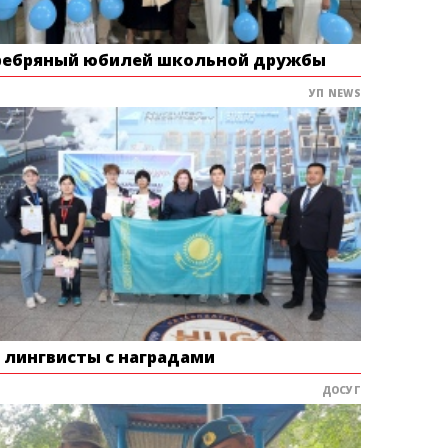
ребряный юбилей школьной дружбы
УП NEWS
е лингвисты с наградами
ДОСУГ