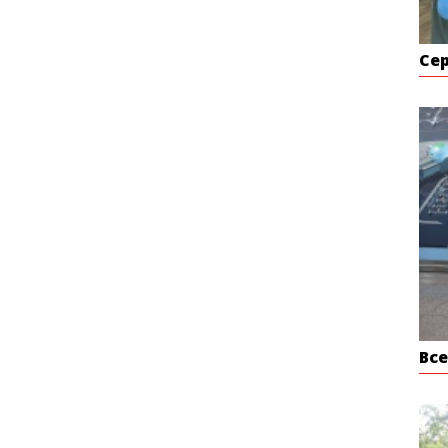
Се
Вс