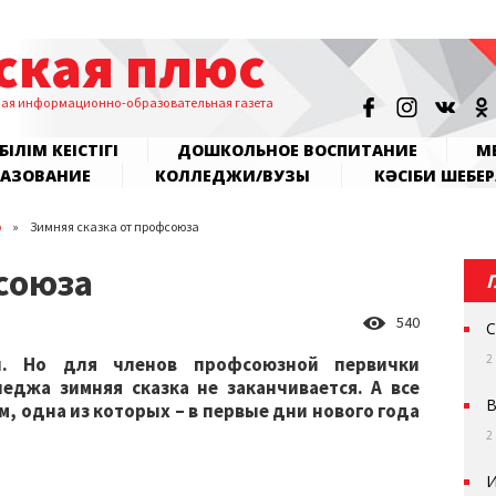
ская плюс
ная информационно-образовательная газета
БІЛІМ КЕҢІСТІГІ
ДОШКОЛЬНОЕ ВОСПИТАНИЕ
МЕ
РАЗОВАНИЕ
КОЛЛЕДЖИ/ВУЗЫ
КӘСІБИ ШЕБЕР
о
Зимняя сказка от профсоюза
союза
540
С
2
и. Но для членов профсоюзной первички
еджа зимняя сказка не заканчивается. А все
В
одна из которых – в первые дни нового года
2
И