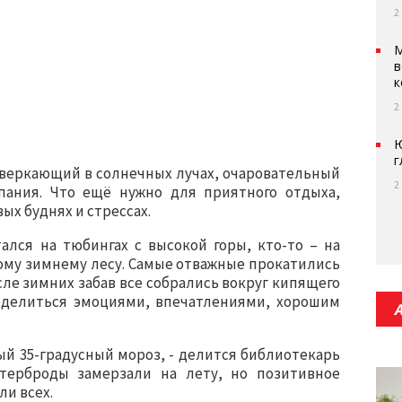
2
М
в
к
2
Ю
г
сверкающий в солнечных лучах, очаровательный
2
пания. Что ещё нужно для приятного отдыха,
ых буднях и стрессах.
ался на тюбингах с высокой горы, кто-то – на
ивому зимнему лесу. Самые отважные прокатились
сле зимних забав все собрались вокруг кипящего
поделиться эмоциями, впечатлениями, хорошим
тый 35-градусный мороз, - делится библиотекарь
терброды замерзали на лету, но позитивное
ли всех.