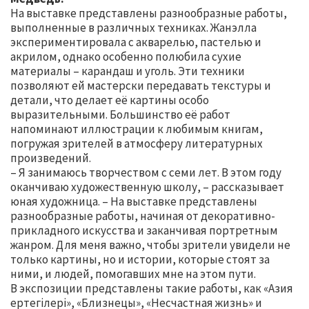
На выставке представлены разнообразные работы,
выполненные в различных техниках. Жанэлла
экспериментировала с акварелью, пастелью и
акрилом, однако особенно полюбила сухие
материалы – карандаш и уголь. Эти техники
позволяют ей мастерски передавать текстуры и
детали, что делает её картины особо
выразительными. Большинство её работ
напоминают иллюстрации к любимым книгам,
погружая зрителей в атмосферу литературных
произведений.
– Я занимаюсь творчеством с семи лет. В этом году
оканчиваю художественную школу, – рассказывает
юная художница. – На выставке представлены
разнообразные работы, начиная от декоративно-
прикладного искусства и заканчивая портретным
жанром. Для меня важно, чтобы зрители увидели не
только картины, но и истории, которые стоят за
ними, и людей, помогавших мне на этом пути.
В экспозиции представлены такие работы, как «Азия
ертегілері», «Близнецы», «Несчастная жизнь» и