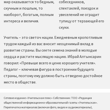
мир оказывается то бедным,
собеседников,
скучным и пошлым, то
спектаклей, поездок и
наоборот, богатым, полным
увеселений не оградит
интереса и величия.
тупицу от терзающей его
скуки.
Учитель – это светоч нации. Ежедневным кропотливым
трудом каждый из вас вносит неоценимый вклад в
развитие страны. Вы сеете семена знаний в молодые
сердца и растите мыслящую нацию. Ибрай Алтынсарин
говорил: «Превыше всего я ценю хорошего учителя».
Педагог – ключевая фигура в построении будущего
страны, поэтому ему должно быть отведено достойное
место в обществе.
Сетевое издание «Учительская плюс» Собственник: ТОО «Редакция
общественной информационно-образовательной газеты «Учительская».
Перепечатка материалов (включая фото, видео и аудиоматериалы),