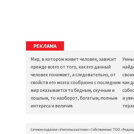
РЕКЛАМА
Мир, в котором живет человек, зависит
Умны
прежде всего от того, как его данный
найд
человек понимает, а следовательно, от
своих
свойств его мозга: сообразно с последним
как 
мир оказывается то бедным, скучным и
собес
пошлым, то наоборот, богатым, полным
и уве
интереса и величия.
терза
Сетевое издание «Учительская плюс» Собственник: ТОО «Редак