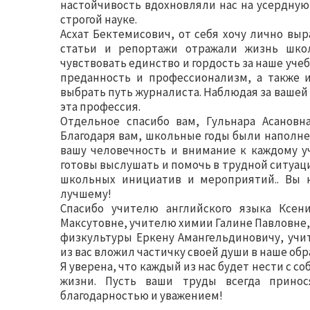
настойчивость вдохновляли нас на усердную 
строгой науке.
Асхат Бектемисович, от себя хочу лично выр
статьи и репортажи отражали жизнь школ
чувствовать единство и гордость за наше уче
преданность и профессионализм, а также 
выбрать путь журналиста. Наблюдая за вашей 
эта профессия.
Отдельное спасибо вам, Гульнара Асановн
Благодаря вам, школьные годы были наполне
вашу человечность и внимание к каждому у
готовы выслушать и помочь в трудной ситуаци
школьных инициатив и мероприятий.. Вы 
лучшему!
Спасибо учителю английского языка Ксен
Максутовне, учителю химии Галине Павловне
физкультуры Еркену Амангельдиновичу, уч
из вас вложил частичку своей души в наше обр
Я уверена, что каждый из нас будет нести с с
жизни. Пусть ваши труды всегда принос
благодарностью и уважением!