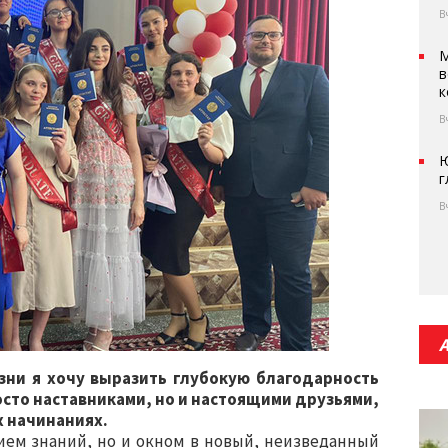
В
М
в
к
В
Ю
г
В
зни я хочу выразить глубокую благодарность
просто наставниками, но и настоящими друзьями,
 начинаниях.
ием знаний, но и окном в новый, неизведанный