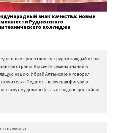
ждународный знак качества: новые
зможности Рудненского
литехнического колледжа
Ежедневным кропотливым трудом каждый из вас
звитие страны. Вы сеете семена знаний в
слящую нацию. Ибрай Алтынсарин говорил:
о учителя». Педагог – ключевая фигура в
 поэтому ему должно быть отведено достойное
атка материалов