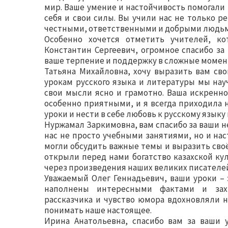
мир. Ваше умение и настойчивость помогали
себя и свои силы. Вы учили нас не только р
честными, ответственными и добрыми людьм
Особенно хочется отметить учителей, к
Константин Сергеевич, огромное спасибо за
ваше терпение и поддержку в сложные момен
Татьяна Михайловна, хочу выразить вам св
урокам русского языка и литературы мы нау
свои мысли ясно и грамотно. Ваша искренн
особенно приятными, и я всегда приходила 
уроки и нести в себе любовь к русскому языку
Нуржамал Заркимовна, вам спасибо за ваши н
нас не просто учебными занятиями, но и на
могли обсудить важные темы и выразить своё
открыли перед нами богатство казахской ку
через произведения наших великих писателей
Уважаемый Олег Геннадьевич, ваши уроки – 
наполнены интересными фактами и зах
рассказчика и чувство юмора вдохновляли 
понимать наше настоящее.
Ирина Анатольевна, спасибо вам за ваши 