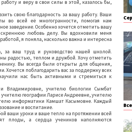
работу и веру в свои силы в этой, казалось бы,
азить свою благодарность за вашу работу. Ваши
Се
ы во всей её многогранности, помогая нам
бное заведение. Особенно хочется отметить вашу
искреннюю любовь делу. Вы вдохновили меня
работой, я поняла, насколько важна и интересна
а, за ваш труд и руководство нашей школой.
ны радостью, теплом и дружбой. Хочу отметить
ченику. Вы всегда были открыты для общения,
и. Хочется поблагодарить вас за поддержку всех
научили нас быть активными и стремиться к
ии Владимировне, учителю биологии Сымбат
, учителю географии Ларисе Андреевне, учителю
ителю информатики Камшат Касымовне. Каждый
Вс
азование и воспитание.
обой ваши уроки и ваше тепло на протяжении всей
ят плоды, а сердца учеников наполняются