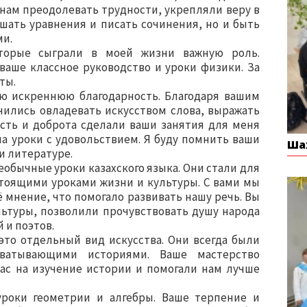
 нам преодолевать трудности, укрепляли веру в
ешать уравнения и писать сочинения, но и быть
и.
оторые сыграли в моей жизни важную роль.
 ваше классное руководство и уроки физики. За
ты.
ою искреннюю благодарность. Благодаря вашим
чились овладевать искусством слова, выражать
ость и доброта сделали ваши занятия для меня
на уроки с удовольствием. Я буду помнить ваши
Ша
 и литературе.
еобычные уроки казахского языка. Они стали для
стоящими уроками жизни и культуры. С вами мы
 мнение, что помогало развивать нашу речь. Вы
льтуры, позволили прочувствовать душу народа
 и поэтов.
это отдельный вид искусства. Они всегда были
ватывающими историями. Ваше мастерство
нас на изучение истории и помогали нам лучше
уроки геометрии и алгебры. Ваше терпение и