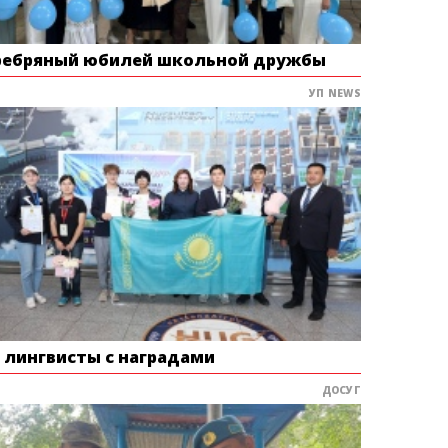
ребряный юбилей школьной дружбы
УП NEWS
е лингвисты с наградами
ДОСУГ