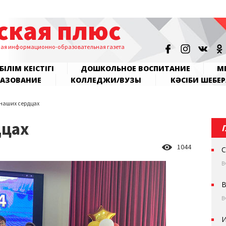
ская плюс
ная информационно-образовательная газета
БІЛІМ КЕҢІСТІГІ
ДОШКОЛЬНОЕ ВОСПИТАНИЕ
МЕ
РАЗОВАНИЕ
КОЛЛЕДЖИ/ВУЗЫ
КӘСІБИ ШЕБЕР
 наших сердцах
дцах
1044
С
В
В
В
И