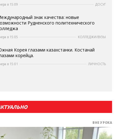
чера в 15:09
ДОСУГ
еждународный знак качества: новые
озможности Рудненского политехнического
олледжа
чера в 15:05
КОЛЛЕДЖИ/ВУЗЫ
жная Корея глазами казахстанки. Костанай
лазами корейца.
чера в 15:01
ЛИЧНОСТЬ
АКТУАЛЬНО
ВНЕ УРОКА