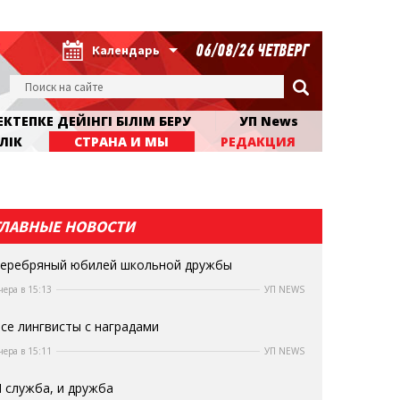
06/08/26 ЧЕТВЕРГ
Календарь
КТЕПКЕ ДЕЙІНГІ БІЛІМ БЕРУ
УП News
ЛІК
СТРАНА И МЫ
РЕДАКЦИЯ
ГЛАВНЫЕ НОВОСТИ
еребряный юбилей школьной дружбы
чера в 15:13
УП NEWS
се лингвисты с наградами
чера в 15:11
УП NEWS
 служба, и дружба