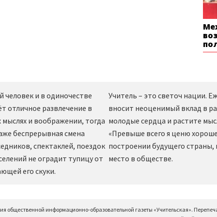
Ме
во
по
й человек и в одиночестве
Учитель – это светоч нации. 
ёт отличное развлечение в
вносит неоценимый вклад в ра
 мыслях и воображении, тогда
молодые сердца и растите мы
даже беспрерывная смена
«Превыше всего я ценю хорошег
едников, спектаклей, поездок
построении будущего страны,
селений не оградит тупицу от
место в обществе.
ющей его скуки.
ция общественной информационно-образовательной газеты «Учительская». Перепеч