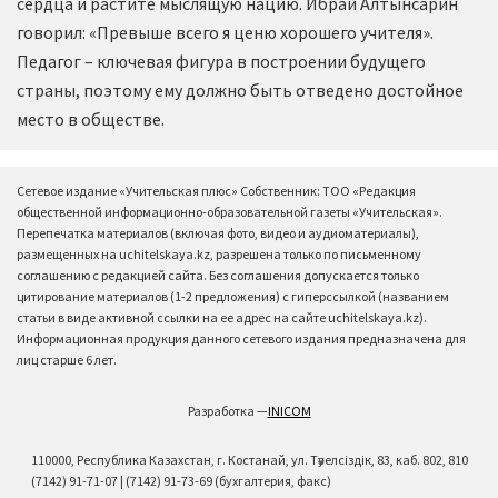
сердца и растите мыслящую нацию. Ибрай Алтынсарин
говорил: «Превыше всего я ценю хорошего учителя».
Педагог – ключевая фигура в построении будущего
страны, поэтому ему должно быть отведено достойное
место в обществе.
Сетевое издание «Учительская плюс» Собственник: ТОО «Редакция
общественной информационно-образовательной газеты «Учительская».
Перепечатка материалов (включая фото, видео и аудиоматериалы),
размещенных на uchitelskaya.kz, разрешена только по письменному
соглашению с редакцией сайта. Без соглашения допускается только
цитирование материалов (1-2 предложения) с гиперссылкой (названием
статьи в виде активной ссылки на ее адрес на сайте uchitelskaya.kz).
Информационная продукция данного сетевого издания предназначена для
лиц старше 6 лет.
Разработка —
INICOM
110000, Республика Казахстан, г. Костанай, ул. Тәуелсіздік, 83, каб. 802, 810
(7142) 91-71-07 | (7142) 91-73-69 (бухгалтерия, факс)