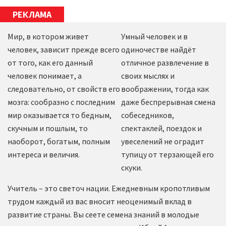
РЕКЛАМА
Мир, в котором живет
Умный человек и в
человек, зависит прежде всего
одиночестве найдёт
от того, как его данный
отличное развлечение в
человек понимает, а
своих мыслях и
следовательно, от свойств его
воображении, тогда как
мозга: сообразно с последним
даже беспрерывная смена
мир оказывается то бедным,
собеседников,
скучным и пошлым, то
спектаклей, поездок и
наоборот, богатым, полным
увеселений не оградит
интереса и величия.
тупицу от терзающей его
скуки.
Учитель – это светоч нации. Ежедневным кропотливым
трудом каждый из вас вносит неоценимый вклад в
развитие страны. Вы сеете семена знаний в молодые