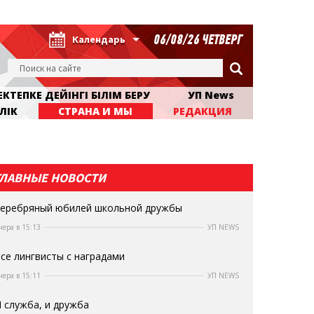
06/08/26 ЧЕТВЕРГ
Календарь
КТЕПКЕ ДЕЙІНГІ БІЛІМ БЕРУ
УП News
ЛІК
СТРАНА И МЫ
РЕДАКЦИЯ
ГЛАВНЫЕ НОВОСТИ
еребряный юбилей школьной дружбы
чера в 15:13
УП NEWS
се лингвисты с наградами
чера в 15:11
УП NEWS
 служба, и дружба