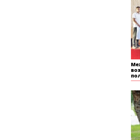
Ме
во
по