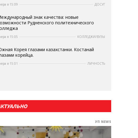
чера в 15:09
ДОСУГ
еждународный знак качества: новые
озможности Рудненского политехнического
олледжа
чера в 15:05
КОЛЛЕДЖИ/ВУЗЫ
жная Корея глазами казахстанки. Костанай
лазами корейца.
чера в 15:01
ЛИЧНОСТЬ
АКТУАЛЬНО
УП NEWS