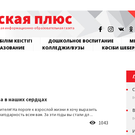
ская плюс
ная информационно-образовательная газета
БІЛІМ КЕҢІСТІГІ
ДОШКОЛЬНОЕ ВОСПИТАНИЕ
МЕ
РАЗОВАНИЕ
КОЛЛЕДЖИ/ВУЗЫ
КӘСІБИ ШЕБЕР
С
В
да в наших сердцах
ителя! На пороге к взрослой жизни я хочу выразить
В
агодарность всем вам. За эти годы вы стали дл ...
В
1043
И