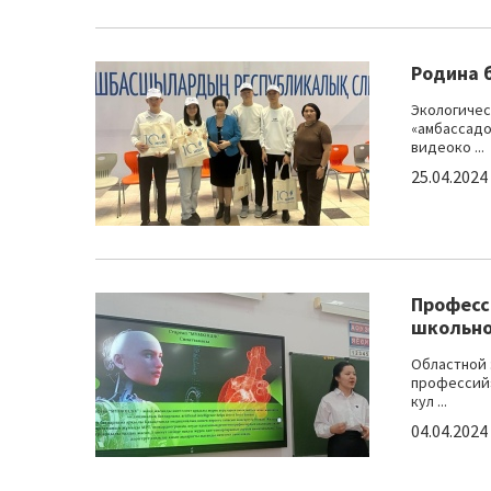
Родина 
Экологичес
«амбассадо
видеоко ...
25.04.2024
Професс
школьно
Областной 
профессий»
кул ...
04.04.2024