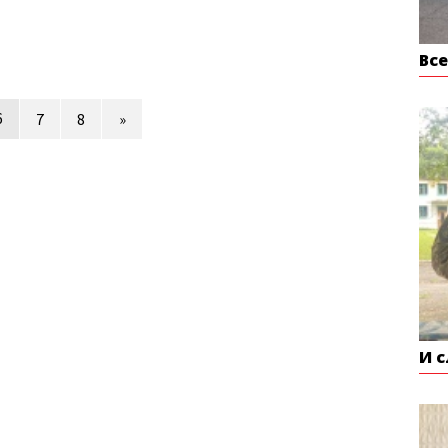
Вс
6
7
8
»
И 