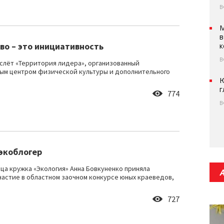
В
М
в
во – это инициативность
к
В
слёт «Территория лидера», организованный
ым центром физической культуры и дополнительного
Ю
г
774
В
экоблогер
ца кружка «Экология» Анна Бовкуненко приняла
частие в областном заочном конкурсе юных краеведов,
727