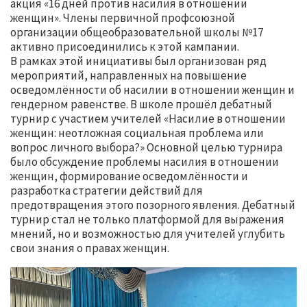
акция «16 дней против насилия в отношении
женщин». Члены первичной профсоюзной
организации общеобразовательной школы №17
активно присоединились к этой кампании.
В рамках этой инициативы был организован ряд
мероприятий, направленных на повышение
осведомлённости об насилии в отношении женщин и
гендерном равенстве. В школе прошёл дебатный
турнир с участием учителей «Насилие в отношении
женщин: неотложная социальная проблема или
вопрос личного выбора?» Основной целью турнира
было обсуждение проблемы насилия в отношении
женщин, формирование осведомлённости и
разработка стратегии действий для
предотвращения этого позорного явления. Дебатный
турнир стал не только платформой для выражения
мнений, но и возможностью для учителей углубить
свои знания о правах женщин.