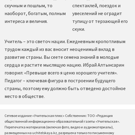
скучным и пошлым, то
спектаклей, поездок и
наоборот, богатым, полным
увеселений не оградит
интереса и величия.
тупицу от терзающей его
скуки.
Учитель – это светоч нации. Ежедневным кропотливым
трудом каждый из вас вносит неоценимый вклад в
развитие страны. Вы сеете семена знаний в молодые
сердца и растите мыслящую нацию. Ибрай Алтынсарин
говорил: «Превыше всего я ценю хорошего учителя».
Педагог – ключевая фигура в построении будущего
страны, поэтому ему должно быть отведено достойное
место в обществе.
Сетевое издание «Учительская плюс» Собственник: ТОО «Редакция
общественной информационно-образовательной газеты «Учительская».
Перепечатка материалов (включая фото, видео и аудиоматериалы),
размещенных на uchitelskaya.kz, разрешена только по письменному