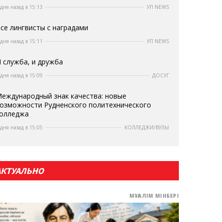
 дня назад в 15:13
УП NEWS
се лингвисты с наградами
 дня назад в 15:11
УП NEWS
 служба, и дружба
 дня назад в 15:09
ДОСУГ
еждународный знак качества: новые
озможности Рудненского политехнического
олледжа
 дня назад в 15:05
КОЛЛЕДЖИ/ВУЗЫ
АКТУАЛЬНО
МҰҒАЛІМ МІНБЕРІ