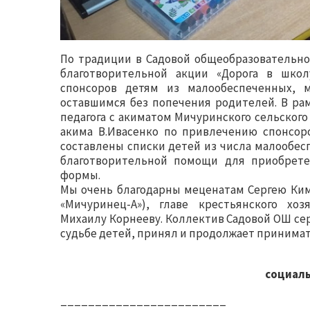
По традиции в Садовой общеобразовательно
благотворительной акции «Дорога в школ
спонсоров детям из малообеспеченных, м
оставшимся без попечения родителей. В ра
педагога с акиматом Мичуринского сельског
акима В.Ивасенко по привлечению спонсор
составлены списки детей из числа малообе
благотворительной помощи для приобрет
формы.
Мы очень благодарны меценатам Сергею Ким
«Мичуринец-А»), главе крестьянского хо
Михаилу Корнееву. Коллектив Садовой ОШ сер
судьбе детей, принял и продолжает принимать
социаль
________________________