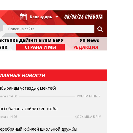
08/08/26 СУББОТА
Календарь
КТЕПКЕ ДЕЙІНГІ БІЛІМ БЕРУ
УП News
ЛІК
СТРАНА И МЫ
РЕДАКЦИЯ
ГЛАВНЫЕ НОВОСТИ
бырайдың ұстаздық мектебі
чера в 14:30
МҰҒАЛІМ МІНБЕРІ
нсіз баланы сөйлеткен жоба
чера в 14:26
ҚОСЫМША БІЛІМ
еребряный юбилей школьной дружбы