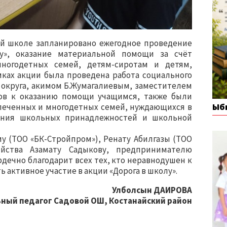
й школе запланировано ежегодное проведение
у», оказание материальной помощи за счёт
ногодетных семей, детям-сиротам и детям,
мках акции была проведена работа социального
о округа, акимом Б.Жумагалиевым, заместителем
ов к оказанию помощи учащимся, также были
Ыб
спеченных и многодетных семей, нуждающихся в
ения школьных принадлежностей и школьной
у (ТОО «БК-Стройпром»), Ренату Абилгазы (ТОО
зяйства Азамату Садыкову, предпринимателю
дечно благодарит всех тех, кто неравнодушен к
 активное участие в акции «Дорога в школу».
Улболсын ДАИРОВА
ный педагог Садовой ОШ, Костанайский район