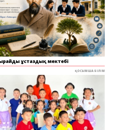
ырайдың ұстаздық мектебі
ҚОСЫМША БІЛІМ