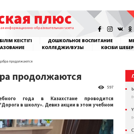
ская плюс
ная информационно-образовательная газета
БІЛІМ КЕҢІСТІГІ
ДОШКОЛЬНОЕ ВОСПИТАНИЕ
МЕ
РАЗОВАНИЕ
КОЛЛЕДЖИ/ВУЗЫ
КӘСІБИ ШЕБЕР
 добра продолжаются
бра продолжаются
597
Ы
В
бного года в Казахстане проводится
"Дорога в школу». Девиз акции в этом учебном
Ү
В
С