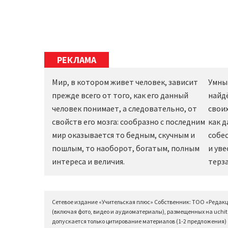
РЕКЛАМА
Мир, в котором живет человек, зависит
Умны
прежде всего от того, как его данный
найд
человек понимает, а следовательно, от
своих
свойств его мозга: сообразно с последним
как 
мир оказывается то бедным, скучным и
собес
пошлым, то наоборот, богатым, полным
и уве
интереса и величия.
терза
Сетевое издание «Учительская плюс» Собственник: ТОО «Редак
(включая фото, видео и аудиоматериалы), размещенных на uchit
допускается только цитирование материалов (1-2 предложения) с