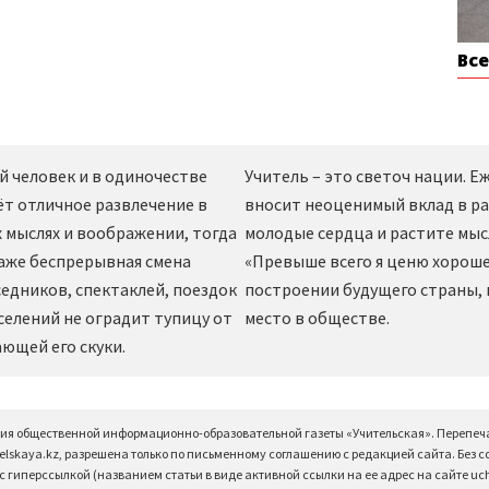
Вс
й человек и в одиночестве
Учитель – это светоч нации. 
ёт отличное развлечение в
вносит неоценимый вклад в ра
 мыслях и воображении, тогда
молодые сердца и растите мы
даже беспрерывная смена
«Превыше всего я ценю хорошег
едников, спектаклей, поездок
построении будущего страны,
селений не оградит тупицу от
место в обществе.
ющей его скуки.
ция общественной информационно-образовательной газеты «Учительская». Перепеч
elskaya.kz, разрешена только по письменному соглашению с редакцией сайта. Без 
 гиперссылкой (названием статьи в виде активной ссылки на ее адрес на сайте uchi