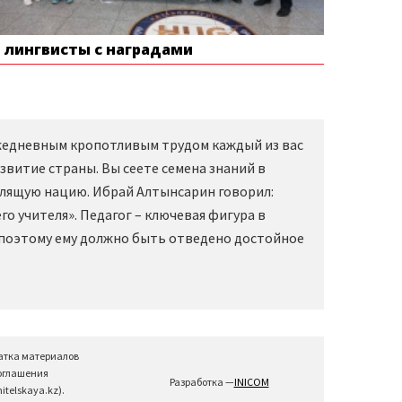
е лингвисты с наградами
Ежедневным кропотливым трудом каждый из вас
звитие страны. Вы сеете семена знаний в
слящую нацию. Ибрай Алтынсарин говорил:
о учителя». Педагог – ключевая фигура в
 поэтому ему должно быть отведено достойное
атка материалов
соглашения
Разработка —
INICOM
telskaya.kz).