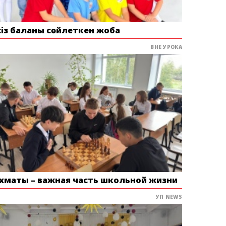
сіз баланы сөйлеткен жоба
ВНЕ УРОКА
хматы – важная часть школьной жизни
УП NEWS