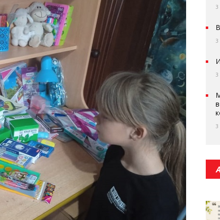
3
В
3
И
3
М
в
к
3