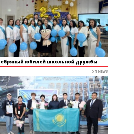
ребряный юбилей школьной дружбы
УП NEWS