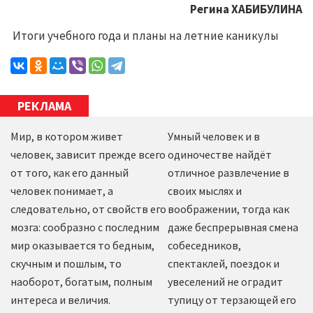
Регина ХАБИБУЛИНА
Итоги учебного года и планы на летние каникулы
РЕКЛАМА
Мир, в котором живет
Умный человек и в
человек, зависит прежде всего
одиночестве найдёт
от того, как его данный
отличное развлечение в
человек понимает, а
своих мыслях и
следовательно, от свойств его
воображении, тогда как
мозга: сообразно с последним
даже беспрерывная смена
мир оказывается то бедным,
собеседников,
скучным и пошлым, то
спектаклей, поездок и
наоборот, богатым, полным
увеселений не оградит
интереса и величия.
тупицу от терзающей его