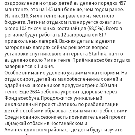
оздоровление и отдых детей выделено порядка 457
млн тенге, это на 145 млн больше, чем годом ранее.
Из них 316,3 млн тенге направлено из местного
бюджета. Летним отдыхом планируется охватить
около 103 тысяч юных костанайцев (98,5%). Всего в
регионе будут работать 12 загородных и 617
пришкольных лагерей. Важная деталь: в девяти
загородных лагерях сейчас решается вопрос
установки спутникового интернета Starlink, на что
выделено около 7 млн тенге. Приёмка всех баз отдыха
завершится к 1 июня.
Особое внимание уделено уязвимым категориям. На
отдых сирот, детей из малообеспеченных семей и
одарённых школьников предусмотрено 300 млн
тенге. Еще 2634 ребёнка укрепят здоровье через
Фонд всеобуча. Продолжится уникальный
инклюзивный проект «Хатико» по реабилитации
детей с особыми образовательными потребностями.
Среди новинок сезона есть познавательный проект
«Қонақжай отбасы» в Костанайском и
Амангельдинском районах, где дети будут изучать