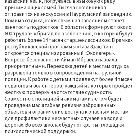
казахский язык, погружаясь в языковую среду
принимающих семей. Тысяча школьников
отправится на экскурсии в Наурзумский заповедник.
Помимо отдыха, ключевым направлением станет
занятость подростков. В области сформируют около
600 трудовых бригад по озеленению, в которых будут
работать более 14 тысяч старшеклассников. В рамках
республиканской программы «Таза Қазақстан»
откроется специализированный «Эколагерь».
Вопросы безопасности Айман Ибраева назвала
приоритетными. Перевозка детей к местам отдыха
разрешена только в сопровождении патрульной
полиции. К работе с детьми привлекут более 4 тысяч
педагогов и волонтёров, каждый из которых пройдёт
жёсткую проверку на отсутствие судимости.
Совместно с полицией и акиматами летом будет
проведена масштабная ревизия заброшенных
объектов и ограничение доступа к опасным местам
для профилактики несчастных случаев на воде и
дорогах. Во всех школах будут открыты площадки
психологической поддержки.