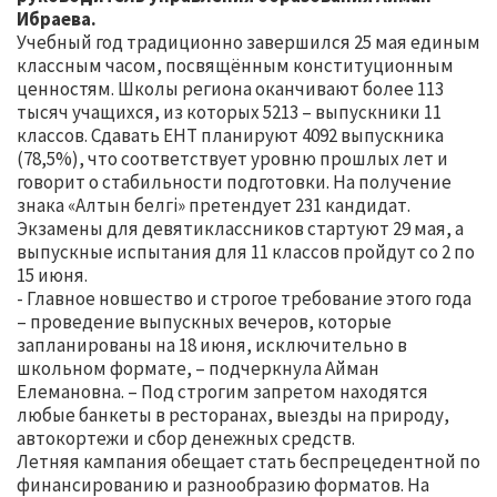
Ибраева.
Учебный год традиционно завершился 25 мая единым
классным часом, посвящённым конституционным
ценностям. Школы региона оканчивают более 113
тысяч учащихся, из которых 5213 – выпускники 11
классов. Сдавать ЕНТ планируют 4092 выпускника
(78,5%), что соответствует уровню прошлых лет и
говорит о стабильности подготовки. На получение
знака «Алтын белгі» претендует 231 кандидат.
Экзамены для девятиклассников стартуют 29 мая, а
выпускные испытания для 11 классов пройдут со 2 по
15 июня.
- Главное новшество и строгое требование этого года
– проведение выпускных вечеров, которые
запланированы на 18 июня, исключительно в
школьном формате, – подчеркнула Айман
Елемановна. – Под строгим запретом находятся
любые банкеты в ресторанах, выезды на природу,
автокортежи и сбор денежных средств.
Летняя кампания обещает стать беспрецедентной по
финансированию и разнообразию форматов. На