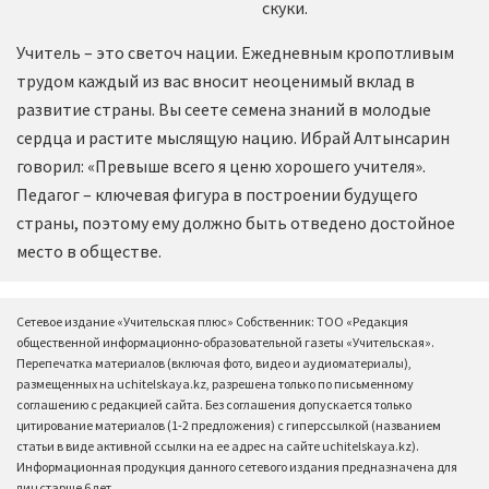
скуки.
Учитель – это светоч нации. Ежедневным кропотливым
трудом каждый из вас вносит неоценимый вклад в
развитие страны. Вы сеете семена знаний в молодые
сердца и растите мыслящую нацию. Ибрай Алтынсарин
говорил: «Превыше всего я ценю хорошего учителя».
Педагог – ключевая фигура в построении будущего
страны, поэтому ему должно быть отведено достойное
место в обществе.
Сетевое издание «Учительская плюс» Собственник: ТОО «Редакция
общественной информационно-образовательной газеты «Учительская».
Перепечатка материалов (включая фото, видео и аудиоматериалы),
размещенных на uchitelskaya.kz, разрешена только по письменному
соглашению с редакцией сайта. Без соглашения допускается только
цитирование материалов (1-2 предложения) с гиперссылкой (названием
статьи в виде активной ссылки на ее адрес на сайте uchitelskaya.kz).
Информационная продукция данного сетевого издания предназначена для
лиц старше 6 лет.