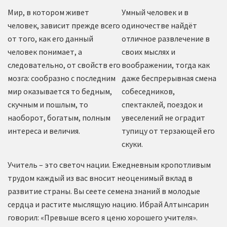
Мир, в котором живет
Умный человек и в
человек, зависит прежде всего
одиночестве найдёт
от того, как его данный
отличное развлечение в
человек понимает, а
своих мыслях и
следовательно, от свойств его
воображении, тогда как
мозга: сообразно с последним
даже беспрерывная смена
мир оказывается то бедным,
собеседников,
скучным и пошлым, то
спектаклей, поездок и
наоборот, богатым, полным
увеселений не оградит
интереса и величия.
тупицу от терзающей его
скуки.
Учитель – это светоч нации. Ежедневным кропотливым
трудом каждый из вас вносит неоценимый вклад в
развитие страны. Вы сеете семена знаний в молодые
сердца и растите мыслящую нацию. Ибрай Алтынсарин
говорил: «Превыше всего я ценю хорошего учителя».