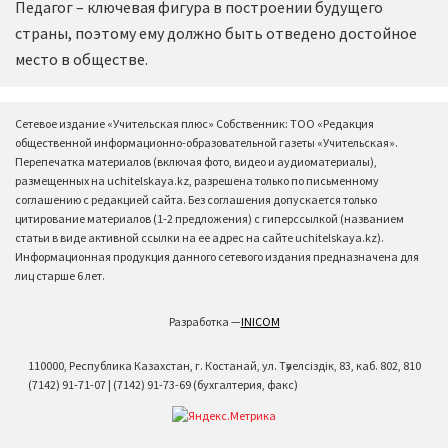
Педагог – ключевая фигура в построении будущего
страны, поэтому ему должно быть отведено достойное
место в обществе.
Сетевое издание «Учительская плюс» Собственник: ТОО «Редакция
общественной информационно-образовательной газеты «Учительская».
Перепечатка материалов (включая фото, видео и аудиоматериалы),
размещенных на uchitelskaya.kz, разрешена только по письменному
соглашению с редакцией сайта. Без соглашения допускается только
цитирование материалов (1-2 предложения) с гиперссылкой (названием
статьи в виде активной ссылки на ее адрес на сайте uchitelskaya.kz).
Информационная продукция данного сетевого издания предназначена для
лиц старше 6 лет.
Разработка —
INICOM
110000, Республика Казахстан, г. Костанай, ул. Тәуелсіздік, 83, каб. 802, 810
(7142) 91-71-07 | (7142) 91-73-69 (бухгалтерия, факс)