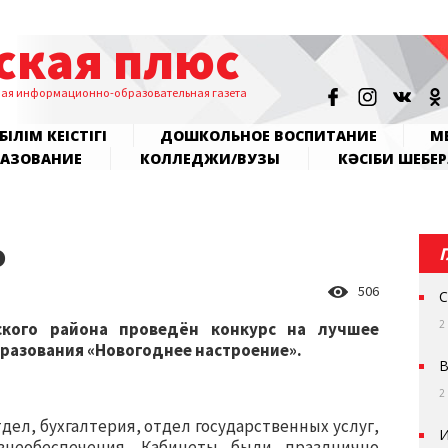
ская плюс
ная информационно-образовательная газета
БІЛІМ КЕҢІСТІГІ
ДОШКОЛЬНОЕ ВОСПИТАНИЕ
МЕ
РАЗОВАНИЕ
КОЛЛЕДЖИ/ВУЗЫ
КӘСІБИ ШЕБЕР
о
506
С
2
кого района проведён конкурс на лучшее
разования «Новогоднее настроение».
В
2
дел, бухгалтерия, отдел государственных услуг,
И
знеобеспечения. Кабинеты были празднично