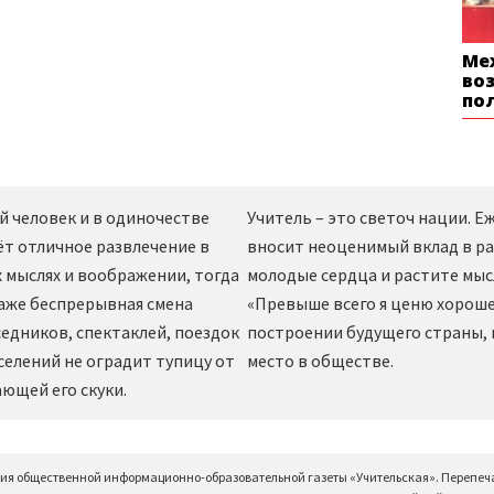
Ме
во
по
й человек и в одиночестве
Учитель – это светоч нации. 
ёт отличное развлечение в
вносит неоценимый вклад в ра
 мыслях и воображении, тогда
молодые сердца и растите мы
даже беспрерывная смена
«Превыше всего я ценю хорошег
едников, спектаклей, поездок
построении будущего страны,
селений не оградит тупицу от
место в обществе.
ющей его скуки.
ция общественной информационно-образовательной газеты «Учительская». Перепеч