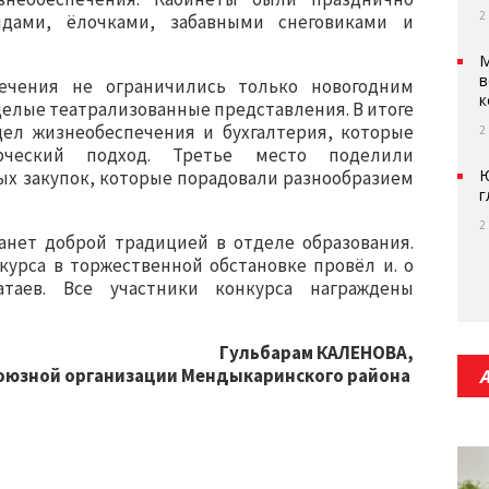
2
дами, ёлочками, забавными снеговиками и
М
в
ечения не ограничились только новогодним
к
целые театрализованные представления. В итоге
ел жизнеобеспечения и бухгалтерия, которые
2
рческий подход. Третье место поделили
Ю
ых закупок, которые порадовали разнообразием
г
2
анет доброй традицией в отделе образования.
курса в торжественной обстановке провёл и. о
атаев. Все участники конкурса награждены
Гульбарам КАЛЕНОВА,
оюзной организации Мендыкаринского района