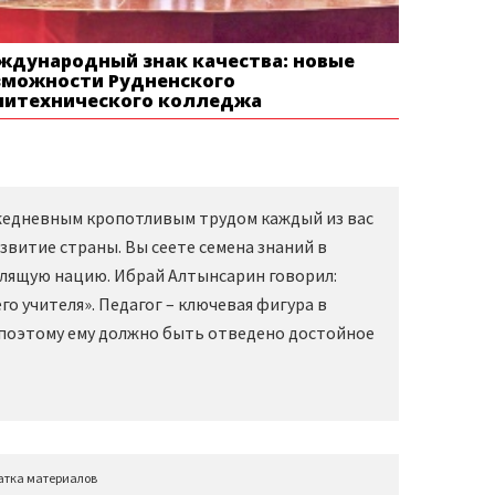
ждународный знак качества: новые
зможности Рудненского
литехнического колледжа
Ежедневным кропотливым трудом каждый из вас
звитие страны. Вы сеете семена знаний в
слящую нацию. Ибрай Алтынсарин говорил:
о учителя». Педагог – ключевая фигура в
 поэтому ему должно быть отведено достойное
атка материалов