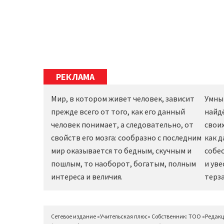
РЕКЛАМА
Мир, в котором живет человек, зависит
Умны
прежде всего от того, как его данный
найд
человек понимает, а следовательно, от
своих
свойств его мозга: сообразно с последним
как 
мир оказывается то бедным, скучным и
собес
пошлым, то наоборот, богатым, полным
и уве
интереса и величия.
терза
Сетевое издание «Учительская плюс» Собственник: ТОО «Редак