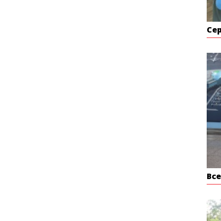
Се
Вс