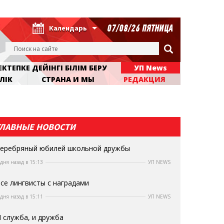
07/08/26 ПЯТНИЦА
Календарь
КТЕПКЕ ДЕЙІНГІ БІЛІМ БЕРУ
УП News
ЛІК
СТРАНА И МЫ
РЕДАКЦИЯ
ГЛАВНЫЕ НОВОСТИ
еребряный юбилей школьной дружбы
 дня назад в 15:13
УП NEWS
се лингвисты с наградами
 дня назад в 15:11
УП NEWS
 служба, и дружба