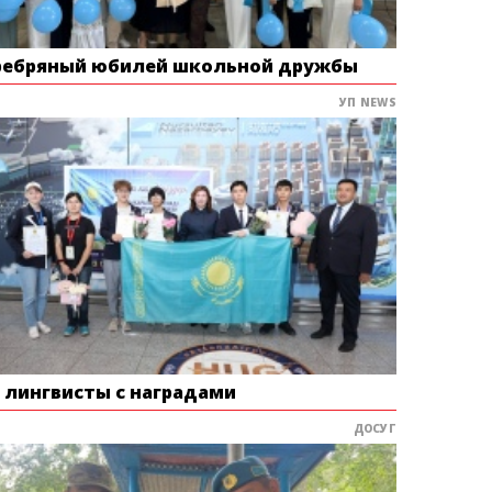
ребряный юбилей школьной дружбы
УП NEWS
е лингвисты с наградами
ДОСУГ