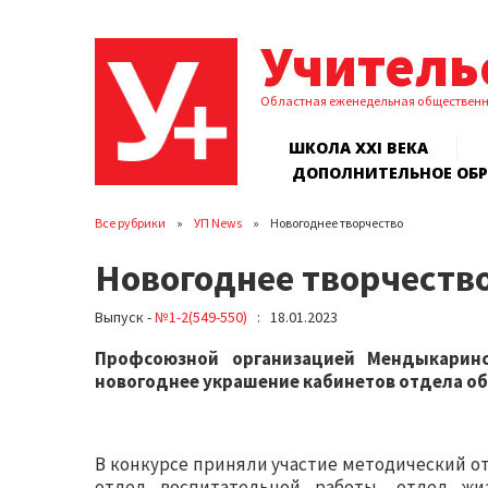
Учитель
Областная еженедельная обществен
ШКОЛА XXI ВЕКА
ДОПОЛНИТЕЛЬНОЕ ОБ
Все рубрики
УП News
Новогоднее творчество
Новогоднее творчеств
Выпуск -
№1-2(549-550)
: 18.01.2023
Профсоюзной организацией Мендыкаринс
новогоднее украшение кабинетов отдела об
В конкурсе приняли участие методический от
отдел воспитательной работы, отдел жи