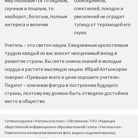
мир оказывается то бедным,
собеседников,
скучным и пошлым, то
спектаклей, поездок и
наоборот, богатым, полным
увеселений не оградит
интереса и величия.
тупицу от терзающей его
скуки.
Учитель – это светоч нации. Ежедневным кропотливым
трудом каждый из вас вносит неоценимый вклад в
развитие страны. Вы сеете семена знаний в молодые
сердца и растите мыслящую нацию. Ибрай Алтынсарин
говорил: «Превыше всего я ценю хорошего учителя».
Педагог – ключевая фигура в построении будущего
страны, поэтому ему должно быть отведено достойное
место в обществе.
Сетевое издание «Учительская плюс» Собственник: ТОО «Редакция
общественной информационно-образовательной газеты «Учительская».
Перепечатка материалов (включая фото, видео и аудиоматериалы),