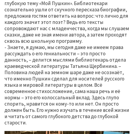
глубокую тему «Мой Пушкин». Библиотекари
сознательно ушли от скучного пересказа биографии,
предложив гостям ответить на вопрос: что лично для
каждого значит этот поэт? Ведь его тексты
сопровождают нас с младенчества, когда мы слушаем
сказки, даже не зная имени автора, а затем проходят
сквозь всю школьную программу.
- Знаете, я думаю, мы сегодня даже не имеем права
рассуждать о его гениальности – это просто
данность, – делится мыслями библиотекарь отдела
краеведческой литературы Татьяна Щербинина. –
Половина людей на земном шаре даже не осознаёт,
что именно Пушкин сделал для носителей русского
языка и мировой литературы в целом. Всё
современное стихосложение, сама наша речь и её
нормы – это его колоссальный вклад. Здесь глупо
спорить, нравится он кому-то или нет. Он просто
должен быть. Его нужно изучать в течение всей жизни
и читать от самого глубокого детства до глубокой
старости.