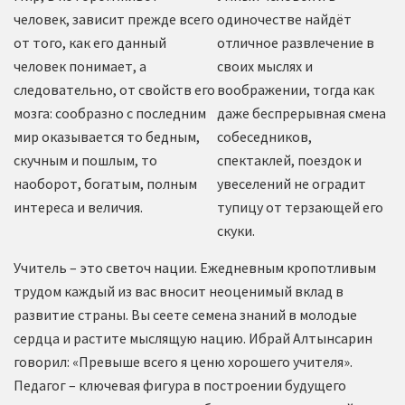
человек, зависит прежде всего
одиночестве найдёт
от того, как его данный
отличное развлечение в
человек понимает, а
своих мыслях и
следовательно, от свойств его
воображении, тогда как
мозга: сообразно с последним
даже беспрерывная смена
мир оказывается то бедным,
собеседников,
скучным и пошлым, то
спектаклей, поездок и
наоборот, богатым, полным
увеселений не оградит
интереса и величия.
тупицу от терзающей его
скуки.
Учитель – это светоч нации. Ежедневным кропотливым
трудом каждый из вас вносит неоценимый вклад в
развитие страны. Вы сеете семена знаний в молодые
сердца и растите мыслящую нацию. Ибрай Алтынсарин
говорил: «Превыше всего я ценю хорошего учителя».
Педагог – ключевая фигура в построении будущего