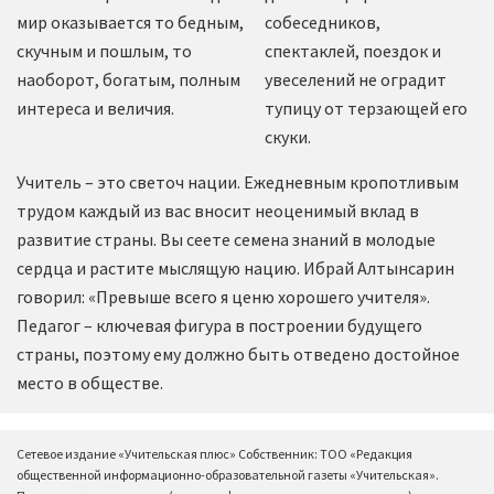
мир оказывается то бедным,
собеседников,
скучным и пошлым, то
спектаклей, поездок и
наоборот, богатым, полным
увеселений не оградит
интереса и величия.
тупицу от терзающей его
скуки.
Учитель – это светоч нации. Ежедневным кропотливым
трудом каждый из вас вносит неоценимый вклад в
развитие страны. Вы сеете семена знаний в молодые
сердца и растите мыслящую нацию. Ибрай Алтынсарин
говорил: «Превыше всего я ценю хорошего учителя».
Педагог – ключевая фигура в построении будущего
страны, поэтому ему должно быть отведено достойное
место в обществе.
Сетевое издание «Учительская плюс» Собственник: ТОО «Редакция
общественной информационно-образовательной газеты «Учительская».