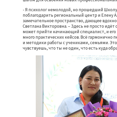
- Я психолог немолодой, но прошедший Школу 
поблагодарить региональный центр и Елену Ал
замечательное пространство, дающее вдохнов
Светлана Викторовна. – Здесь не просто идёт 
может прийти начинающий специалист, и его н
много практических кейсов. Всё гармонично 
и методики работы с учениками, семьями. Это 
чувствуешь, что ты не один, что есть куда об