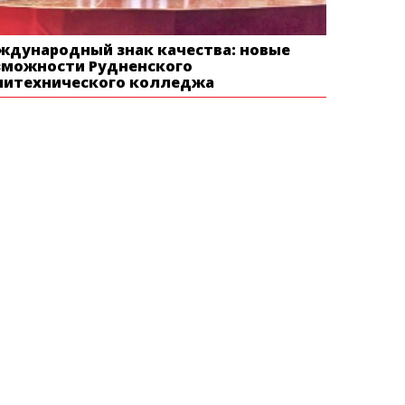
ждународный знак качества: новые
зможности Рудненского
литехнического колледжа