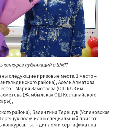
ль конкурса публикаций о ШМП
ны следующие призовые места. 1 место –
ангельдинского района), Асель Алматова
место – Мария Замотаева (ОШ №23 им.
Кужахметова (Жамбылская ОШ Костанайского
кары),
кого района), Валентина Терещук (Успеновская
 Терещук получила и специальный приз от
ь конкурсанты, – диплом и сертификат на