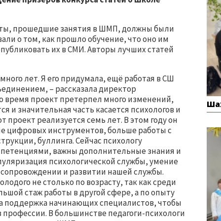
сты, прошедшие занятия в ШМП, должны были
али о том, как прошло обучение, что оно им
опубликовать их в СМИ. Авторы лучших статей
много лет. Я его придумала, ещё работая в СШ
ъединением, – рассказала директор
то время проект претерпел много изменений,
Ша
ся и значительная часть касается психологов и
 проект реализуется семь лет. В этом году он
ше цифровых инструментов, больше работы с
рукции, буллинга. Сейчас психологу
мпетенциями, важны дополнительные знания и
опуляризация психологической службы, умение
м сопровождении и развитии нашей службы.
лодого не столько по возрасту, так как среди
льшой стаж работы в другой сфере, а по опыту
ла поддержка начинающих специалистов, чтобы
в профессии. В большинстве педагоги-психологи