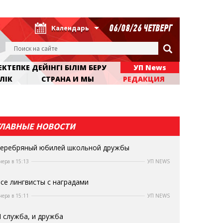
06/08/26 ЧЕТВЕРГ
Календарь
КТЕПКЕ ДЕЙІНГІ БІЛІМ БЕРУ
УП News
ЛІК
СТРАНА И МЫ
РЕДАКЦИЯ
ГЛАВНЫЕ НОВОСТИ
еребряный юбилей школьной дружбы
чера в 15:13
УП NEWS
се лингвисты с наградами
чера в 15:11
УП NEWS
 служба, и дружба