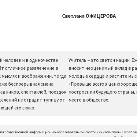
Светлана ОФИЦЕРОВА
й человек и в одиночестве
Учитель – это светоч нации. 
ёт отличное развлечение в
вносит неоценимый вклад в ра
 мыслях и воображении, тогда
молодые сердца и растите мы
даже беспрерывная смена
«Превыше всего я ценю хорошег
едников, спектаклей, поездок
построении будущего страны,
селений не оградит тупицу от
место в обществе.
ющей его скуки.
ция общественной информационно-образовательной газеты «Учительская». Перепеч