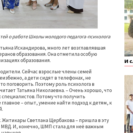
тей о работе Школы молодого педагога-психолога
тьяна Искандирова, много лет возглавлявшая
теранов образования. Она отметила особую
низациях образования.
И 
родители. Сейчас взрослые члены семей
еизбежно, а дети сидят в телефонах, не
то поговорить. Поэтому роль психолога в
считает Татьяна Николаевна. – Очень хорошо, что
 специалистов. Потому что получить
 главное – опыт, умение найти подход к детям, к
й.
г. Житикары Светлана Щербакова – пришла в эту
 МВД. И, конечно, ШМП стала для неё важным
 навыков.