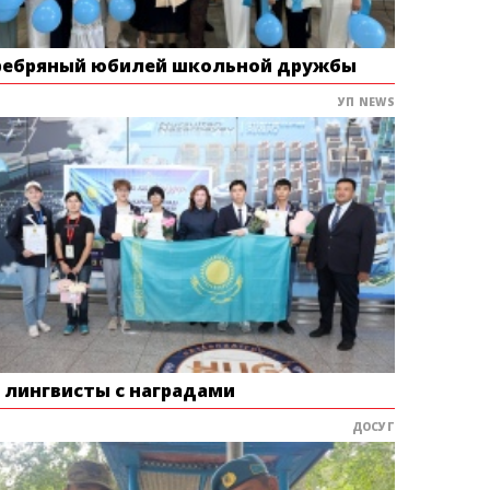
ребряный юбилей школьной дружбы
УП NEWS
е лингвисты с наградами
ДОСУГ