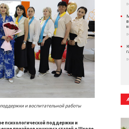
В
М
в
к
В
Ю
г
В
 поддержки и воспитательной работы
ре психологической поддержки и
ение призёров конкурса статей о Школе