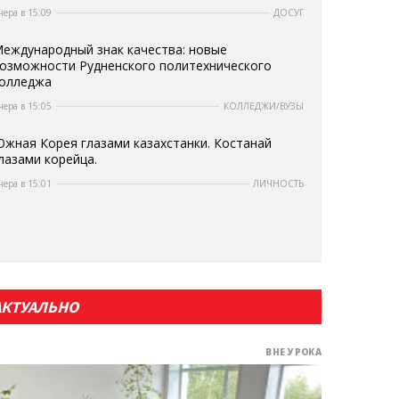
чера в 15:09
ДОСУГ
еждународный знак качества: новые
озможности Рудненского политехнического
олледжа
чера в 15:05
КОЛЛЕДЖИ/ВУЗЫ
жная Корея глазами казахстанки. Костанай
лазами корейца.
чера в 15:01
ЛИЧНОСТЬ
АКТУАЛЬНО
ВНЕ УРОКА