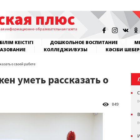
ская плюс
ная информационно-образовательная газета
БІЛІМ КЕҢІСТІГІ
ДОШКОЛЬНОЕ ВОСПИТАНИЕ
МЕ
РАЗОВАНИЕ
КОЛЛЕДЖИ/ВУЗЫ
КӘСІБИ ШЕБЕР
азать о своей работе
ен уметь рассказать о
С
В
849
В
В
И