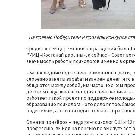
На превью Победители и призёры конкурса ста
Среди гостей церемонии награждения была Та
РУМЦ «Костанай дарыны», а сейчас – Совет ве
значимость работы психологов именно в орга
- За последние годы очень изменились дети, 
серьёзно заняты зарабатыванием денег, что н
общаются между собой, им часто не с кем прос
детском саду, школе сегодня очень велика, – 
работает такой проект по поддержке молодых
образование психолога – это дело пятое. Самое
родителям, а это приходит только с практико
Одна из призёров – педагог-психолог ОШ №12 
профессию, выйдя на пенсию по выслуге лет в
шагом для освоения новых профессиональных