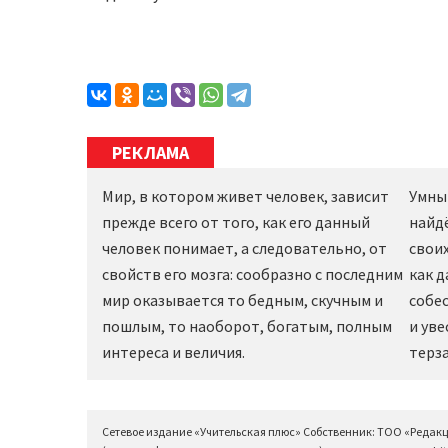
РЕКЛАМА
Мир, в котором живет человек, зависит
Умны
прежде всего от того, как его данный
найд
человек понимает, а следовательно, от
своих
свойств его мозга: сообразно с последним
как 
мир оказывается то бедным, скучным и
собес
пошлым, то наоборот, богатым, полным
и уве
интереса и величия.
терза
Сетевое издание «Учительская плюс» Собственник: ТОО «Редак