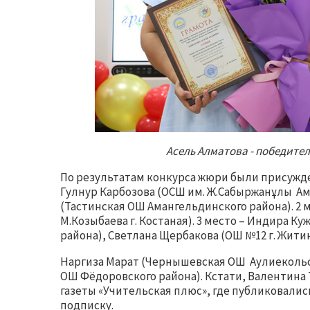
Асель Алматова - победите
По результатам конкурса жюри были присужде
Гулнур Карбозова (ОСШ им. Ж.Сабыржанұлы Ам
(Тастинская ОШ Амангельдинского района). 2 
М.Козыбаева г. Костаная). 3 место – Индира 
района), Светлана Щербакова (ОШ №12 г. Жити
Наргиза Марат (Чернышевская ОШ Аулиекольс
ОШ Фёдоровского района). Кстати, Валентина
газеты «Учительская плюс», где публиковалис
подписку.