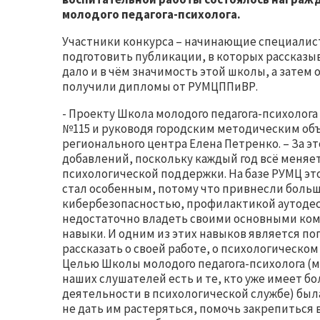
молодого педагога-психолога.
Участники конкурса – начинающие специали
подготовить публикации, в которых рассказыв
дало и в чём значимость этой школы, а затем 
получили дипломы от РУМЦППиВР.
- Проекту Школа молодого педагога-психолога 
№115 и руководя городским методическим об
регионального центра Елена Петренко. – За э
добавлений, поскольку каждый год всё меняет
психологической поддержки. На базе РУМЦ этот
стал особенным, потому что привнесли боль
кибербезопасностью, профилактикой аутодест
недостаточно владеть своими основными ко
навыки. И одним из этих навыков является п
рассказать о своей работе, о психологическо
Целью Школы молодого педагога-психолога (мо
наших слушателей есть и те, кто уже имеет бо
деятельности в психологической службе) бы
не дать им растеряться, помочь закрепиться 