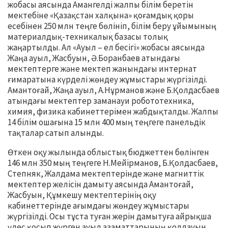
жобасы аясында Амангелді жалпы білім беретін
мектебіне «Қазақстан халқына» қоғамдық қоры
есебінен 250 млн теңге бөлініп, білім беру ұйымының
материалдық-техникалық базасы толық
жаңартылды. Ал «Ауыл – ел бесігі» жобасы аясында
Жаңа ауыл, Жасбуын, Ә.Боранбаев атындағы
мектептерге және мектеп жанындағы интернат
ғимаратына күрделі жөндеу жұмыстары жүргізілді.
Амантоғай, Жаңа ауыл, А.Нұрманов және Б.Қолдасбаев
атындағы мектептер заманауи робототехника,
химия, физика кабинеттерімен жабдықталды. Жалпы
14 білім ошағына 15 млн 400 мың теңгеге панельдік
тақталар сатып алынды.
Өткен оқу жылында облыстық бюджеттен бөлінген
146 млн 350 мың теңгеге Н.Мейірманов, Б.Қолдасбаев,
Степняк, Жалдама мектептерінде және магниттік
мектептер желісін дамыту аясында Амантоғай,
Жасбуын, Құмкешу мектептерінің оқу
кабинеттерінде ағымдағы жөндеу жұмыстары
жүргізілді. Осы тұста туған жерін дамытуға айрықша
үлес қосып жүрген ауыл азаматтарының қолдауын