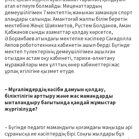
атап өтпеуге болмайды. Меценаттардың
демеушілігімен 7 мектептің жанынан заманауи спорт
алаңдары салынды. Амантоғай жалпы білім беретін
мектебіне Жеңіс Шаяхметов, Рүстем Болданов, Аман
Қабжанов сынды азаматтар қолдау көрсетсе,
Ә.Боранбаев атындағы мектепке кәсіпкер Сағидолла
Аяпов робототехника кабинетін ашып берді. Бүгінде
мектеп түлектерінің демеушілігімен ашылған
отыздан астам оқу кабинеті, тарихи-өлкетану
мұражайлары мен ұлттық өнер кабинеттері жас
ұрпақ игілігіне қызмет етуде.
– Мұғалімдердің кәсіби дамуын қолдау,
біліктілігін арттыру және жас мамандарды
ынталандыру бағытында қандай жұмыстар
жүргізілуде?
– Бүгінде педагог мамандығы қоғамдағы маңызды әрі
сұранысқа ие кәсіптердің бірі. Соңғы жылдары бұл