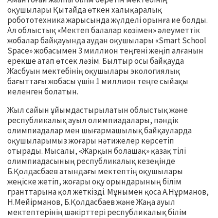
оқушылары Қытайда өткен халықаралық
робототехника жарысында жүлделі орынға ие болды.
Ал облыстық «Мектеп балалар көзімен» әлеуметтік
жобалар байқауында аудан оқушылары «Smart School
Space» жобасымен 3 миллион теңгені жеңіп алғанын
ерекше атап өтсек ләзім. Былтыр осы байқауда
Жасбуын мектебінің оқушылары экологиялық
бағыттағы жобасы үшін 1 миллион теңге сыйақы
иеленген болатын.
Жыл сайын ұйымдастырылатын облыстық және
республикалық ауыл олимпиадалары, пәндік
олимпиадалар мен шығармашылық байқауларда
оқушыларымыз жоғары нәтижелер көрсетіп
отырады. Мысалы, «Жарқын болашақ» қазақ тілі
олимпиадасының республикалық кезеңінде
Б.Қолдасбаев атындағы мектептің оқушылары
жеңіске жетіп, жоғары оқу орындарының білім
гранттарына қол жеткізді. Мұнымен қоса А.Нұрманов,
Н.Мейірманов, Б.Қолдасбаев және Жаңа ауыл
мектептерінің шәкірттері республикалық білім