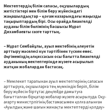
Мектептердің білім сапасы, оқушылардың
жетістіктері мен білім беру жүйесіндегі
жаңашылдықтар – қоғам назарындағы маңызды
тақырыптардың бірі. Осы орайда Амангелді
ауданы білім бөлімінің басшысы Мұрат
Дихамбаевты сөзге тарттық.
– Мұрат Сембайұлы, ауыл мектебінің әлеуетін
арттыру мәселесі күн тәртібінен түскен емес.
Әңгімеміздің әлқиссасын осы бағытта Амангелді
ауданының мектептерінде жүзеге асырылып
жатқан жобалардан бастасақ.
– Мемлекет тарапынан ауыл мектептерінің сапасын
арттыруға, оқушыларға тең мүмкіндік беріп, білім
беру жүйесін біртұтас деңгейде дамытуға
бағытталған бірқатар жобалар жүзеге асырылуда. Оқу-
ағарту министрлігінің бастамасымен қолға алынған
«Ауылдық және шағын жинақты мектептерді қолдау»