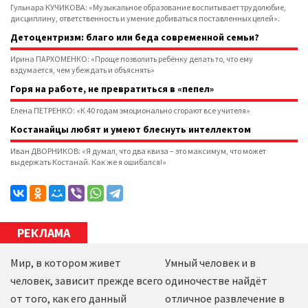
Гульнара КУЧИКОВА: «Музыкальное образование воспитывает трудолюбие,
дисциплину, ответственность и умение добиваться поставленных целей».
Детоцентризм: благо или беда современной семьи?
Ирина ПАРХОМЕНКО: «Проще позволить ребёнку делать то, что ему
вздумается, чем убеждать и объяснять»
Горя на работе, не превратиться в «пепел»
Елена ПЕТРЕНКО: «К 40 годам эмоционально сгорают все учителя»
Костанайцы любят и умеют блеснуть интеллектом
Иван ДВОРНИКОВ: «Я думал, что два квиза – это максимум, что может
выдержать Костанай. Как же я ошибался!»
РЕКЛАМА
Мир, в котором живет
Умный человек и в
человек, зависит прежде всего
одиночестве найдёт
от того, как его данный
отличное развлечение в