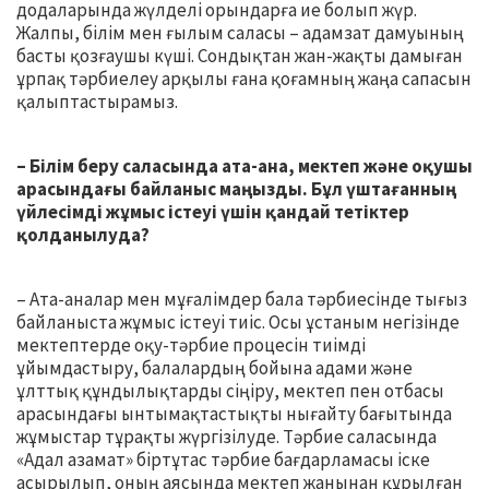
додаларында жүлделі орындарға ие болып жүр.
Жалпы, білім мен ғылым саласы – адамзат дамуының
басты қозғаушы күші. Сондықтан жан-жақты дамыған
ұрпақ тәрбиелеу арқылы ғана қоғамның жаңа сапасын
қалыптастырамыз.
– Білім беру саласында ата-ана, мектеп және оқушы
арасындағы байланыс маңызды. Бұл үштағанның
үйлесімді жұмыс істеуі үшін қандай тетіктер
қолданылуда?
– Ата-аналар мен мұғалімдер бала тәрбиесінде тығыз
байланыста жұмыс істеуі тиіс. Осы ұстаным негізінде
мектептерде оқу-тәрбие процесін тиімді
ұйымдастыру, балалардың бойына адами және
ұлттық құндылықтарды сіңіру, мектеп пен отбасы
арасындағы ынтымақтастықты нығайту бағытында
жұмыстар тұрақты жүргізілуде. Тәрбие саласында
«Адал азамат» біртұтас тәрбие бағдарламасы іске
асырылып, оның аясында мектеп жанынан құрылған