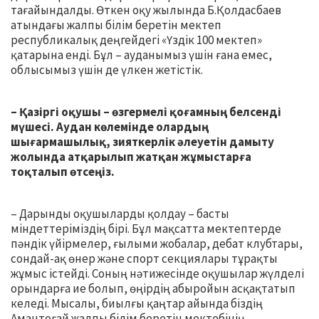
тағайындалды. Өткен оқу жылында Б.Қолдасбаев
атындағы жалпы білім беретін мектеп
республикалық деңгейдегі «Үздік 100 мектеп»
қатарына енді. Бұл – ауданымыз үшін ғана емес,
облысымыз үшін де үлкен жетістік.
– Қазіргі оқушы – өзгермелі қоғамның белсенді
мүшесі. Аудан көлемінде олардың
шығармашылық, зияткерлік әлеуетін дамыту
жолында атқарылып жатқан жұмыстарға
тоқталып өтсеңіз.
– Дарынды оқушыларды қолдау – басты
міндеттеріміздің бірі. Бұл мақсатта мектептерде
пәндік үйірмелер, ғылыми жобалар, дебат клубтары,
сондай-ақ өнер және спорт секциялары тұрақты
жұмыс істейді. Соның нәтижесінде оқушылар жүлделі
орындарға ие болып, өңірдің абыройын асқақтатып
келеді. Мысалы, биылғы қаңтар айында біздің
Амантоғай жалпы білім беретін мектебінің