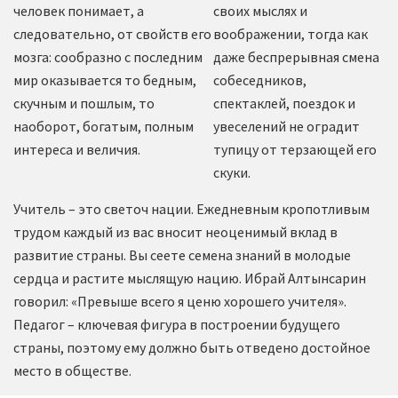
человек понимает, а
своих мыслях и
следовательно, от свойств его
воображении, тогда как
мозга: сообразно с последним
даже беспрерывная смена
мир оказывается то бедным,
собеседников,
скучным и пошлым, то
спектаклей, поездок и
наоборот, богатым, полным
увеселений не оградит
интереса и величия.
тупицу от терзающей его
скуки.
Учитель – это светоч нации. Ежедневным кропотливым
трудом каждый из вас вносит неоценимый вклад в
развитие страны. Вы сеете семена знаний в молодые
сердца и растите мыслящую нацию. Ибрай Алтынсарин
говорил: «Превыше всего я ценю хорошего учителя».
Педагог – ключевая фигура в построении будущего
страны, поэтому ему должно быть отведено достойное
место в обществе.