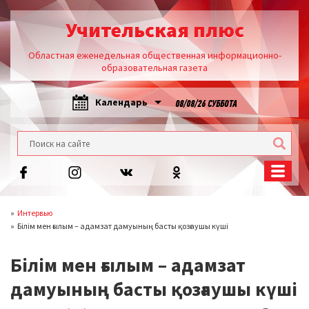
Учительская плюс
Областная еженедельная общественная информационно-
образовательная газета
Календарь
08/08/26 СУББОТА
Интервью
Білім мен ғылым – адамзат дамуының басты қозғаушы күші
Білім мен ғылым – адамзат
дамуының басты қозғаушы күші