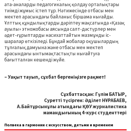
ата-аналарды педагогикалық қолдау орталықтары
тиімді жұмыс істеп тұр. Нәтижесінде отбасы мен
мектеп арасындағы байланыс біршама нығайды.
Ұлттық құндылықтарды дәріптеу мақсатында «Қазақ
ауылы» этножобасы аясында салт-дәстүрлер мен
әдет-ғұрыптарды насихаттайтын мазмұнды іс-
шаралар өткізіледі. Бұндай жобалар оқушылардың
тұлғалық дамуына және отбасы мен мектеп
арасындағы ынтымақтастықты нығайтуға
бағытталған кешенді жүйе.
– Уақыт тауып, сұхбат бергеніңізге рақмет!
Сұхбаттасқан: Гүлім БАТЫР,
Суретті түсірген: Әділет НҰРАБАЕВ,
А.Байтұрсынұлы атындағы ҚӨУ журналистика
мамандығының 4-курс студенттері
Полвека в гармонии с искусством, детьми и временем