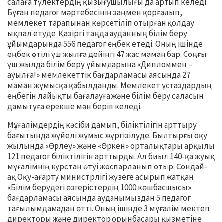
салаға түлектердің қызығушылығы да артып келеді.
Бұған педагог мәртебесінің заңмен қорғалып,
мемлекет тарапынан көрсетіліп отырған қолдау
ықпал етуде. Қазіргі таңда ауданның білім беру
ұйымдарында 556 педагог еңбек етеді. Оның ішінде
еңбек өтілі үш жылға дейінгі 47 жас маман бар. Соңғы
үш жылда білім беру ұйымдарына «Дипломмен –
ауылға!» мемлекеттік бағдарламасы аясында 27
маман жұмысқа қабылданды. Мемлекет ұстаздардың
еңбегін лайықты бағалауға және білім беру саласын
дамытуға ерекше мән беріп келеді.
Мұғалімдердің кәсіби дамып, біліктілігін арттыру
бағытында жүйелі жұмыс жүргізілуде. Былтырғы оқу
жылында «Өрлеу» және «Өркен» орталықтары арқылы
121 педагог біліктілігін арттырды. Ал биыл 140-қа жуық
мұғалімнің курстан өтуі жоспарланып отыр. Сондай-
ақ Оқу-ағарту министрлігі жүзеге асырып жатқан
«Білім берудегі өзгерістердің 1000 көшбасшысы»
бағдарламасы аясында ауданымыздан 5 педагог
тағылымдамадан өтті. Оның ішінде 3 мұғалім мектеп
директоры және директор орынбасары қызметіне