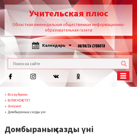
Учительская плюс
Областная еженедельная общественная информационно-
образовательная газета
Календарь
08/08/26 СУББОТА
Все рубрики
БІЛІМ КЕҢІСТІГІ
Әлеумет
Домбыраның сазды үні
Домбыраның сазды үні