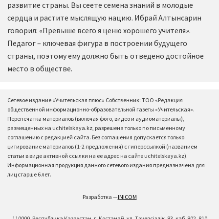
развитие страны. Вы сеете семена знаний в молодые
сердца и растите мыслящую нацию. Ибрай Алтынсарин
говорил: «Превыше всего я ценю хорошего учителя».
Педагог – ключевая фигура в построении будущего
страны, поэтому ему должно быть отведено достойное
место в обществе.
Сетевое издание «Учительская плюс» Собственник: ТОО «Редакция
общественной информационно-образовательной газеты «Учительская».
Перепечатка материалов (включая фото, видео и аудиоматериалы),
размещенных на uchitelskaya.kz, разрешена только по письменному
соглашению с редакцией сайта. Без соглашения допускается только
цитирование материалов (1-2 предложения) с гиперссылкой (названием
статьи в виде активной ссылки на ее адрес на сайте uchitelskaya.kz).
Информационная продукция данного сетевого издания предназначена для
лиц старше 6 лет.
Разработка —
INICOM
110000, Республика Казахстан, г. Костанай, ул. Тәуелсіздік, 83, каб. 802, 810