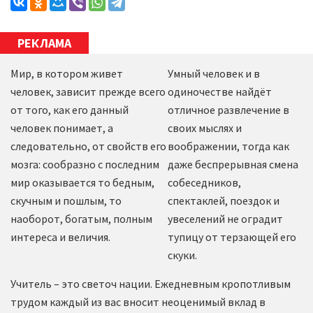
РЕКЛАМА
Мир, в котором живет
Умный человек и в
человек, зависит прежде всего
одиночестве найдёт
от того, как его данный
отличное развлечение в
человек понимает, а
своих мыслях и
следовательно, от свойств его
воображении, тогда как
мозга: сообразно с последним
даже беспрерывная смена
мир оказывается то бедным,
собеседников,
скучным и пошлым, то
спектаклей, поездок и
наоборот, богатым, полным
увеселений не оградит
интереса и величия.
тупицу от терзающей его
скуки.
Учитель – это светоч нации. Ежедневным кропотливым
трудом каждый из вас вносит неоценимый вклад в