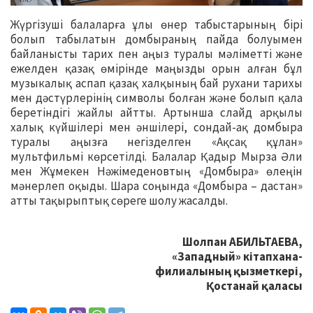
Жүргізуші балаларға ұлы өнер табыстарының бірі
болып табылатын домбыраның пайда болуымен
байланысты тарих пен аңыз туралы мәліметті және
ежелден қазақ өмірінде маңызды орын алған бұл
музыкалық аспап қазақ халқының бай рухани тарихы
мен дәстүрлерінің символы болған және болып қала
беретіндігі жайлы айтты. Артынша слайд арқылы
халық күйшілері мен әншілері, сондай-ақ домбыра
туралы аңызға негізделген «Ақсақ құлан»
мультфильмі көрсетілді. Балалар Қадыр Мырза Әли
мен Жұмекен Нәжімеденовтың «Домбыра» өлеңін
мәнерлеп оқыды. Шара соңында «Домбыра – дастан»
атты тақырыптық сөреге шолу жасалды.
Шолпан АБИЛЬТАЕВА,
«Западный» кітапхана-
филиалының қызметкері,
Қостанай қаласы