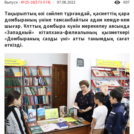
Выпуск -
№25-26(573-574)
: 07.08.2023
697
Тақырыптың өзі сөйлеп тұрғандай, қасиеттің қара
домбыраның үніне тамсанбайтын адам кемде-кем
шығар. Ұлттық домбыра күнін мерекелеу аясында
«Западный» кітапхана-филиалының қызметкері
«Домбыраның сазды үні» атты танымдық сағат
өткізді.