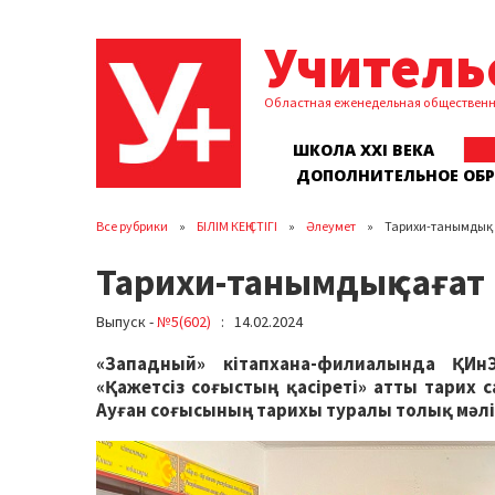
Учитель
Областная еженедельная обществен
ШКОЛА XXI ВЕКА
ДОПОЛНИТЕЛЬНОЕ ОБ
Все рубрики
БІЛІМ КЕҢІСТІГІ
Әлеумет
Тарихи-танымдық 
Тарихи-танымдық сағат
Выпуск -
№5(602)
: 14.02.2024
«Западный» кітапхана-филиалында ҚИнЭ
«Қажетсіз соғыстың қасіреті» атты тарих 
Ауған соғысының тарихы туралы толық мәлі