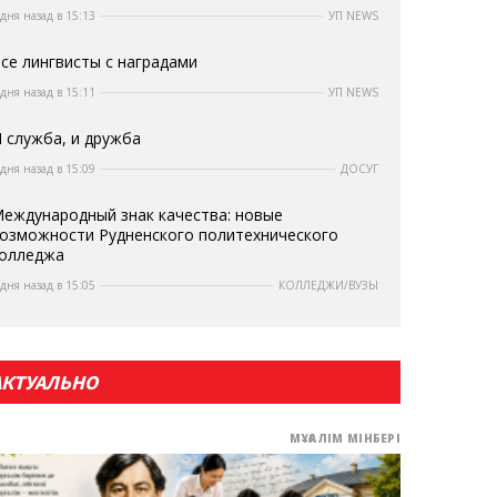
 дня назад в 15:13
УП NEWS
се лингвисты с наградами
 дня назад в 15:11
УП NEWS
 служба, и дружба
 дня назад в 15:09
ДОСУГ
еждународный знак качества: новые
озможности Рудненского политехнического
олледжа
 дня назад в 15:05
КОЛЛЕДЖИ/ВУЗЫ
АКТУАЛЬНО
МҰҒАЛІМ МІНБЕРІ