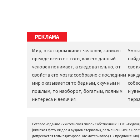
РЕКЛАМА
Мир, в котором живет человек, зависит
Умны
прежде всего от того, как его данный
найд
человек понимает, а следовательно, от
своих
свойств его мозга: сообразно с последним
как 
мир оказывается то бедным, скучным и
собес
пошлым, то наоборот, богатым, полным
и уве
интереса и величия.
терза
Сетевое издание «Учительская плюс» Собственник: ТОО «Редак
(включая фото, видео и аудиоматериалы), размещенных на uchit
допускается только цитирование материалов (1-2 предложения) с