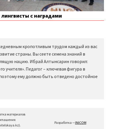
е лингвисты с наградами
Ежедневным кропотливым трудом каждый из вас
звитие страны. Вы сеете семена знаний в
слящую нацию. Ибрай Алтынсарин говорил:
о учителя». Педагог – ключевая фигура в
 поэтому ему должно быть отведено достойное
атка материалов
соглашения
Разработка —
INICOM
telskaya.kz).