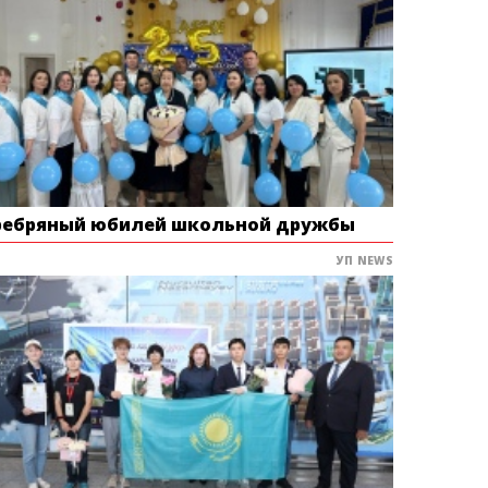
ребряный юбилей школьной дружбы
УП NEWS