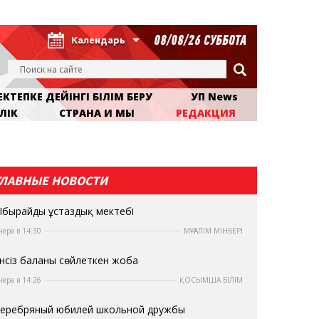
08/08/26 СУББОТА
Календарь
КТЕПКЕ ДЕЙІНГІ БІЛІМ БЕРУ
УП News
ЛІК
СТРАНА И МЫ
РЕДАКЦИЯ
ГЛАВНЫЕ НОВОСТИ
бырайдың ұстаздық мектебі
чера в 14:30
МҰҒАЛІМ МІНБЕРІ
нсіз баланы сөйлеткен жоба
чера в 14:26
ҚОСЫМША БІЛІМ
еребряный юбилей школьной дружбы