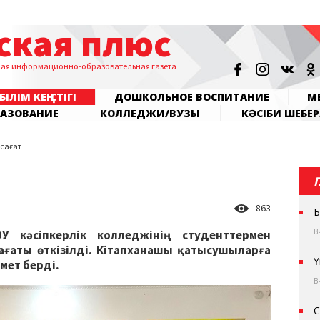
ская плюс
ная информационно-образовательная газета
БІЛІМ КЕҢІСТІГІ
ДОШКОЛЬНОЕ ВОСПИТАНИЕ
МЕ
РАЗОВАНИЕ
КОЛЛЕДЖИ/ВУЗЫ
КӘСІБИ ШЕБЕР
сағат
863
Ы
В
У кәсіпкерлік колледжінің студенттермен
сағаты өткізілді. Кітапханашы қатысушыларға
Ү
мет берді.
В
С