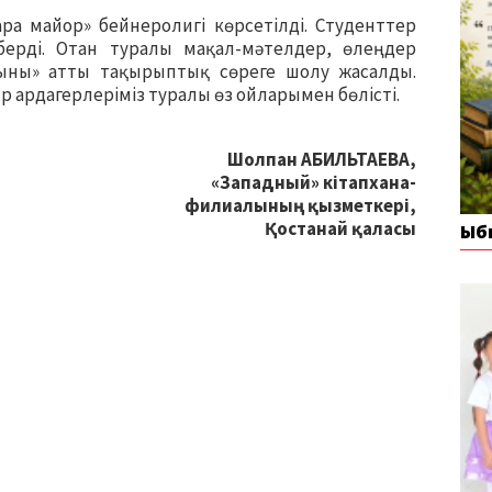
ра майор» бейнеролигі көрсетілді. Студенттер
ерді. Отан туралы мақал-мәтелдер, өлеңдер
ыны» атты тақырыптық сөреге шолу жасалды.
р ардагерлеріміз туралы өз ойларымен бөлісті.
Шолпан АБИЛЬТАЕВА,
«Западный» кітапхана-
филиалының қызметкері,
Қостанай қаласы
Ыб