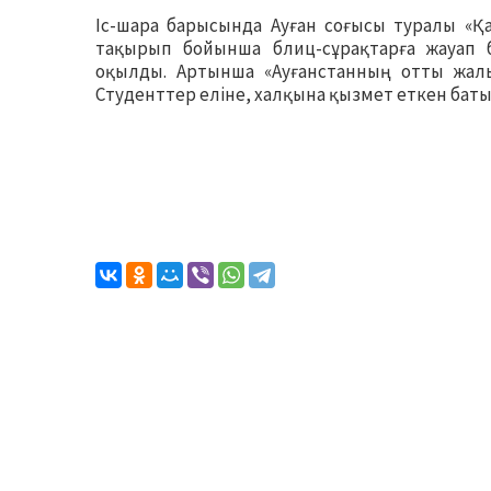
Іс-шара барысында Ауған соғысы туралы «Қа
тақырып бойынша блиц-сұрақтарға жауап б
оқылды. Артынша «Ауғанстанның отты жал
Студенттер еліне, халқына қызмет еткен баты