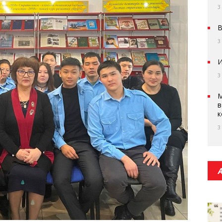
3
В
3
И
3
М
в
к
3