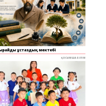
ырайдың ұстаздық мектебі
ҚОСЫМША БІЛІМ