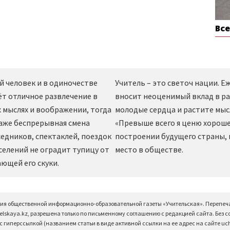
Вс
й человек и в одиночестве
Учитель – это светоч нации. 
ёт отличное развлечение в
вносит неоценимый вклад в ра
 мыслях и воображении, тогда
молодые сердца и растите мы
даже беспрерывная смена
«Превыше всего я ценю хорошег
едников, спектаклей, поездок
построении будущего страны,
селений не оградит тупицу от
место в обществе.
ющей его скуки.
ция общественной информационно-образовательной газеты «Учительская». Перепеч
elskaya.kz, разрешена только по письменному соглашению с редакцией сайта. Без 
 гиперссылкой (названием статьи в виде активной ссылки на ее адрес на сайте uchi