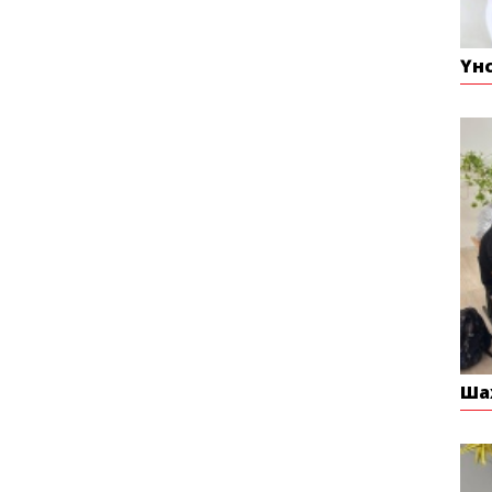
Үн
Ша