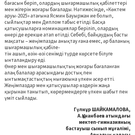
бағасын беріп, олардың шығармашылық қабілеттері
мен жігерін жоғары бағалады. Нәтижесінде, «Көктем
аруы-2025» атағына Ясмин Бауыржан ие болып,
сыйлықтар мен Диплом табыс етілді. Басқа
қатысушыларға номинациялар беріліп, олардың
өнері де ерекше атап өтілді. Себебі, байқаудың басты
мақсаты – жеңімпазды анықтау ғана емес, әр баланың
шығармашылық қабіле-
тін ашып, өзін-өзі сенімді түрде көрсете білуге
ынталандыру еді.
Өнер мен шығармашылықтың жоғары бағаланған
алаң балалар арасындағы достық пен
ынтымақтастықтың нығаюына үлкен әсер етті.
Жеңімпаздар мен қатысушылар өздерін жаңа
қырынан танытып, көрермендерге үлкен шабыт пен
үміт сыйлады.
Гүлнұр ШАЙКАМАЛОВА,
А.Құнанбаев атындағы
мектеп-гимназияның
бастауыш сынып мұғалімі,
Арқалық қаласы