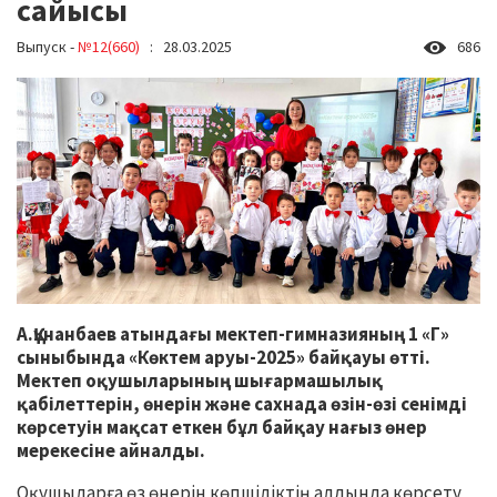
сайысы
Выпуск -
№12(660)
: 28.03.2025
686
А.Құнанбаев атындағы мектеп-гимназияның 1 «Г»
сыныбында «Көктем аруы-2025» байқауы өтті.
Мектеп оқушыларының шығармашылық
қабілеттерін, өнерін және сахнада өзін-өзі сенімді
көрсетуін мақсат еткен бұл байқау нағыз өнер
мерекесіне айналды.
Оқушыларға өз өнерін көпшіліктің алдында көрсету