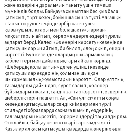
және өздерінің даралығын таныту үшін тамаша
мүмкіндік болды. Байқауға сыныптан бес қыз бала
қатысып, төрт кезең бойынша сынға түсті. Алғашқы
«Таныстыру» кезеңінде әрбір қатысушы
қызығушылықтары мен болашақтағы арман-
мақсаттарын айтып, көрермендерге өздері туралы
ақпарат берді. Келесі «Өз өнерін көрсету» кезеңінде
қатысушылар ән айтып, би билеп, өлең оқып, өнерін
көрсетті. Бұл кезеңде олардың шығармашылық
қабілеттері мен дайындықтары айқын көрінді.
«Шебердің қолы алтын» деген үшінші кезеңде
қатысушылар өздерінің қолынан шыққан
шығармашылық жұмыстарын көрсетті. Олар ұлттық
тағамдарды дайындап, сурет салып, қолөнер
бұйымдарын жасап, сәндік заттар көрсетіп, өздерінің
шеберліктерін паш етті. Ал, «Сән үлгісі» атты соңғы
кезеңде қатысушылар сәнді киімдер мен түрлі
стильдегі образдарда сахнаға шығып, өздерінің
талғамдарын көрсетіп, көрермендерді таңғалдырды.
Осылайша, байқау қызықты әрі тартымды өтті.
Қазылар алқасы қатысушы қыздардың өнеріне әділ