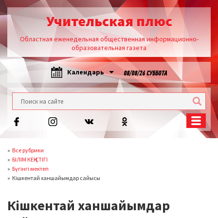
Учительская плюс
Областная еженедельная общественная информационно-
образовательная газета
Календарь
08/08/26 СУББОТА
Все рубрики
БІЛІМ КЕҢІСТІГІ
Бүгінгі мектеп
Кішкентай ханшайымдар сайысы
Кішкентай ханшайымдар