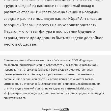
трудом каждый из вас вносит неоценимый вклад в
развитие страны. Вы сеете семена знаний в молодые
сердца и растите мыслящую нацию. Ибрай Алтынсарин
говорил: «Превыше всего я ценю хорошего учителя».
Педагог – ключевая фигура в построении будущего
страны, поэтому ему должно быть отведено достойное
место в обществе.
Сетевое издание «Учительская плюс» Собственник: ТОО «Редакция
общественной информационно-образовательной газеты «Учительская».
Перепечатка материалов (включая фото, видео и аудиоматериалы),
размещенных на uchitelskaya.kz, разрешена только по письменному
соглашению с редакцией сайта. Без соглашения допускается только
цитирование материалов (1-2 предложения) с гиперссылкой (названием
статьи в виде активной ссылки на ее адрес на сайте uchitelskaya.kz).
Информационная продукция данного сетевого издания предназначена для
лиц старше 6 лет.
Разработка —
INICOM