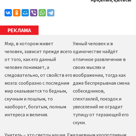
РЕКЛАМА
Мир, в котором живет
Умный человек и в
человек, зависит прежде всего
одиночестве найдёт
от того, как его данный
отличное развлечение в
человек понимает, а
своих мыслях и
следовательно, от свойств его
воображении, тогда как
мозга: сообразно с последним
даже беспрерывная смена
мир оказывается то бедным,
собеседников,
скучным и пошлым, то
спектаклей, поездок и
наоборот, богатым, полным
увеселений не оградит
интереса и величия.
тупицу от терзающей его
скуки.
Учитель – это светоч нации. Ежедневным кропотливым