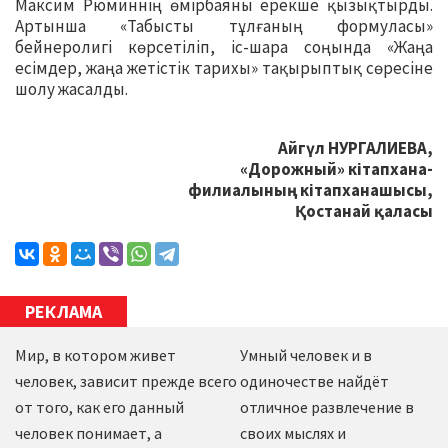
Максим Рюминнің өмірбаяны ерекше қызықтырды.
Артынша «Табысты тұлғаның формуласы»
бейнеролигі көрсетіліп, іс-шара соңында «Жаңа
есімдер, жаңа жетістік тарихы» тақырыптық сөресіне
шолу жасалды.
Айгүл НУРГАЛИЕВА,
«Дорожный» кітапхана-
филиалының кітапханашысы,
Қостанай қаласы
РЕКЛАМА
Мир, в котором живет
Умный человек и в
человек, зависит прежде всего
одиночестве найдёт
от того, как его данный
отличное развлечение в
человек понимает, а
своих мыслях и