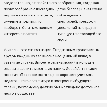
следовательно, от свойств его
воображении, тогда как
мозга: сообразно с последним
даже беспрерывная смена
мир оказывается то бедным,
собеседников,
скучным и пошлым, то
спектаклей, поездок и
наоборот, богатым, полным
увеселений не оградит
интереса и величия.
тупицу от терзающей его
скуки.
Учитель – это светоч нации. Ежедневным кропотливым
трудом каждый из вас вносит неоценимый вклад в
развитие страны. Вы сеете семена знаний в молодые
сердца и растите мыслящую нацию. Ибрай Алтынсарин
говорил: «Превыше всего я ценю хорошего учителя».
Педагог – ключевая фигура в построении будущего
страны, поэтому ему должно быть отведено достойное
место в обществе.