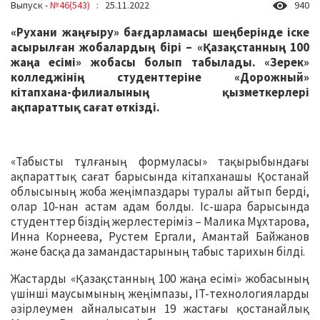
Выпуск -
№46(543)
: 25.11.2022
940
«Рухани жаңғыру» бағдарламасы шеңберінде іске
асырылған жобалардың бірі – «Қазақстанның 100
жаңа есімі» жобасы болып табылады. «Зерек»
колледжінің студенттеріне «Дорожный»
кітапхана-филиалының қызметкерлері
ақпараттық сағат өткізді.
«Табысты тұлғаның формуласы» тақырыбындағы
ақпараттық сағат барысында кітапханашы Қостанай
облысының жоба жеңімпаздары туралы айтып берді,
олар 10-нан астам адам болды. Іс-шара барысында
студенттер біздің жерлестеріміз – Малика Мұхтарова,
Инна Корнеева, Рустем Ергали, Амантай Байжанов
және басқа да замандастарының табыс тарихын білді.
Жастарды «Қазақстанның 100 жаңа есімі» жобасының
үшінші маусымының жеңімпазы, IT-технологияларды
әзірлеумен айналысатын 19 жастағы қостанайлық