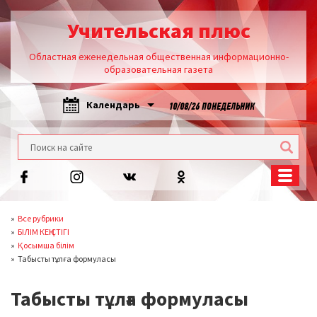
Учительская плюс
Областная еженедельная общественная информационно-
образовательная газета
Календарь
10/08/26 ПОНЕДЕЛЬНИК
Все рубрики
БІЛІМ КЕҢІСТІГІ
Қосымша білім
Табысты тұлға формуласы
Табысты тұлға формуласы