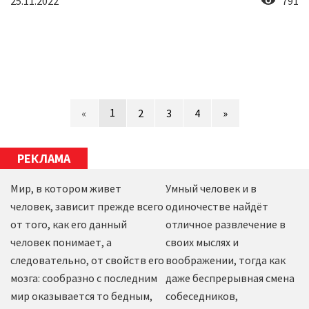
25.11.2022
791
1
«
2
3
4
»
РЕКЛАМА
Мир, в котором живет
Умный человек и в
человек, зависит прежде всего
одиночестве найдёт
от того, как его данный
отличное развлечение в
человек понимает, а
своих мыслях и
следовательно, от свойств его
воображении, тогда как
мозга: сообразно с последним
даже беспрерывная смена
мир оказывается то бедным,
собеседников,