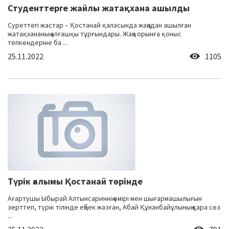
Студенттерге жайлы жатақхана ашылды
Суреттегі жастар – Қостанай қаласында жаңадан ашылған
жатақхананың алғашқы тұрғындары. Жаңа орынға қоныс
тепкендеріне ба ...
25.11.2022
1105
Түрік ғалымы Қостанай төрінде
Ағартушы Ыбырай Алтынсариннің өмірі мен шығармашылығын
зерттеп, түрік тілінде еңбек жазған, Абай Құнанбайұлының қара сөз
...