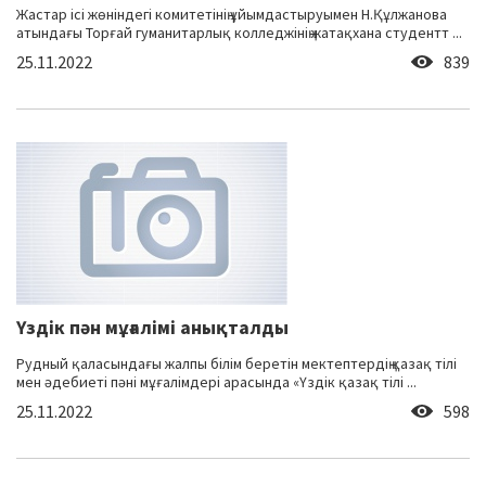
Жастар ісі жөніндегі комитетінің ұйымдастыруымен Н.Құлжанова
атындағы Торғай гуманитарлық колледжінің жатақхана студентт ...
25.11.2022
839
Үздік пән мұғалімі анықталды
Рудный қаласындағы жалпы білім беретін мектептердің қазақ тілі
мен әдебиеті пәні мұғалімдері арасында «Үздік қазақ тілі ...
25.11.2022
598