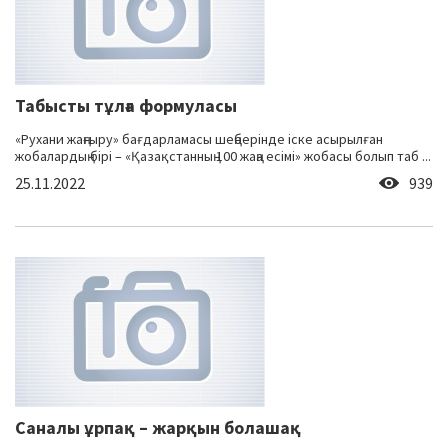
Табысты тұлға формуласы
«Рухани жаңғыру» бағдарламасы шеңберінде іске асырылған
жобалардың бірі – «Қазақстанның 100 жаңа есімі» жобасы болып таб ...
25.11.2022
939
Саналы ұрпақ – жарқын болашақ