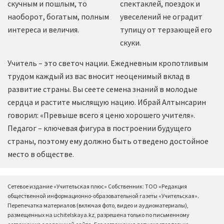
скучным и пошлым, то
спектаклей, поездок и
наоборот, богатым, полным
увеселений не оградит
интереса и величия.
тупицу от терзающей его
скуки.
Учитель – это светоч нации. Ежедневным кропотливым
трудом каждый из вас вносит неоценимый вклад в
развитие страны. Вы сеете семена знаний в молодые
сердца и растите мыслящую нацию. Ибрай Алтынсарин
говорил: «Превыше всего я ценю хорошего учителя».
Педагог – ключевая фигура в построении будущего
страны, поэтому ему должно быть отведено достойное
место в обществе.
Сетевое издание «Учительская плюс» Собственник: ТОО «Редакция
общественной информационно-образовательной газеты «Учительская».
Перепечатка материалов (включая фото, видео и аудиоматериалы),
размещенных на uchitelskaya.kz, разрешена только по письменному