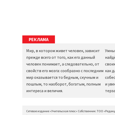
РЕКЛАМА
Мир, в котором живет человек, зависит
Умны
прежде всего от того, как его данный
найд
человек понимает, а следовательно, от
своих
свойств его мозга: сообразно с последним
как 
мир оказывается то бедным, скучным и
собес
пошлым, то наоборот, богатым, полным
и уве
интереса и величия.
терза
Сетевое издание «Учительская плюс» Собственник: ТОО «Редак