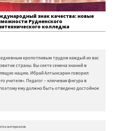
ждународный знак качества: новые
зможности Рудненского
литехнического колледжа
Ежедневным кропотливым трудом каждый из вас
звитие страны. Вы сеете семена знаний в
слящую нацию. Ибрай Алтынсарин говорил:
о учителя». Педагог – ключевая фигура в
 поэтому ему должно быть отведено достойное
атка материалов