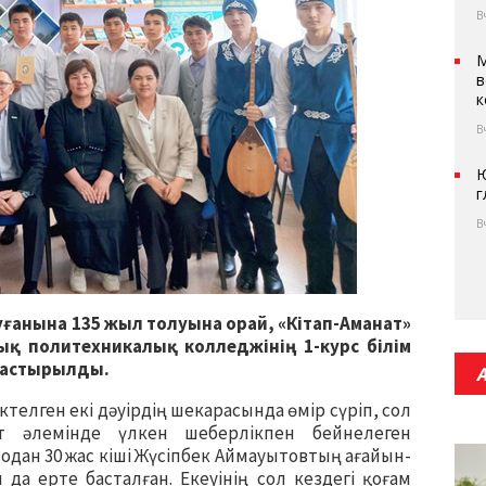
В
М
в
к
В
Ю
г
В
ғанына 135 жыл толуына орай, «Кітап-Аманат»
 политехникалық колледжінің 1-курс білім
дастырылды.
телген екі дәуірдің шекарасында өмір сүріп, сол
 әлемінде үлкен шеберлікпен бейнелеген
н одан 30 жас кіші Жүсіпбек Аймауытовтың ағайын-
да ерте басталған. Екеуінің сол кездегі қоғам