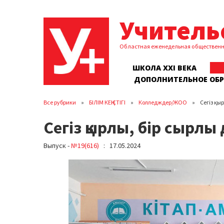
Учитель
Областная еженедельная обществен
ШКОЛА XXI ВЕКА
ДОПОЛНИТЕЛЬНОЕ ОБ
Все рубрики
БІЛІМ КЕҢІСТІГІ
Колледждер/ЖОО
Сегіз қы
Сегіз қырлы, бір сырлы
Выпуск -
№19(616)
: 17.05.2024