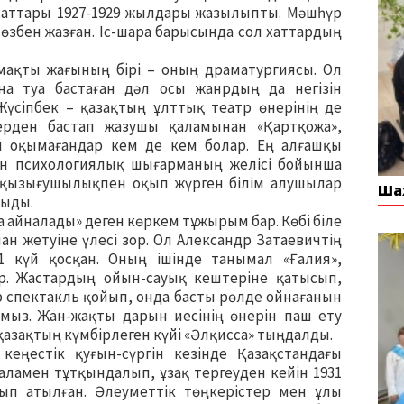
н хаттары 1927-1929 жылдары жазылыпты. Мәшһүр
сөзбен жазған. Іс-шара барысында сол хаттардың
ақты жағының бірі – оның драматургиясы. Ол
на туа бастаған дәл осы жанрдың да негізін
үсіпбек – қазақтың ұлттық театр өнерінің де
лерден бастап жазушы қаламынан «Қартқожа»,
н оқымағандар кем де кем болар. Ең алғашқы
н психологиялық шығарманың желісі бойынша
қызығушылықпен оқып жүрген білім алушылар
Ша
қыды.
 айналады» деген көркем тұжырым бар. Көбі біле
ман жетуіне үлесі зор. Ол Александр Затаевичтің
1 күй қосқан. Оның ішінде танымал «Ғалия»,
бар. Жастардың ойын-сауық кештеріне қатысып,
р спектакль қойып, онда басты рөлде ойнағанын
амыз. Жан-жақты дарын иесінің өнерін паш ету
азақтың күмбірлеген күйі «Әлқисса» тыңдалды.
еңестік қуғын-сүргін кезінде Қазақстандағы
ламен тұтқындалып, ұзақ тергеуден кейін 1931
п атылған. Әлеуметтік төңкерістер мен ұлы