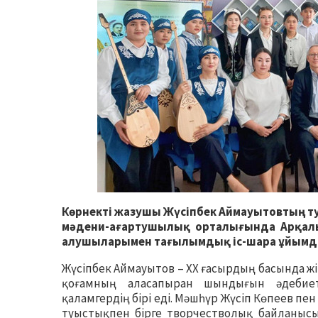
Көрнекті жазушы Жүсіпбек Аймауытовтың ту
мәдени-ағартушылық орталығында Арқалық
алушыларымен тағылымдық іс-шара ұйым
Жүсіпбек Аймауытов – XX ғасырдың басында жік
қоғамның аласапыран шындығын әдебиет
қаламгердің бірі еді. Мәшһүр Жүсіп Көпеев пе
туыстықпен бірге творчестволық байланысы 