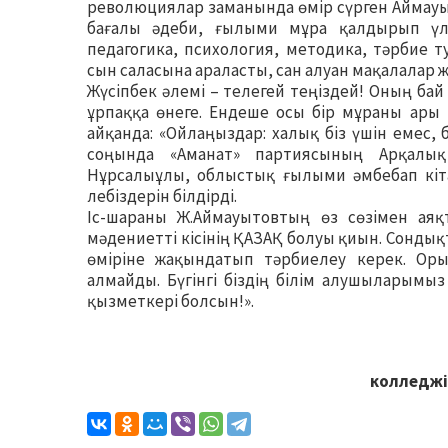
революциялар заманында өмір сүрген Аймауыт
бағалы әдеби, ғылыми мұра қалдырып үлг
педагогика, психология, методика, тәрбие 
сын саласына араласты, сан алуан мақалалар 
Жүсіпбек әлемі – телегей теңіздей! Оның бай
ұрпаққа өнеге. Ендеше осы бір мұраны ары 
айқанда: «Ойлаңыздар: халық біз үшін емес,
соңында «Аманат» партиясының Арқалы
Нұрсалыұлы, облыстық ғылыми әмбебап кі
лебіздерін білдірді.
Іс-шараны Ж.Аймауытовтың өз сөзімен аяқ
мәдениетті кісінің ҚАЗАҚ болуы қиын. Сондық
өміріне жақындатып тәрбиелеу керек. Оры
алмайды. Бүгінгі біздің білім алушыларымы
қызметкері болсын!».
колледжін