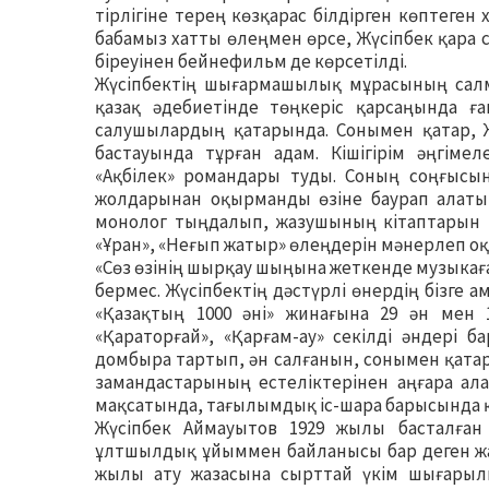
тірлігіне терең көзқарас білдірген көптеге
бабамыз хатты өлеңмен өрсе, Жүсіпбек қара 
біреуінен бейнефильм де көрсетілді.
Жүсіпбектің шығармашылық мұрасының салм
қазақ әдебиетінде төңкеріс қарсаңында ға
салушылардың қатарында. Сонымен қатар, Ж
бастауында тұрған адам. Кішігірім әңгіме
«Ақбілек» романдары туды. Соның соңғысы
жолдарынан оқырманды өзіне баурап алаты
монолог тыңдалып, жазушының кітаптарын 
«Ұран», «Неғып жатыр» өлеңдерін мәнерлеп о
«Сөз өзінің шырқау шыңына жеткенде музыкаға
бермес. Жүсіпбектің дәстүрлі өнердің бізге а
«Қазақтың 1000 әні» жинағына 29 ән мен 
«Қараторғай», «Қарғам-ау» секілді әндері 
домбыра тартып, ән салғанын, сонымен қата
замандастарының естеліктерінен аңғара ал
мақсатында, тағылымдық іс-шара барысында қ
Жүсіпбек Аймауытов 1929 жылы басталған к
ұлтшылдық ұйыммен байланысы бар деген жа
жылы ату жазасына сырттай үкім шығарылы