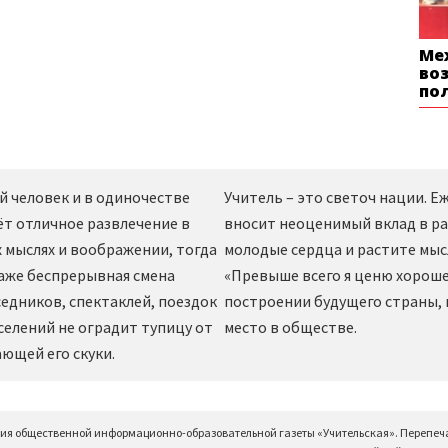
Ме
во
по
й человек и в одиночестве
Учитель – это светоч нации. 
ёт отличное развлечение в
вносит неоценимый вклад в ра
 мыслях и воображении, тогда
молодые сердца и растите мы
даже беспрерывная смена
«Превыше всего я ценю хорошег
едников, спектаклей, поездок
построении будущего страны,
селений не оградит тупицу от
место в обществе.
ющей его скуки.
ция общественной информационно-образовательной газеты «Учительская». Перепеч