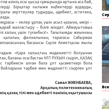
ов өзінің осы қысқа ғұмырында артына аса бай,
ерді. Бірқатар ғылыми еңбектерді аударды,
туралы зерттеулер тудырды, әдебиет, эстетика,
Се
жазды.
 мұрасы – келер ұрпақ үшін асыл қазына, өмірі –
қарай жалғастыру – бізге міндет. Аймауытовша
 біз халық үшін туғанбыз!». Тағылымды жиынның
қ қалалық филиалының төрағасы Сабыржан
тапханасының басшысы Сәуле Ахметқызы жылы
тадым. «Қара халықтың мәдениетті болуынан
тан, баланы осы бастан ҰЛТ РУХЫН сіңіріп, ҚАЗАҚ
с тәрбиесін алған бала ұлт қызметкері бола
з бойларына тәрбие мен мәдинетті сіңірген ұлт
Самал ЖИЕНБАЕВА,
Вс
Арқалық политехникалық
ің қазақ тілі мен әдебиеті пәнінің оқытушысы