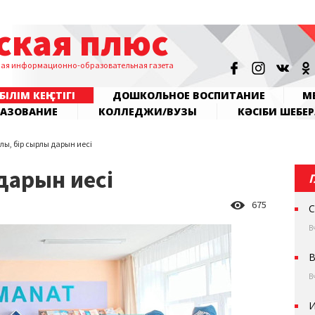
ская плюс
ная информационно-образовательная газета
БІЛІМ КЕҢІСТІГІ
ДОШКОЛЬНОЕ ВОСПИТАНИЕ
МЕ
РАЗОВАНИЕ
КОЛЛЕДЖИ/ВУЗЫ
КӘСІБИ ШЕБЕР
рлы, бір сырлы дарын иесі
 дарын иесі
675
С
В
В
В
И