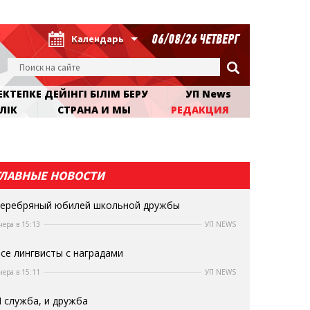
06/08/26 ЧЕТВЕРГ
Календарь
КТЕПКЕ ДЕЙІНГІ БІЛІМ БЕРУ
УП News
ЛІК
СТРАНА И МЫ
РЕДАКЦИЯ
ГЛАВНЫЕ НОВОСТИ
еребряный юбилей школьной дружбы
чера в 15:13
УП NEWS
се лингвисты с наградами
чера в 15:11
УП NEWS
 служба, и дружба