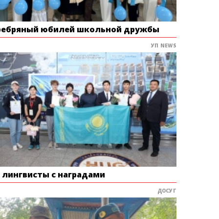
ребряный юбилей школьной дружбы
УП NEWS
е лингвисты с наградами
ДОСУГ