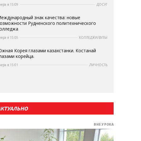
чера в 15:09
ДОСУГ
еждународный знак качества: новые
озможности Рудненского политехнического
олледжа
чера в 15:05
КОЛЛЕДЖИ/ВУЗЫ
жная Корея глазами казахстанки. Костанай
лазами корейца.
чера в 15:01
ЛИЧНОСТЬ
АКТУАЛЬНО
ВНЕ УРОКА