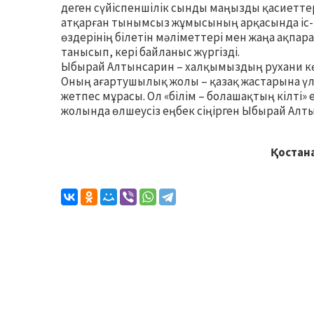
деген сүйіспеншілік сынды маңызды қасиетте
атқарған тынымсыз жұмысының арқасында іс-ш
өздерінің білетін мәліметтері мен жаңа ақпар
танысып, кері байланыс жүргізді.
Ыбырай Алтынсарин – халқымыздың рухани кө
Оның ағартушылық жолы – қазақ жастарына үл
жетпес мұрасы. Ол «білім – болашақтың кілті» 
жолында өлшеусіз еңбек сіңірген Ыбырай Алты
Қостан