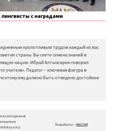
е лингвисты с наградами
Ежедневным кропотливым трудом каждый из вас
звитие страны. Вы сеете семена знаний в
слящую нацию. Ибрай Алтынсарин говорил:
о учителя». Педагог – ключевая фигура в
 поэтому ему должно быть отведено достойное
атка материалов
соглашения
Разработка —
INICOM
telskaya.kz).