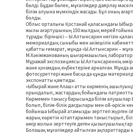
бөлді. Бұдан бөлек, мұғалімдер даярлау мәсел
білім алуына мүмкіндік жасады. Бұл оның ағарт
болды.
Облыс орталығы Қостанай қаласындағы Ыбыра
жылы ағартушының 150 жылдық мерейтойына о
тұрады: біріншісі – Ы.Алтынсарин негізін қала
мемориалдық сыныбы мен әкімшілік кабинеттері
қабатты ғимарат, мұнда «Ы.Алтынсарин – мұғ
М.Хәкімжанованың шығармашылық лаборатори
Мұражай экспозициясы Ы.Алтынсариннің өмірі
және қоғамдық еңбектеріне арналған. Мұнда 
фотосуреттері және басқа да құнды материалд
экспонатты қамтиды.
«Ыбырай және Алаш» атты көрменің ашылуынд
орындалып, жастардың бойындағы патриоттық
Көрмемен танысу барысында білім алушылар 
болып, білім-білік дағдылары мен ой-өрісін к
бойынша Ыбырай атамызды зерттеп жүрген ізб
жарық көретін кітаптарымен таныстырып, бі
өмір жолын зерттеуге деген қызығушылықтарын
Болашақ мұғалімдер айтылған ақпараттарды м