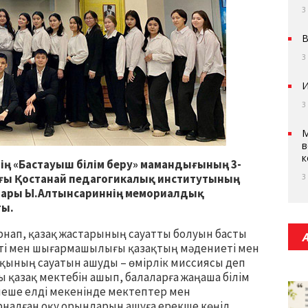
3
В
3
И
3
М
в
к
ң «Бастауыш білім беру» мамандығының 3-
ағы Қостанай педагогикалық институтының
3
ылары Ы.Алтынсариннің мемориалдық
ты.
арнап, қазақ жастарының сауатты болуын басты
ті мен шығармашылығы қазақтың мәдениеті мен
алқының сауатын ашуды – өмірлік миссиясы деп
ы қазақ мектебін ашып, балаларға жаңаша білім
рнеше елді мекенінде мектептер мен
налған оқу орындарын ашуға ерекше көңіл