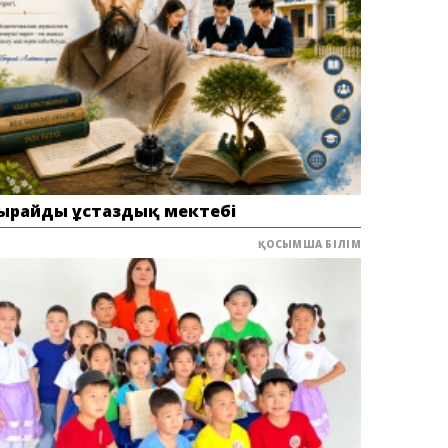
ырайдың ұстаздық мектебі
ҚОСЫМША БІЛІМ