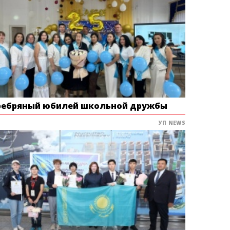
ребряный юбилей школьной дружбы
УП NEWS