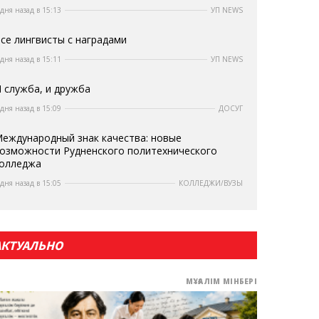
 дня назад в 15:13
УП NEWS
се лингвисты с наградами
 дня назад в 15:11
УП NEWS
 служба, и дружба
 дня назад в 15:09
ДОСУГ
еждународный знак качества: новые
озможности Рудненского политехнического
олледжа
 дня назад в 15:05
КОЛЛЕДЖИ/ВУЗЫ
АКТУАЛЬНО
МҰҒАЛІМ МІНБЕРІ