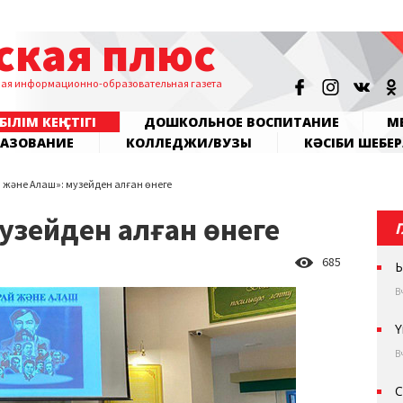
ская плюс
ная информационно-образовательная газета
БІЛІМ КЕҢІСТІГІ
ДОШКОЛЬНОЕ ВОСПИТАНИЕ
МЕ
РАЗОВАНИЕ
КОЛЛЕДЖИ/ВУЗЫ
КӘСІБИ ШЕБЕР
және Алаш»: музейден алған өнеге
узейден алған өнеге
685
Ы
В
Ү
В
С