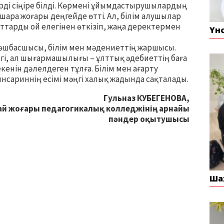
рді сіңіре білді. Көрмені ұйымдастырушылардың
ара жоғары деңгейде өтті. Ал, білім алушылар
аттарды ой елегінен өткізіп, жаңа деректермен
Үн
шбасшысы, білім мен мәдениеттің жаршысы.
гі, ал шығармашылығы – ұлттық әдебиеттің баға
екенін дәлелдеген тұлға. Білім мен ағарту
нсариннің есімі мәңгі халық жадында сақталады.
Гульназ КУБЕГЕНОВА,
ай жоғары педагогикалық колледжінің арнайы
пәндер оқытушысы
Ша