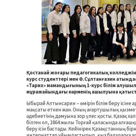
Қостанай жоғары педагогикалық колледжіні
курс студенттері мен Ө.Сұлтанғазин атынд
«Тарих» мамандығының 1-курс білім алуш
мұражайындағы көрменің ашылуына қатыс
Ыбырай Алтынсарин – өмірін білім беру ісіне 
мақсаты еткен жан. Оның ағартушылық қызме
әдебиетінің дамуына зор үлес қосты. Қазақ х
білген ол, 1864 жылы Торғай қаласында алғашқ
беру ісін бастады. Кейінірек Қазақстанның бі
интернаттар ұйымдастырып, қыз балаларға ар