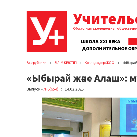
Учитель
Областная еженедельная обществен
ШКОЛА XXI ВЕКА
ДОПОЛНИТЕЛЬНОЕ ОБ
Все рубрики
БІЛІМ КЕҢІСТІГІ
Колледждер/ЖОО
«Ыбырай 
«Ыбырай және Алаш»: м
Выпуск -
№6(654)
: 14.02.2025