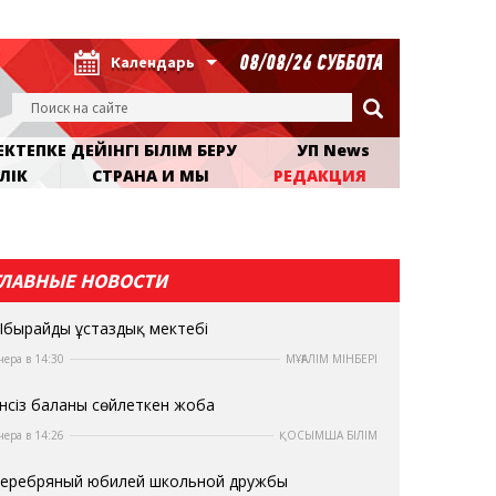
08/08/26 СУББОТА
Календарь
КТЕПКЕ ДЕЙІНГІ БІЛІМ БЕРУ
УП News
ЛІК
СТРАНА И МЫ
РЕДАКЦИЯ
ГЛАВНЫЕ НОВОСТИ
бырайдың ұстаздық мектебі
чера в 14:30
МҰҒАЛІМ МІНБЕРІ
нсіз баланы сөйлеткен жоба
чера в 14:26
ҚОСЫМША БІЛІМ
еребряный юбилей школьной дружбы