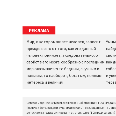
РЕКЛАМА
Мир, в котором живет человек, зависит
Умны
прежде всего от того, как его данный
найд
человек понимает, а следовательно, от
своих
свойств его мозга: сообразно с последним
как 
мир оказывается то бедным, скучным и
собес
пошлым, то наоборот, богатым, полным
и уве
интереса и величия.
терза
Сетевое издание «Учительская плюс» Собственник: ТОО «Редак
(включая фото, видео и аудиоматериалы), размещенных на uchit
допускается только цитирование материалов (1-2 предложения) с