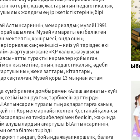
есін көтеріп, қазақ жастарының педагогикалық
ушылық жолдағы ең ірі жетістіктерінің бірі
й Алтынсариннің мемориалдық музейі 1991
рай ашылған. Музей ғимараты екі бөліктен
ған мектептің көшірмесі, онда оның
 орналасқан; екіншісі – киіз үй тәріздес екі
алім-ағартушы» және «ҚР халық жазушысы
ясы» атты тұрақты көрмелер қойылған.
 мен қызметіне, оның педагогикалық, әдеби
Ыб
ағартушының жеке заттары, кітаптары,
ар сақталған. Музей қоры 13 мыңнан астам
а күмбірлеген домбырамен «Алаш аманаты» күйі
 сезімі мен рухтық тәрбиесін арттырды.
Ы.Алтынсарин туралы тың ақпараттарға қанық
еңейтті. Көрмеге арнайы келген Қостанай қала-сы
асарлары өз тәжірибелерімен бөлісіп, жақында
лім алушылардың ағартушы Ы.Алтынсариннің
 оята білген тәрізді.
ұқият тыңдап, бойында жауапкершілік, балаға