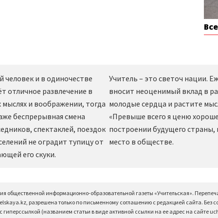
Вс
й человек и в одиночестве
Учитель – это светоч нации. 
ёт отличное развлечение в
вносит неоценимый вклад в ра
 мыслях и воображении, тогда
молодые сердца и растите мы
даже беспрерывная смена
«Превыше всего я ценю хорошег
едников, спектаклей, поездок
построении будущего страны,
селений не оградит тупицу от
место в обществе.
ющей его скуки.
ция общественной информационно-образовательной газеты «Учительская». Перепеч
elskaya.kz, разрешена только по письменному соглашению с редакцией сайта. Без 
 гиперссылкой (названием статьи в виде активной ссылки на ее адрес на сайте uchi