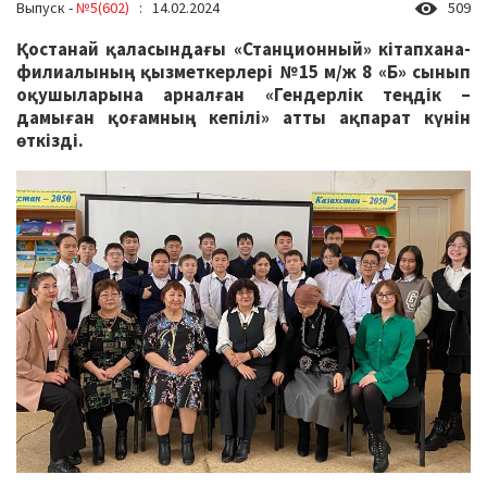
Выпуск -
№5(602)
: 14.02.2024
509
Қостанай қаласындағы «Станционный» кітапхана-
филиалының қызметкерлері №15 м/ж 8 «Б» сынып
оқушыларына арналған «Гендерлік теңдік –
дамыған қоғамның кепілі» атты ақпарат күнін
өткізді.