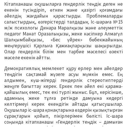
Кітапханашы оқушыларға гендерлік теңдік деген не
екенін түсіндіріп, өткен және қазіргі қоғамдағы
әйелдің жағдайын қарастырды. Проблемаларды
салыстырдық, өзгерістерді талдадық. Іс-шараға №15
м/ж психологы Динара Маралқызы және әлеуметтік
педагог Манат Оразалықызы, жеке кәсіпкер Алмагүл
Шалқымбайқызы, «Бес үйрек» бөбекжайының
меңгерушісі Қарлыға Қажиақпарқызы шақырылды.
Олар гендерлік білім мен тәрбие мәселесі өзекті
мәселе екенін айтты.
Демократиялық мемлекет құру ерлер мен әйелдер
теңдігін сақтамай жүзеге асуы мүмкін емес. Ең
алдымен, күш-жігерді гендерлік стереотиптерді
жеңуге бағыттау керек. Еркек пен әйел екі қарама-
қайшылық емес, тек екі түрлі жыныс. Бұл, керісінше,
адамның жеке тұлға ретінде дамуына кедергі
келтірмеуі керек екендігін айтады қатысушылар.
Оқушылар іс-шара қонақтарына өздерін қызықтырған
сұрақтарын қойып, пікірлерімен бөлісті. Іс-шара
соңында кітапханашы «Гендерлік теңдік – дамыған