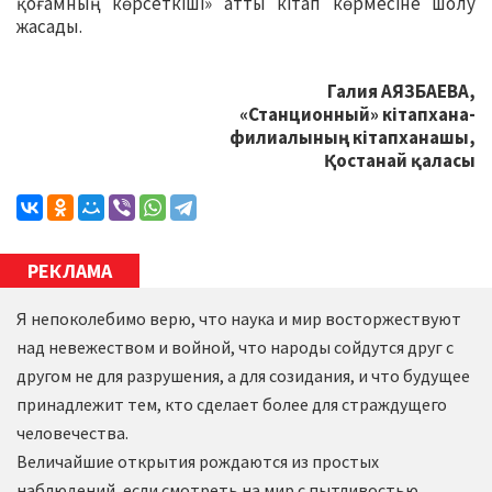
қоғамның көрсеткіші» атты кітап көрмесіне шолу
жасады.
Галия АЯЗБАЕВА,
«Станционный» кітапхана-
филиалының кітапханашы,
Қостанай қаласы
РЕКЛАМА
Я непоколебимо верю, что наука и мир восторжествуют
над невежеством и войной, что народы сойдутся друг с
другом не для разрушения, а для созидания, и что будущее
принадлежит тем, кто сделает более для страждущего
человечества.
Величайшие открытия рождаются из простых
наблюдений, если смотреть на мир с пытливостью