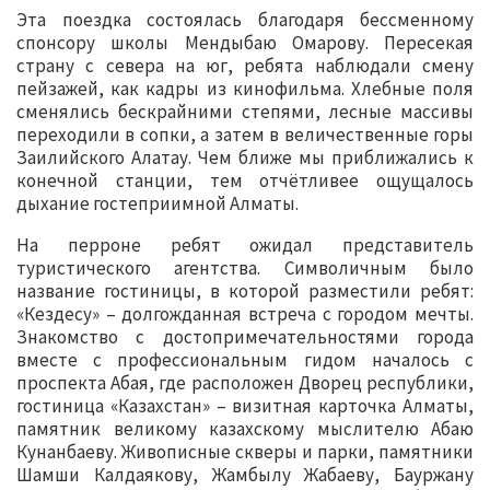
Эта поездка состоялась благодаря бессменному
спонсору школы Мендыбаю Омарову. Пересекая
страну с севера на юг, ребята наблюдали смену
пейзажей, как кадры из кинофильма. Хлебные поля
сменялись бескрайними степями, лесные массивы
переходили в сопки, а затем в величественные горы
Заилийского Алатау. Чем ближе мы приближались к
конечной станции, тем отчётливее ощущалось
дыхание гостеприимной Алматы.
На перроне ребят ожидал представитель
туристического агентства. Символичным было
название гостиницы, в которой разместили ребят:
«Кездесу» – долгожданная встреча с городом мечты.
Знакомство с достопримечательностями города
вместе с профессиональным гидом началось с
проспекта Абая, где расположен Дворец республики,
гостиница «Казахстан» – визитная карточка Алматы,
памятник великому казахскому мыслителю Абаю
Кунанбаеву. Живописные скверы и парки, памятники
Шамши Калдаякову, Жамбылу Жабаеву, Бауржану