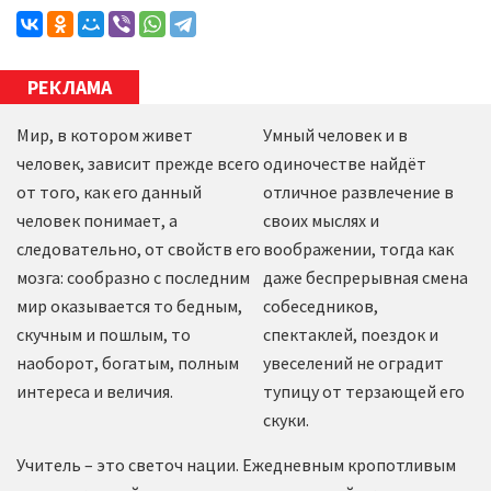
РЕКЛАМА
Мир, в котором живет
Умный человек и в
человек, зависит прежде всего
одиночестве найдёт
от того, как его данный
отличное развлечение в
человек понимает, а
своих мыслях и
следовательно, от свойств его
воображении, тогда как
мозга: сообразно с последним
даже беспрерывная смена
мир оказывается то бедным,
собеседников,
скучным и пошлым, то
спектаклей, поездок и
наоборот, богатым, полным
увеселений не оградит
интереса и величия.
тупицу от терзающей его
скуки.
Учитель – это светоч нации. Ежедневным кропотливым