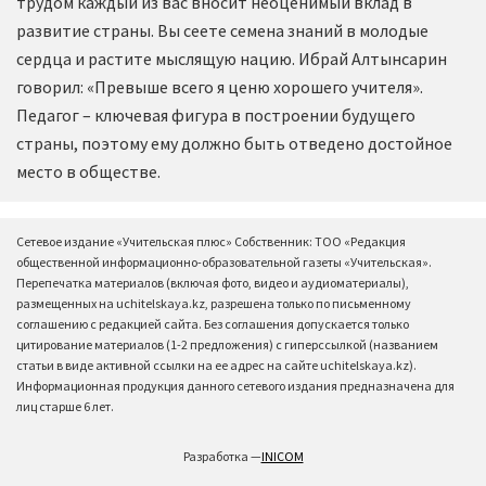
трудом каждый из вас вносит неоценимый вклад в
развитие страны. Вы сеете семена знаний в молодые
сердца и растите мыслящую нацию. Ибрай Алтынсарин
говорил: «Превыше всего я ценю хорошего учителя».
Педагог – ключевая фигура в построении будущего
страны, поэтому ему должно быть отведено достойное
место в обществе.
Сетевое издание «Учительская плюс» Собственник: ТОО «Редакция
общественной информационно-образовательной газеты «Учительская».
Перепечатка материалов (включая фото, видео и аудиоматериалы),
размещенных на uchitelskaya.kz, разрешена только по письменному
соглашению с редакцией сайта. Без соглашения допускается только
цитирование материалов (1-2 предложения) с гиперссылкой (названием
статьи в виде активной ссылки на ее адрес на сайте uchitelskaya.kz).
Информационная продукция данного сетевого издания предназначена для
лиц старше 6 лет.
Разработка —
INICOM