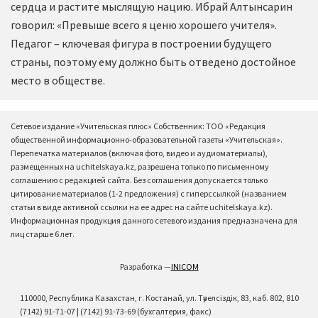
сердца и растите мыслящую нацию. Ибрай Алтынсарин
говорил: «Превыше всего я ценю хорошего учителя».
Педагог – ключевая фигура в построении будущего
страны, поэтому ему должно быть отведено достойное
место в обществе.
Сетевое издание «Учительская плюс» Собственник: ТОО «Редакция
общественной информационно-образовательной газеты «Учительская».
Перепечатка материалов (включая фото, видео и аудиоматериалы),
размещенных на uchitelskaya.kz, разрешена только по письменному
соглашению с редакцией сайта. Без соглашения допускается только
цитирование материалов (1-2 предложения) с гиперссылкой (названием
статьи в виде активной ссылки на ее адрес на сайте uchitelskaya.kz).
Информационная продукция данного сетевого издания предназначена для
лиц старше 6 лет.
Разработка —
INICOM
110000, Республика Казахстан, г. Костанай, ул. Тәуелсіздік, 83, каб. 802, 810
(7142) 91-71-07 | (7142) 91-73-69 (бухгалтерия, факс)