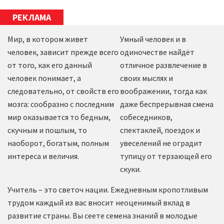
РЕКЛАМА
Мир, в котором живет
Умный человек и в
человек, зависит прежде всего
одиночестве найдёт
от того, как его данный
отличное развлечение в
человек понимает, а
своих мыслях и
следовательно, от свойств его
воображении, тогда как
мозга: сообразно с последним
даже беспрерывная смена
мир оказывается то бедным,
собеседников,
скучным и пошлым, то
спектаклей, поездок и
наоборот, богатым, полным
увеселений не оградит
интереса и величия.
тупицу от терзающей его
скуки.
Учитель – это светоч нации. Ежедневным кропотливым
трудом каждый из вас вносит неоценимый вклад в
развитие страны. Вы сеете семена знаний в молодые