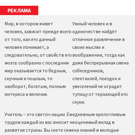
РЕКЛАМА
Мир, в котором живет
Умный человек и в
человек, зависит прежде всего
одиночестве найдёт
от того, как его данный
отличное развлечение в
человек понимает, а
своих мыслях и
следовательно, от свойств его
воображении, тогда как
мозга: сообразно с последним
даже беспрерывная смена
мир оказывается то бедным,
собеседников,
скучным и пошлым, то
спектаклей, поездок и
наоборот, богатым, полным
увеселений не оградит
интереса и величия.
тупицу от терзающей его
скуки.
Учитель – это светоч нации. Ежедневным кропотливым
трудом каждый из вас вносит неоценимый вклад в
развитие страны. Вы сеете семена знаний в молодые