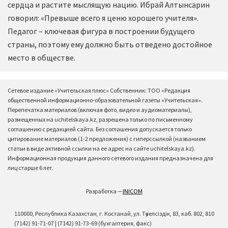
сердца и растите мыслящую нацию. Ибрай Алтынсарин
говорил: «Превыше всего я ценю хорошего учителя».
Педагог – ключевая фигура в построении будущего
страны, поэтому ему должно быть отведено достойное
место в обществе.
Сетевое издание «Учительская плюс» Собственник: ТОО «Редакция
общественной информационно-образовательной газеты «Учительская».
Перепечатка материалов (включая фото, видео и аудиоматериалы),
размещенных на uchitelskaya.kz, разрешена только по письменному
соглашению с редакцией сайта. Без соглашения допускается только
цитирование материалов (1-2 предложения) с гиперссылкой (названием
статьи в виде активной ссылки на ее адрес на сайте uchitelskaya.kz).
Информационная продукция данного сетевого издания предназначена для
лиц старше 6 лет.
Разработка —
INICOM
110000, Республика Казахстан, г. Костанай, ул. Тәуелсіздік, 83, каб. 802, 810
(7142) 91-71-07 | (7142) 91-73-69 (бухгалтерия, факс)