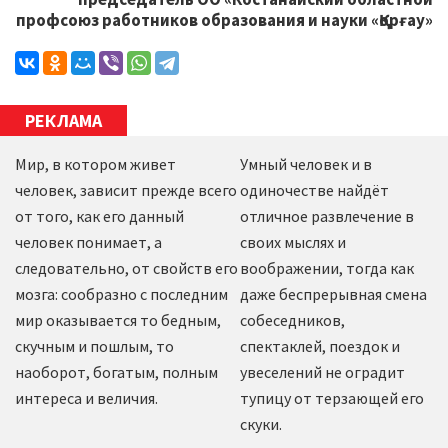
профсоюз работников образования и науки «Қорғау»
РЕКЛАМА
Мир, в котором живет
Умный человек и в
человек, зависит прежде всего
одиночестве найдёт
от того, как его данный
отличное развлечение в
человек понимает, а
своих мыслях и
следовательно, от свойств его
воображении, тогда как
мозга: сообразно с последним
даже беспрерывная смена
мир оказывается то бедным,
собеседников,
скучным и пошлым, то
спектаклей, поездок и
наоборот, богатым, полным
увеселений не оградит
интереса и величия.
тупицу от терзающей его
скуки.