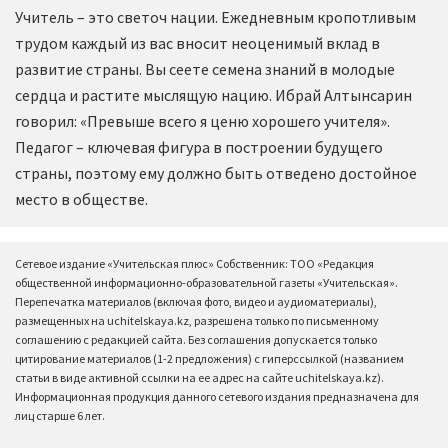
Учитель – это светоч нации. Ежедневным кропотливым
трудом каждый из вас вносит неоценимый вклад в
развитие страны. Вы сеете семена знаний в молодые
сердца и растите мыслящую нацию. Ибрай Алтынсарин
говорил: «Превыше всего я ценю хорошего учителя».
Педагог – ключевая фигура в построении будущего
страны, поэтому ему должно быть отведено достойное
место в обществе.
Сетевое издание «Учительская плюс» Собственник: ТОО «Редакция
общественной информационно-образовательной газеты «Учительская».
Перепечатка материалов (включая фото, видео и аудиоматериалы),
размещенных на uchitelskaya.kz, разрешена только по письменному
соглашению с редакцией сайта. Без соглашения допускается только
цитирование материалов (1-2 предложения) с гиперссылкой (названием
статьи в виде активной ссылки на ее адрес на сайте uchitelskaya.kz).
Информационная продукция данного сетевого издания предназначена для
лиц старше 6 лет.