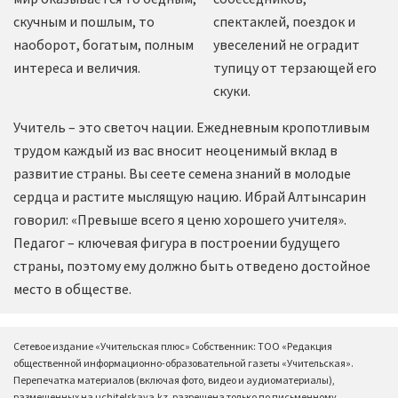
скучным и пошлым, то
спектаклей, поездок и
наоборот, богатым, полным
увеселений не оградит
интереса и величия.
тупицу от терзающей его
скуки.
Учитель – это светоч нации. Ежедневным кропотливым
трудом каждый из вас вносит неоценимый вклад в
развитие страны. Вы сеете семена знаний в молодые
сердца и растите мыслящую нацию. Ибрай Алтынсарин
говорил: «Превыше всего я ценю хорошего учителя».
Педагог – ключевая фигура в построении будущего
страны, поэтому ему должно быть отведено достойное
место в обществе.
Сетевое издание «Учительская плюс» Собственник: ТОО «Редакция
общественной информационно-образовательной газеты «Учительская».
Перепечатка материалов (включая фото, видео и аудиоматериалы),
размещенных на uchitelskaya.kz, разрешена только по письменному