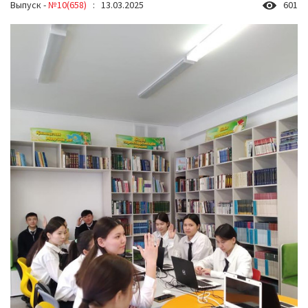
Выпуск -
№10(658)
: 13.03.2025
601