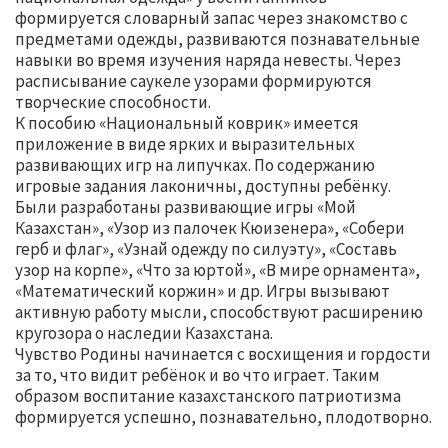
формируется словарный запас через знакомство с
предметами одежды, развиваются познавательные
навыки во время изучения наряда невесты. Через
расписывание саукеле узорами формируются
творческие способности.
К пособию «Национальный коврик» имеется
приложение в виде ярких и выразительных
развивающих игр на липучках. По содержанию
игровые задания лаконичны, доступны ребёнку.
Были разработаны развивающие игры «Мой
Казахстан», «Узор из палочек Кюизенера», «Собери
герб и флаг», «Узнай одежду по силуэту», «Составь
узор на корпе», «Что за юртой», «В мире орнамента»,
«Математический коржин» и др. Игры вызывают
активную работу мысли, способствуют расширению
кругозора о наследии Казахстана.
Чувство Родины начинается с восхищения и гордости
за то, что видит ребёнок и во что играет. Таким
образом воспитание казахстанского патриотизма
формируется успешно, познавательно, плодотворно.