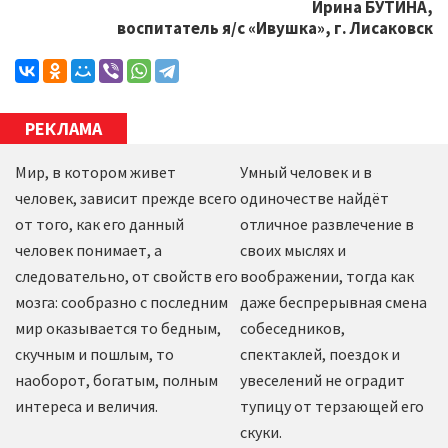
Ирина БУТИНА,
воспитатель я/с «Ивушка», г. Лисаковск
РЕКЛАМА
Мир, в котором живет
Умный человек и в
человек, зависит прежде всего
одиночестве найдёт
от того, как его данный
отличное развлечение в
человек понимает, а
своих мыслях и
следовательно, от свойств его
воображении, тогда как
мозга: сообразно с последним
даже беспрерывная смена
мир оказывается то бедным,
собеседников,
скучным и пошлым, то
спектаклей, поездок и
наоборот, богатым, полным
увеселений не оградит
интереса и величия.
тупицу от терзающей его
скуки.