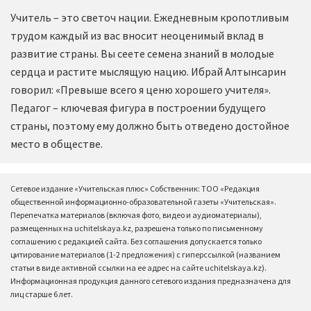
Учитель – это светоч нации. Ежедневным кропотливым
трудом каждый из вас вносит неоценимый вклад в
развитие страны. Вы сеете семена знаний в молодые
сердца и растите мыслящую нацию. Ибрай Алтынсарин
говорил: «Превыше всего я ценю хорошего учителя».
Педагог – ключевая фигура в построении будущего
страны, поэтому ему должно быть отведено достойное
место в обществе.
Сетевое издание «Учительская плюс» Собственник: ТОО «Редакция
общественной информационно-образовательной газеты «Учительская».
Перепечатка материалов (включая фото, видео и аудиоматериалы),
размещенных на uchitelskaya.kz, разрешена только по письменному
соглашению с редакцией сайта. Без соглашения допускается только
цитирование материалов (1-2 предложения) с гиперссылкой (названием
статьи в виде активной ссылки на ее адрес на сайте uchitelskaya.kz).
Информационная продукция данного сетевого издания предназначена для
лиц старше 6 лет.