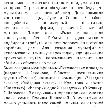
несколько космических сказок и придумали свою
историю. С ребятами обсудили героев будущего
мультфильма, их внешний вид. Дети помогли
изготовить звёзды, Луну и Солнце. В работе
понадобился полимерный пластилин,
пенопластовые формы, различный мелкий
материал. Также для съёмки использовали
конструктор Лего. Ребята с удовольствием
подбирали атрибуты для лего-человечков и стоили
кораблик, дом. Для создания мультфильма
использовали технику перекладки, где движение
происходит путём перемещения плоских или
объёмных объектов по фону.
Были созданы мультфильмы «Путешествие к звезде»
(педагоги Н.Алденова, В.Лясота, воспитанники
группы «Тамшы») название в номинации «Звёздная
сказка»; «Звёздная сказка» (Н.Криштова и группа
«Ласточка»), «История одной звёздочки» (О.Кушнир,
Е.Широкова). В озвучивании героев приняли участие
члены семьи Полины Шляковой. В мультфильме
можно услышать голос самой Полины, её старшей