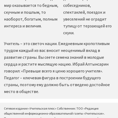
мир оказывается то бедным,
собеседников,
скучным и пошлым, то
спектаклей, поездок и
наоборот, богатым, полным
увеселений не оградит
интереса и величия.
тупицу от терзающей его
скуки.
Учитель – это светоч нации. Ежедневным кропотливым
трудом каждый из вас вносит неоценимый вклад в
развитие страны. Вы сеете семена знаний в молодые
сердца и растите мыслящую нацию. Ибрай Алтынсарин
говорил: «Превыше всего я ценю хорошего учителя».
Педагог – ключевая фигура в построении будущего
страны, поэтому ему должно быть отведено достойное
место в обществе.
Сетевое издание «Учительская плюс» Собственник: ТОО «Редакция
общественной информационно-образовательной газеты «Учительская».