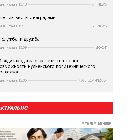
 дня назад в 15:13
УП NEWS
се лингвисты с наградами
 дня назад в 15:11
УП NEWS
 служба, и дружба
 дня назад в 15:09
ДОСУГ
еждународный знак качества: новые
озможности Рудненского политехнического
олледжа
 дня назад в 15:05
КОЛЛЕДЖИ/ВУЗЫ
АКТУАЛЬНО
МҰҒАЛІМ МІНБЕРІ