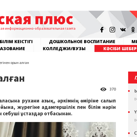
ская плюс
ная информационно-образовательная газета
БІЛІМ КЕҢІСТІГІ
ДОШКОЛЬНОЕ ВОСПИТАНИЕ
МЕ
РАЗОВАНИЕ
КОЛЛЕДЖИ/ВУЗЫ
КӘСІБИ ШЕБЕР
егінен орын алған
алған
370
Ы
В
баласына рухани азық, әркімнің өміріне салып
ойына, жүрегіне адамгершілік пен білім нәрін
Ү
ін себуші ұстаздар отбасынан.
В
С