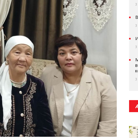
3
В
3
И
3
М
в
к
3