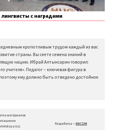
е лингвисты с наградами
Ежедневным кропотливым трудом каждый из вас
звитие страны. Вы сеете семена знаний в
слящую нацию. Ибрай Алтынсарин говорил:
о учителя». Педагог – ключевая фигура в
 поэтому ему должно быть отведено достойное
атка материалов
соглашения
Разработка —
INICOM
telskaya.kz).