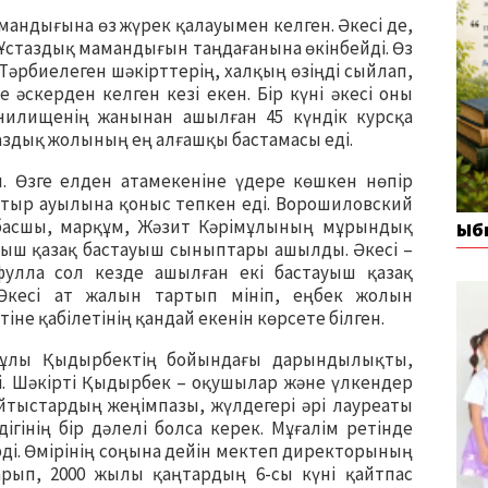
мандығына өз жүрек қалауымен келген. Әкесі де,
 Ұстаздық мамандығын таңдағанына өкінбейді. Өз
Тәрбиелеген шәкірттерің, халқың өзіңді сыйлап,
 әскерден келген кезі екен. Бір күні әкесі оны
чилищенің жанынан ашылған 45 күндік курсқа
таздық жолының ең алғашқы бастамасы еді.
н. Өзге елден атамекеніне үдере көшкен нөпір
батыр ауылына қоныс тепкен еді. Ворошиловский
 басшы, марқұм, Жәзит Кәрімұлының мұрындық
Ыб
ғыш қазақ бастауыш сыныптары ашылды. Әкесі –
фулла сол кезде ашылған екі бастауыш қазақ
Әкесі ат жалын тартып мініп, еңбек жолын
іне қабілетінің қандай екенін көрсете білген.
өз ұлы Қыдырбектің бойындағы дарындылықты,
і. Шәкірті Қыдырбек – оқушылар және үлкендер
йтыстардың жеңімпазы, жүлдегері әрі лауреаты
дігінің бір дәлелі болса керек. Мұғалім ретінде
рді. Өмірінің соңына дейін мектеп директорының
қарып, 2000 жылы қаңтардың 6-сы күні қайтпас