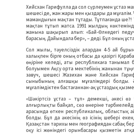
Хийсхан Гарифулла да сол сүрлеумен ұстаз ма
шешесі де, жан жары мен қыздары да мұғалім.
мамандығын мақтан тұтады. Тұтпағанда ше?! 
мақтан тұтып жатса. 1991 жылдың көктемінде
жанына шақырып алып: «Бай-Өлкедегі педу
барасың. Дайындала бер», – деді. Бұл оның ұс
Сол жылы, тәуелсіздік алардан 4-5 ай бұры
халықпен бірге оның отбасы да қазіргі Қара
өңіріне келеді, аты республикаға танымал
болуымен Ақсу орта мектебінің жанынан тұң
завуч, шешесі Жазихан және Хийсхан Гари
сыныбының алғашқы мұғалімдері болды. 
мұғалімдіктен бастағаннан-ақ ұстаздық қызмет
«Шәкіртсіз ұстаз – тұл» демекші, әкесі 
алғырлықты байқап, сөз өнеріне тәрбиелейд
арасында өткен республикалық, облыстық а
болды. Бұл да әкесінің өз ісінің шебері екен
Қазақстан тарихы мен географиядан сабақ бе
оқу ісі жөніндегі орынбасары қызметін ат