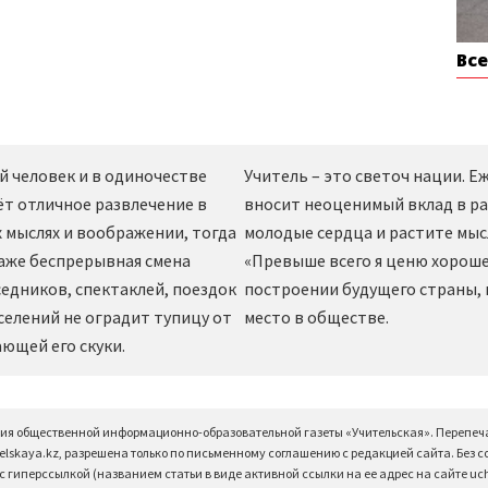
Вс
й человек и в одиночестве
Учитель – это светоч нации. 
ёт отличное развлечение в
вносит неоценимый вклад в ра
 мыслях и воображении, тогда
молодые сердца и растите мы
даже беспрерывная смена
«Превыше всего я ценю хорошег
едников, спектаклей, поездок
построении будущего страны,
селений не оградит тупицу от
место в обществе.
ющей его скуки.
ция общественной информационно-образовательной газеты «Учительская». Перепеч
elskaya.kz, разрешена только по письменному соглашению с редакцией сайта. Без 
 гиперссылкой (названием статьи в виде активной ссылки на ее адрес на сайте uchi