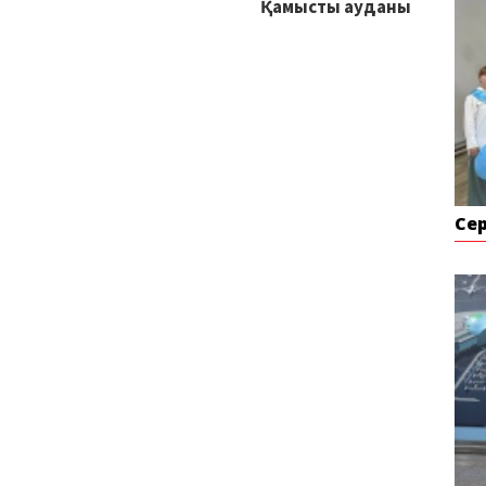
Қамысты ауданы
Се