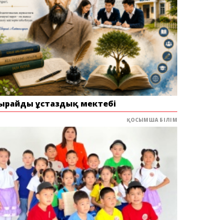
ырайдың ұстаздық мектебі
ҚОСЫМША БІЛІМ