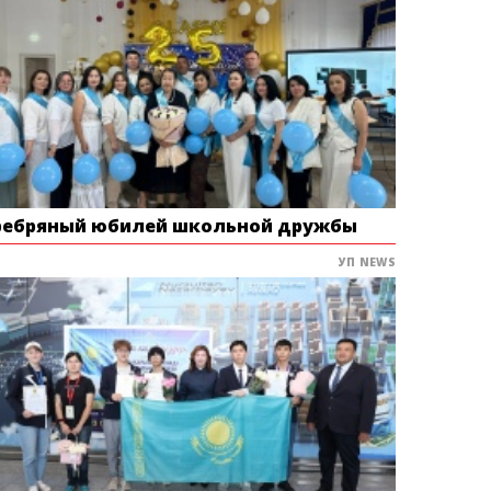
ребряный юбилей школьной дружбы
УП NEWS