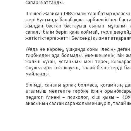
сапарға аттанды.
Шешесі Жазихан 1968 жылы Ұланбатыр қаласын
жері Бұлғында балабақша тәрбиешісінен баста
жылдан бастап бастауыш сынып мұғалімі қ
сапалы білім беріп қана қоймай, түрлі деңге
жетістіктерге жетті. Белсенді қызмет атқара
«Ұяда не көрсең, ұшқанда соны ілесің» деге
тәрбиеден ада болмады. Әке-шешенің ізін ж
жолын қуған, ұстанымы мен терең көзқарасы
Оқушылары оза шауып, талай белестерді ба
майланды.
Білімді, саналы ұрпақ болмаса, қоғамның 
аталмыш мектепте тәрбие ісінің орынбасар
педагог. Үлкені – психолог, кіші қызы – ҚӨУ
анасының салған сара жолымен жүріп, талай же