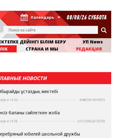
08/08/26 СУББОТА
Календарь
КТЕПКЕ ДЕЙІНГІ БІЛІМ БЕРУ
УП News
ЛІК
СТРАНА И МЫ
РЕДАКЦИЯ
ГЛАВНЫЕ НОВОСТИ
бырайдың ұстаздық мектебі
чера в 14:30
МҰҒАЛІМ МІНБЕРІ
нсіз баланы сөйлеткен жоба
чера в 14:26
ҚОСЫМША БІЛІМ
еребряный юбилей школьной дружбы