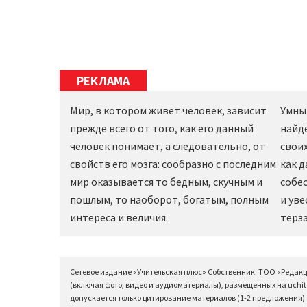
РЕКЛАМА
Мир, в котором живет человек, зависит
Умны
прежде всего от того, как его данный
найд
человек понимает, а следовательно, от
своих
свойств его мозга: сообразно с последним
как 
мир оказывается то бедным, скучным и
собес
пошлым, то наоборот, богатым, полным
и уве
интереса и величия.
терза
Сетевое издание «Учительская плюс» Собственник: ТОО «Редак
(включая фото, видео и аудиоматериалы), размещенных на uchit
допускается только цитирование материалов (1-2 предложения) с