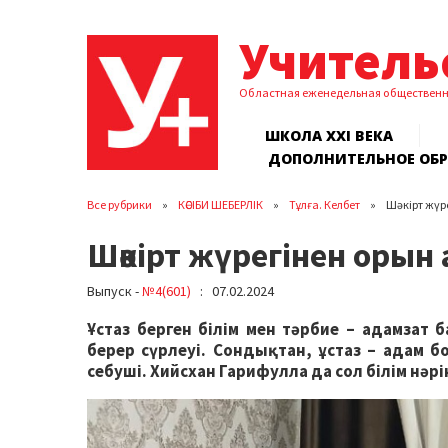
Учитель
Областная еженедельная обществен
ШКОЛА XXI ВЕКА
ДОПОЛНИТЕЛЬНОЕ ОБ
Все рубрики
КӘСІБИ ШЕБЕРЛІК
Тұлға. Келбет
Шәкірт жүр
Шәкірт жүрегінен орын 
Выпуск -
№4(601)
: 07.02.2024
Ұстаз берген білім мен тәрбие – адамзат 
берер сүрлеуі. Сондықтан, ұстаз – адам б
себуші. Хийсхан Гарифулла да сол білім нәр