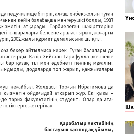
да педучилище бітіріп, алғаш еңбек жолын туған
Үн
ғаннан кейін балабақша меңгерушісі болды, 1987
ызметін атқарады. Тәрбиелеген шәкірттеріне
йдегі іс-шараларға белсене араластырып, жоғарғы
 жүріп, 2002 жылы құрмет демалысына шықты.
н сөз бекер айтылмаса керек. Туған балалары да
алғастырды. Қазір Хийсхан Гарифулла әке-шеше
 бар қазақ тіл мен әдебиеті пәнінің мұғалімі.
ғындырды, додаларда топ жарып, қанжығалары
дамуы неғайбыл. Жолдасы Торғын Ибрагимова да
ы қызметін ойдағыдай атқарып жүр. Екі қызы –
-де тарих факультетінің студенті. Олар да ата-
тістіктерге жетері хақ.
Ша
Қарабатыр мектебінің
бастауыш кәсіподақ ұйымы,