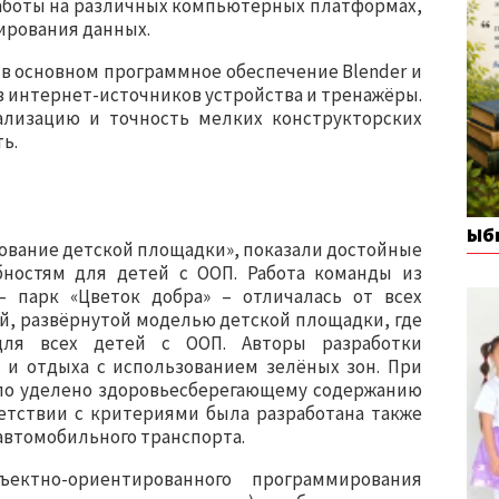
работы на различных компьютерных платформах,
ирования данных.
в основном программное обеспечение Blender и
из интернет-источников устройства и тренажёры.
ализацию и точность мелких конструкторских
ть.
Ыб
ование детской площадки», показали достойные
ностям для детей с ООП. Работа команды из
– парк «Цветок добра» – отличалась от всех
й, развёрнутой моделью детской площадки, где
для всех детей с ООП. Авторы разработки
и отдыха с использованием зелёных зон. При
ло уделено здоровьесберегающему содержанию
етствии с критериями была разработана также
автомобильного транспорта.
ктно-ориентированного программирования