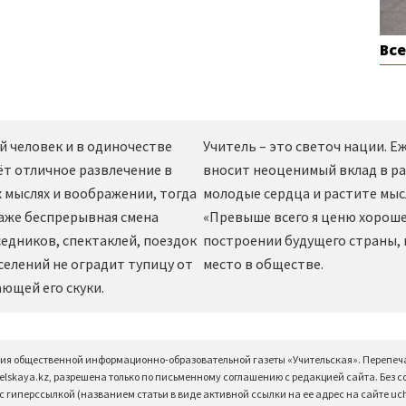
Вс
й человек и в одиночестве
Учитель – это светоч нации. 
ёт отличное развлечение в
вносит неоценимый вклад в ра
 мыслях и воображении, тогда
молодые сердца и растите мы
даже беспрерывная смена
«Превыше всего я ценю хорошег
едников, спектаклей, поездок
построении будущего страны,
селений не оградит тупицу от
место в обществе.
ющей его скуки.
ция общественной информационно-образовательной газеты «Учительская». Перепеч
elskaya.kz, разрешена только по письменному соглашению с редакцией сайта. Без 
 гиперссылкой (названием статьи в виде активной ссылки на ее адрес на сайте uchi