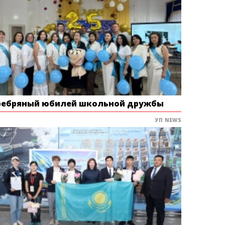
ребряный юбилей школьной дружбы
УП NEWS