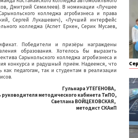
оманда Костанайского колледжа автомобильного
ов, Дмитрий Семилеев). В номинации «Лучшее
арыкольского колледжа агробизнеса и права
кий, Сергей Лукашевич), «Лучший интерфейс
ельного колледжа (Аспет Еркен, Серик Мусаев,
ификат. Победители и призёры награждены
ления образования. Хотелось бы выразить
ектива Сарыкольского колледжа агробизнеса и
Се
ния конкурса и радушный приём. Надеемся, что
 как педагогам, так и студентам в реализации
исов.
Гульнара УТЕГЕНОВА,
ь руководителя методического кабинета ТиПО,
Светлана ВОЙЦЕХОВСКАЯ,
методист СКАиП