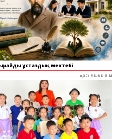
ырайдың ұстаздық мектебі
ҚОСЫМША БІЛІМ