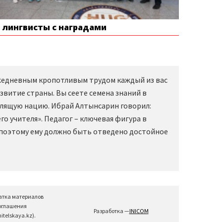
е лингвисты с наградами
Ежедневным кропотливым трудом каждый из вас
звитие страны. Вы сеете семена знаний в
слящую нацию. Ибрай Алтынсарин говорил:
о учителя». Педагог – ключевая фигура в
 поэтому ему должно быть отведено достойное
атка материалов
соглашения
Разработка —
INICOM
telskaya.kz).