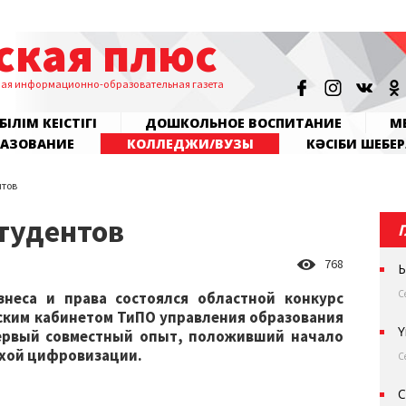
ская плюс
ная информационно-образовательная газета
БІЛІМ КЕҢІСТІГІ
ДОШКОЛЬНОЕ ВОСПИТАНИЕ
МЕ
РАЗОВАНИЕ
КОЛЛЕДЖИ/ВУЗЫ
КӘСІБИ ШЕБЕР
нтов
тудентов
768
Ы
С
неса и права состоялся областной конкурс
ским кабинетом ТиПО управления образования
Ү
первый совместный опыт, положивший начало
охой цифровизации.
С
С