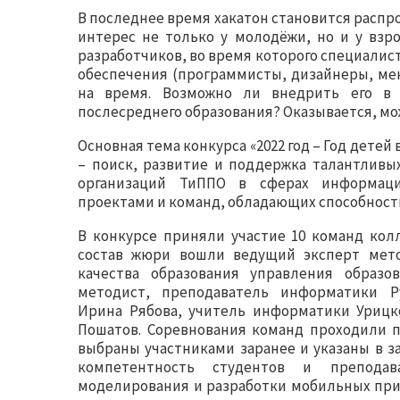
В последнее время хакатон становится расп
интерес не только у молодёжи, но и у взр
разработчиков, во время которого специалис
обеспечения (программисты, дизайнеры, ме
на время. Возможно ли внедрить его в с
послесреднего образования? Оказывается, мо
Основная тема конкурса «2022 год – Год детей
– поиск, развитие и поддержка талантливы
организаций ТиППО в сферах информаци
проектами и команд, обладающих способност
В конкурсе приняли участие 10 команд колл
состав жюри вошли ведущий эксперт мето
качества образования управления образо
методист, преподаватель информатики Ру
Ирина Рябова, учитель информатики Урицк
Пошатов. Соревнования команд проходили п
выбраны участниками заранее и указаны в з
компетентность студентов и преподав
моделирования и разработки мобильных прил