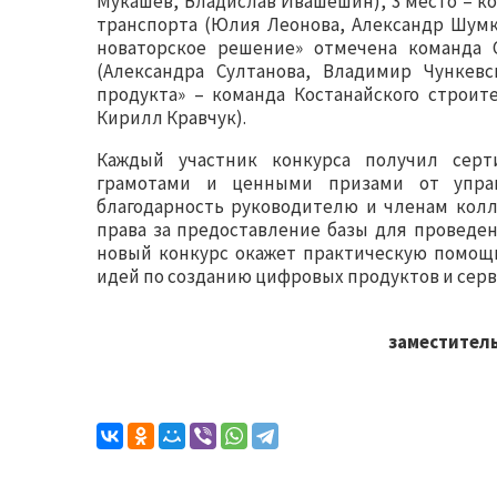
Мукашев, Владислав Ивашешин), 3 место – к
транспорта (Юлия Леонова, Александр Шумк
новаторское решение» отмечена команда С
(Александра Султанова, Владимир Чункевс
продукта» – команда Костанайского строит
Кирилл Кравчук).
Каждый участник конкурса получил серт
грамотами и ценными призами от управ
благодарность руководителю и членам колл
права за предоставление базы для проведе
новый конкурс окажет практическую помощь
идей по созданию цифровых продуктов и серв
заместител