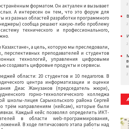
2
ространённым форматом. Он актуален и вызывает
ослых. А интересен он тем, что это форум для
В
ты из разных областей разработки программного
неджеры) сообща решают какую-либо проблему
2
истему технического и профессионального,
жно.
И
2
 в Казахстане», а цель, которую мы преследовали,
х, перспективных преподавателей и студентов
М
онных технологий, управления цифровыми
в
ью создавать цифровые продукты и сервисы.
к
2
еджей области: 20 студентов и 10 педагогов. В
дического центра информатизации и оценки
вания Диас Жанузаков (председатель жюри),
дненского горно-технологического колледжа
ой школы-лицея Сарыкольского района Сергей
о трём направлениям (кейсам), которые были
аявках. Каждый кейс позволял определить ИКТ-
ателей в области web-программирования,
ожений. В ходе пятичасового этапа работы над