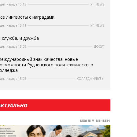
 дня назад в 15:13
УП NEWS
се лингвисты с наградами
 дня назад в 15:11
УП NEWS
 служба, и дружба
 дня назад в 15:09
ДОСУГ
еждународный знак качества: новые
озможности Рудненского политехнического
олледжа
 дня назад в 15:05
КОЛЛЕДЖИ/ВУЗЫ
АКТУАЛЬНО
МҰҒАЛІМ МІНБЕРІ