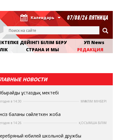
07/08/26 ПЯТНИЦА
Календарь
КТЕПКЕ ДЕЙІНГІ БІЛІМ БЕРУ
УП News
ЛІК
СТРАНА И МЫ
РЕДАКЦИЯ
ГЛАВНЫЕ НОВОСТИ
бырайдың ұстаздық мектебі
егодня в 14:30
МҰҒАЛІМ МІНБЕРІ
нсіз баланы сөйлеткен жоба
егодня в 14:26
ҚОСЫМША БІЛІМ
еребряный юбилей школьной дружбы