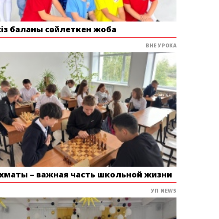
сіз баланы сөйлеткен жоба
ВНЕ УРОКА
хматы – важная часть школьной жизни
УП NEWS