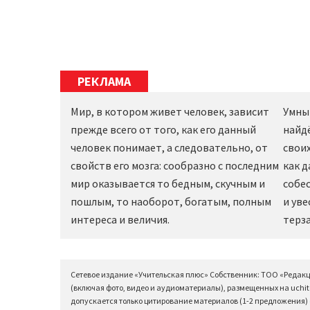
РЕКЛАМА
Мир, в котором живет человек, зависит
Умны
прежде всего от того, как его данный
найд
человек понимает, а следовательно, от
своих
свойств его мозга: сообразно с последним
как 
мир оказывается то бедным, скучным и
собес
пошлым, то наоборот, богатым, полным
и уве
интереса и величия.
терза
Сетевое издание «Учительская плюс» Собственник: ТОО «Редак
(включая фото, видео и аудиоматериалы), размещенных на uchit
допускается только цитирование материалов (1-2 предложения) с