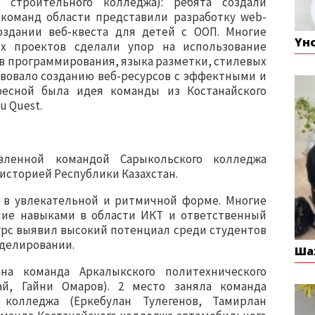
о строительного колледжа): ребята создали
команд области представили разработку web-
оздании веб-квеста для детей с ООП. Многие
Үн
х проектов сделали упор на использование
ов программирования, языка разметки, стилевых
твовало созданию веб-ресурсов с эффектными и
есной была идея команды из Костанайского
u Quest.
вленной командой Сарыкольского колледжа
с историей Республики Казахстан.
 в увлекательной и ритмичной форме. Многие
ние навыками в области ИКТ и ответственный
урс выявил высокий потенциал среди студентов
оделировании.
Ша
на команда Аркалыкского политехнического
й, Гайни Омаров). 2 место заняла команда
 колледжа (Еркебулан Тулегенов, Тамирлан