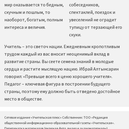
мир оказывается то бедным,
собеседников,
скучным и пошлым, то
спектаклей, поездок и
наоборот, богатым, полным
увеселений не оградит
интереса и величия.
тупицу от терзающей его
скуки.
Учитель – это светоч нации. Ежедневным кропотливым
трудом каждый из вас вносит неоценимый вклад в
развитие страны. Вы сеете семена знаний в молодые
сердца и растите мыслящую нацию. Ибрай Алтынсарин
говорил: «Превыше всего я ценю хорошего учителя».
Педагог – ключевая фигура в построении будущего
страны, поэтому ему должно быть отведено достойное
место в обществе.
Сетевое издание «Учительская плюс» Собственник: ТОО «Редакция
общественной информационно-образовательной газеты «Учительская».
Перепечатка материалов (включая фото, видео и аудиоматериалы),