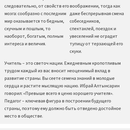
следовательно, от свойств его
воображении, тогда как
мозга: сообразно с последним
даже беспрерывная смена
мир оказывается то бедным,
собеседников,
скучным и пошлым, то
спектаклей, поездок и
наоборот, богатым, полным
увеселений не оградит
интереса и величия.
тупицу от терзающей его
скуки.
Учитель – это светоч нации. Ежедневным кропотливым
трудом каждый из вас вносит неоценимый вклад в
развитие страны. Вы сеете семена знаний в молодые
сердца и растите мыслящую нацию. Ибрай Алтынсарин
говорил: «Превыше всего я ценю хорошего учителя».
Педагог – ключевая фигура в построении будущего
страны, поэтому ему должно быть отведено достойное
место в обществе.