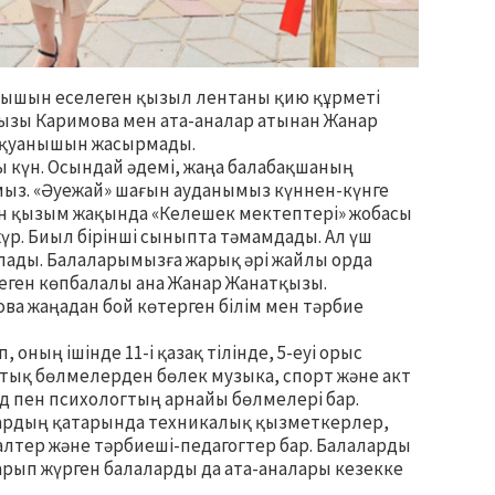
нышын еселеген қызыл лентаны қию құрметі
қызы Каримова мен ата-аналар атынан Жанар
р қуанышын жасырмады.
ы күн. Осындай әдемі, жаңа балабақшаның
з. «Әуежай» шағын ауданымыз күннен-күнге
кен қызым жақында «Келешек мектептері» жобасы
р. Биыл бірінші сыныпта тәмамдады. Ал үш
олады. Балаларымызға жарық әрі жайлы орда
леген көпбалалы ана Жанар Жанатқызы.
ва жаңадан бой көтерген білім мен тәрбие
 оның ішінде 11-і қазақ тілінде, 5-еуі орыс
оптық бөлмелерден бөлек музыка, спорт және акт
ед пен психологтың арнайы бөлмелері бар.
лардың қатарында техникалық қызметкерлер,
галтер және тәрбиеші-педагогтер бар. Балаларды
барып жүрген балаларды да ата-аналары кезекке