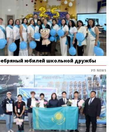
ребряный юбилей школьной дружбы
УП NEWS