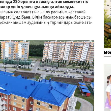
нында 280 орынға лайықталған мемлекеттік
лалар үшін үлкен қуанышқа айналды.
ақшаның салтанатты ашылу рәсіміне Қостанай
 Марат Жүндібаев, Білім басқармасының басшысы
Әуежай» ықшам ауданының тұрғындары және ата-
Ыб