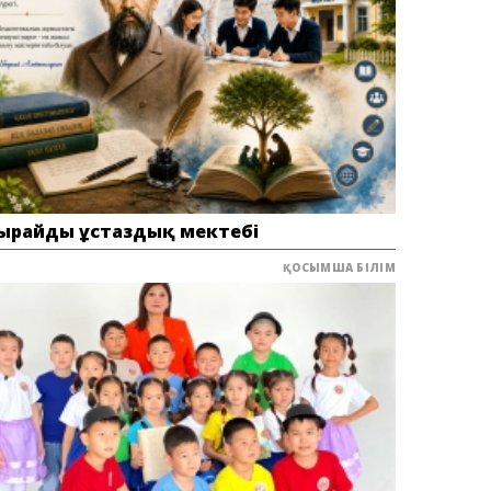
ырайдың ұстаздық мектебі
ҚОСЫМША БІЛІМ