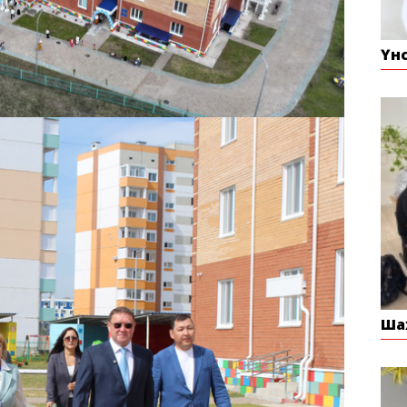
Үн
Ша