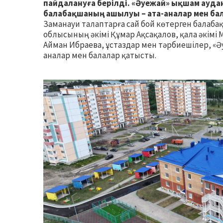
пайдалануға берілді. «Әуежай» ықшам ауда
балабақшаның ашылуы – ата-аналар мен ба
Заманауи талаптарға сай бой көтерген балаб
облысының әкімі Құмар Ақсақалов, қала әкімі
Айман Ибраева, ұстаздар мен тәрбиешілер, «
аналар мен балалар қатысты.