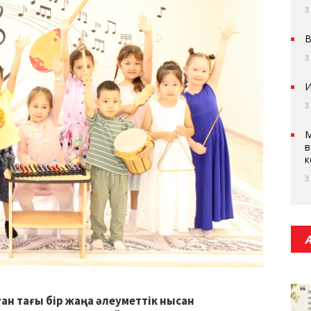
3
В
3
И
3
М
в
к
3
н тағы бір жаңа әлеуметтік нысан