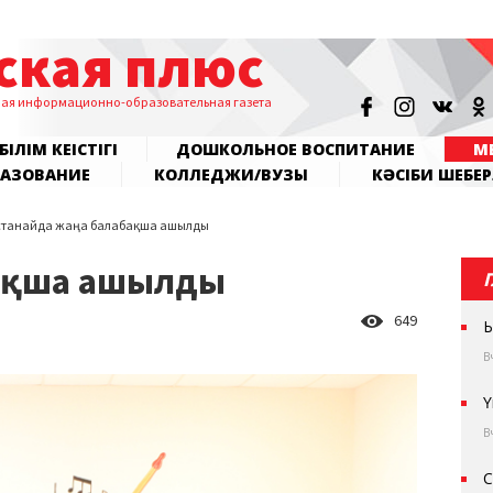
ская плюс
ная информационно-образовательная газета
БІЛІМ КЕҢІСТІГІ
ДОШКОЛЬНОЕ ВОСПИТАНИЕ
МЕ
РАЗОВАНИЕ
КОЛЛЕДЖИ/ВУЗЫ
КӘСІБИ ШЕБЕР
останайда жаңа балабақша ашылды
бақша ашылды
649
Ы
В
Ү
В
С