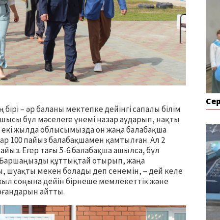
Се
бірі – әр баланы мектепке дейінгі сапалы білім
шысы бұл мәселеге үнемі назар аударып, нақты
ы екі жылда облысымызда он жаңа балабақша
ар 100 пайыз балабақшамен қамтылған. Ал 2
 пайыз. Егер тағы 5-6 балабақша ашылса, бұл
. Баршаңызды құттықтай отырып, жаңа
ы, шуақты мекен болады деп сенемін, – дей келе
жыл соңына дейін бірнеше мемлекеттік және
ғандарын айтты.