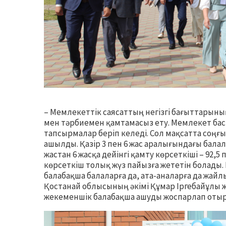
– Мемлекеттік саясаттың негізгі бағыттарының 
мен тәрбиемен қамтамасыз ету. Мемлекет бас
тапсырмалар беріп келеді. Сол мақсатта соңғ
ашылды. Қазір 3 пен 6 жас аралығындағы балал
жастан 6 жасқа дейінгі қамту көрсеткіші – 92,5
көрсеткіш толық жүз пайызға жететін болады
балабақша балаларға да, ата-аналарға да жайл
Қостанай облысының әкімі Құмар Іргебайұлы 
жекеменшік балабақша ашуды жоспарлап отыр