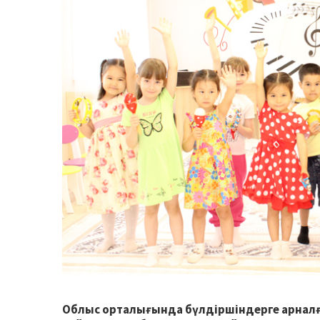
Облыс орталығында бүлдіршіндерге арналға