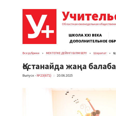
Учитель
Областная еженедельная обществен
ШКОЛА XXI ВЕКА
ДОПОЛНИТЕЛЬНОЕ ОБ
Все рубрики
МЕКТЕПКЕ ДЕЙІНГІ БІЛІМ БЕРУ
Шарапат
Қ
Қостанайда жаңа бала
Выпуск -
№23(671)
: 20.06.2025