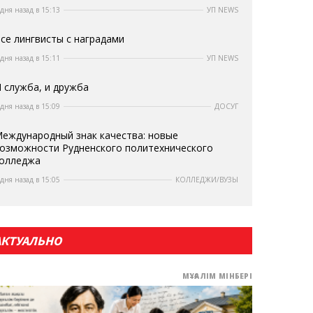
 дня назад в 15:13
УП NEWS
се лингвисты с наградами
 дня назад в 15:11
УП NEWS
 служба, и дружба
 дня назад в 15:09
ДОСУГ
еждународный знак качества: новые
озможности Рудненского политехнического
олледжа
 дня назад в 15:05
КОЛЛЕДЖИ/ВУЗЫ
АКТУАЛЬНО
МҰҒАЛІМ МІНБЕРІ