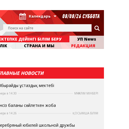
08/08/26 СУББОТА
Календарь
КТЕПКЕ ДЕЙІНГІ БІЛІМ БЕРУ
УП News
ЛІК
СТРАНА И МЫ
РЕДАКЦИЯ
ГЛАВНЫЕ НОВОСТИ
бырайдың ұстаздық мектебі
чера в 14:30
МҰҒАЛІМ МІНБЕРІ
нсіз баланы сөйлеткен жоба
чера в 14:26
ҚОСЫМША БІЛІМ
еребряный юбилей школьной дружбы