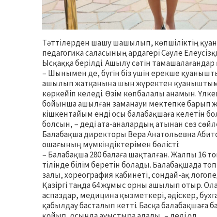
Тәттілерден шашу шашылып, көпшіліктің қуа
педагогика саласының ардагері Сәуле Елеусіз
Ысқаққа берілді. Ашылу сәтін тамашалағанда
– Шынымен де, бүгін біз үшін ерекше қуанышт
ашылып жатқанына шын жүректен қуаныштымы
көркейіп келеді. Өзім көпбалалы анамын. Үл
бойынша ашылған заманауи мектепке барып жү
кішкентайым енді осы балабақшаға келетін б
болсын, – деді ата-аналардың атынан сөз сөй
Балабақша директоры Вера Анатольевна Абито
ошағының мүмкіндіктерімен бөлісті:
– Балабақша 280 балаға шақталған. Жалпы 16 топ,
тілінде білім беретін болады. Балабақшада т
залы, хореография кабинеті, сондай-ақ логоп
Қазіргі таңда 64 жұмыс орны ашылып отыр. О
аспаздар, медицина қызметкері, әдіскер, бух
қабылдау басталып кетті. Басқа балабақшаға 
қойып, осында ауыстыра алады, – деді ол.