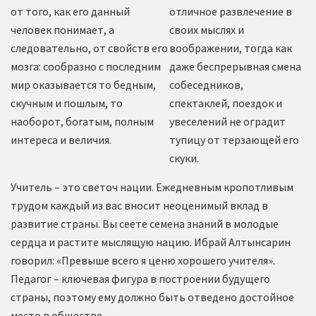
от того, как его данный
отличное развлечение в
человек понимает, а
своих мыслях и
следовательно, от свойств его
воображении, тогда как
мозга: сообразно с последним
даже беспрерывная смена
мир оказывается то бедным,
собеседников,
скучным и пошлым, то
спектаклей, поездок и
наоборот, богатым, полным
увеселений не оградит
интереса и величия.
тупицу от терзающей его
скуки.
Учитель – это светоч нации. Ежедневным кропотливым
трудом каждый из вас вносит неоценимый вклад в
развитие страны. Вы сеете семена знаний в молодые
сердца и растите мыслящую нацию. Ибрай Алтынсарин
говорил: «Превыше всего я ценю хорошего учителя».
Педагог – ключевая фигура в построении будущего
страны, поэтому ему должно быть отведено достойное
место в обществе.