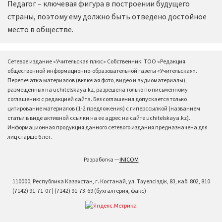
Педагог – ключевая фигура в построении будущего
страны, поэтому ему должно быть отведено достойное
место в обществе.
Сетевое издание «Учительская плюс» Собственник: ТОО «Редакция
общественной информационно-образовательной газеты «Учительская».
Перепечатка материалов (включая фото, видео и аудиоматериалы),
размещенных на uchitelskaya.kz, разрешена только по письменному
соглашению с редакцией сайта. Без соглашения допускается только
цитирование материалов (1-2 предложения) с гиперссылкой (названием
статьи в виде активной ссылки на ее адрес на сайте uchitelskaya.kz).
Информационная продукция данного сетевого издания предназначена для
лиц старше 6 лет.
Разработка —
INICOM
110000, Республика Казахстан, г. Костанай, ул. Тәуелсіздік, 83, каб. 802, 810
(7142) 91-71-07 | (7142) 91-73-69 (бухгалтерия, факс)