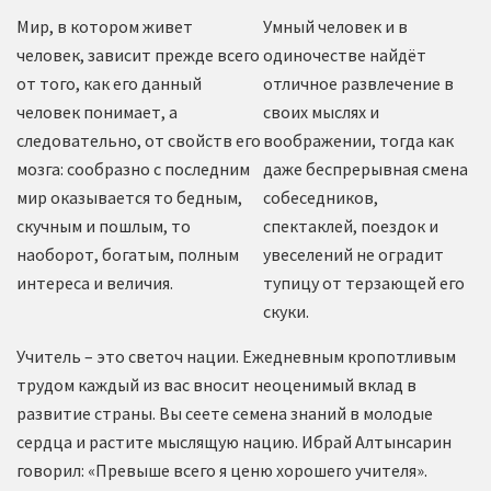
Мир, в котором живет
Умный человек и в
человек, зависит прежде всего
одиночестве найдёт
от того, как его данный
отличное развлечение в
человек понимает, а
своих мыслях и
следовательно, от свойств его
воображении, тогда как
мозга: сообразно с последним
даже беспрерывная смена
мир оказывается то бедным,
собеседников,
скучным и пошлым, то
спектаклей, поездок и
наоборот, богатым, полным
увеселений не оградит
интереса и величия.
тупицу от терзающей его
скуки.
Учитель – это светоч нации. Ежедневным кропотливым
трудом каждый из вас вносит неоценимый вклад в
развитие страны. Вы сеете семена знаний в молодые
сердца и растите мыслящую нацию. Ибрай Алтынсарин
говорил: «Превыше всего я ценю хорошего учителя».