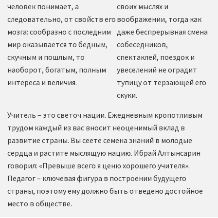
человек понимает, а
своих мыслях и
следовательно, от свойств его
воображении, тогда как
мозга: сообразно с последним
даже беспрерывная смена
мир оказывается то бедным,
собеседников,
скучным и пошлым, то
спектаклей, поездок и
наоборот, богатым, полным
увеселений не оградит
интереса и величия.
тупицу от терзающей его
скуки.
Учитель – это светоч нации. Ежедневным кропотливым
трудом каждый из вас вносит неоценимый вклад в
развитие страны. Вы сеете семена знаний в молодые
сердца и растите мыслящую нацию. Ибрай Алтынсарин
говорил: «Превыше всего я ценю хорошего учителя».
Педагог – ключевая фигура в построении будущего
страны, поэтому ему должно быть отведено достойное
место в обществе.