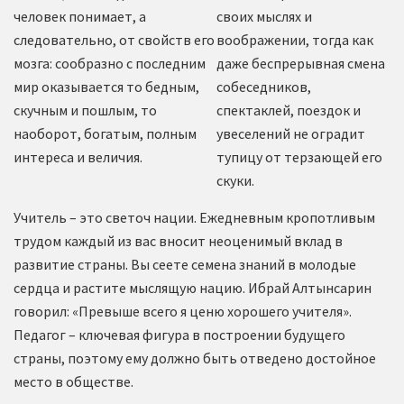
человек понимает, а
своих мыслях и
следовательно, от свойств его
воображении, тогда как
мозга: сообразно с последним
даже беспрерывная смена
мир оказывается то бедным,
собеседников,
скучным и пошлым, то
спектаклей, поездок и
наоборот, богатым, полным
увеселений не оградит
интереса и величия.
тупицу от терзающей его
скуки.
Учитель – это светоч нации. Ежедневным кропотливым
трудом каждый из вас вносит неоценимый вклад в
развитие страны. Вы сеете семена знаний в молодые
сердца и растите мыслящую нацию. Ибрай Алтынсарин
говорил: «Превыше всего я ценю хорошего учителя».
Педагог – ключевая фигура в построении будущего
страны, поэтому ему должно быть отведено достойное
место в обществе.