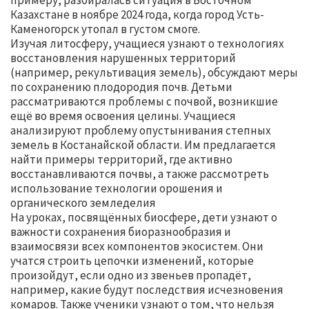
примеру, разбиралась ситуация в Восточном
Казахстане в ноябре 2024 года, когда город Усть-
Каменогорск утопал в густом смоге.
Изучая литосферу, учащиеся узнают о технологиях
восстановления нарушенных территорий
(например, рекультивация земель), обсуждают меры
по сохранению плодородия почв. Детьми
рассматриваются проблемы с почвой, возникшие
ещё во время освоения целины. Учащиеся
анализируют проблему опустынивания степных
земель в Костанайской области. Им предлагается
найти примеры территорий, где активно
восстанавливаются почвы, а также рассмотреть
использование технологии орошения и
органического земледелия
На уроках, посвящённых биосфере, дети узнают о
важности сохранения биоразнообразия и
взаимосвязи всех компонентов экосистем. Они
учатся строить цепочки изменений, которые
произойдут, если одно из звеньев пропадёт,
например, какие будут последствия исчезновения
комаров. Также ученики узнают о том, что нельзя