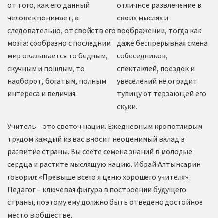
от того, как его данный
отличное развлечение в
человек понимает, а
своих мыслях и
следовательно, от свойств его
воображении, тогда как
мозга: сообразно с последним
даже беспрерывная смена
мир оказывается то бедным,
собеседников,
скучным и пошлым, то
спектаклей, поездок и
наоборот, богатым, полным
увеселений не оградит
интереса и величия.
тупицу от терзающей его
скуки.
Учитель – это светоч нации. Ежедневным кропотливым
трудом каждый из вас вносит неоценимый вклад в
развитие страны. Вы сеете семена знаний в молодые
сердца и растите мыслящую нацию. Ибрай Алтынсарин
говорил: «Превыше всего я ценю хорошего учителя».
Педагог – ключевая фигура в построении будущего
страны, поэтому ему должно быть отведено достойное
место в обществе.