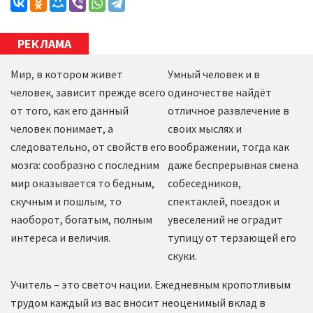
РЕКЛАМА
Мир, в котором живет
Умный человек и в
человек, зависит прежде всего
одиночестве найдёт
от того, как его данный
отличное развлечение в
человек понимает, а
своих мыслях и
следовательно, от свойств его
воображении, тогда как
мозга: сообразно с последним
даже беспрерывная смена
мир оказывается то бедным,
собеседников,
скучным и пошлым, то
спектаклей, поездок и
наоборот, богатым, полным
увеселений не оградит
интереса и величия.
тупицу от терзающей его
скуки.
Учитель – это светоч нации. Ежедневным кропотливым
трудом каждый из вас вносит неоценимый вклад в