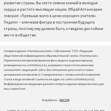
развитие страны. Вы сеете семена знаний в молодые
сердца и растите мыслящую нацию. Ибрай Алтынсарин
говорил: «Превыше всего я ценю хорошего учителя».
Педагог – ключевая фигура в построении будущего
страны, поэтому ему должно быть отведено достойное
место в обществе.
Сетевое издание «Учительская плюс» Собственник: ТОО «Редакция
общественной информационно-образовательной газеты «Учительская».
Перепечатка материалов (включая фото, видео и аудиоматериалы),
размещенных на uchitelskaya.kz, разрешена только по письменному
соглашению с редакцией сайта. Без соглашения допускается только
цитирование материалов (1-2 предложения) с гиперссылкой (названием
статьи в виде активной ссылки на ее адрес на сайте uchitelskaya.kz).
Информационная продукция данного сетевого издания предназначена для
лиц старше 6 лет.
Разработка —
INICOM
110000, Республика Казахстан, г. Костанай, ул. Тәуелсіздік, 83, каб. 802, 810