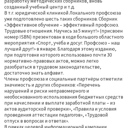
разработку методических сборников, вновь
созданный учебный центр и т.д.
В т.г. юридической клиникой Локального профсоюза
уже подготовлено шесть таких сборников. Сборник
«Эффективное обучение – эффективный профсоюз.
Трудовые отношения. Научись за 5 минут!» (присвоен
номер ISBN) презентован в ходе большого областного
мероприятия «Спорт, учёба и досуг. Профсоюз – наш
лучший друг!» в январе. Благодаря этому изданию,
при подготовке которого использовано почти 30
нормативно-правовых актов, можно легко
разобраться в трудовом законодательстве,
достаточно знать алфавит.
Члены профсоюза и социальные партнёры отметили
значимость и других сборников: «Перечень
нарушений и риски неправомерного и
необоснованного использования бюджетных средств
при начислении и выплате заработной платы – из
актов аудиторской проверки», «Правила и условия
проведения аттестации педагогов», «Трудовой
отпуск в вопросах и ответах».
В рамках целевой информационной кампании