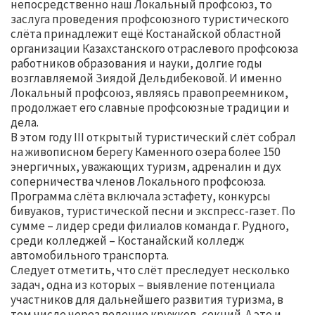
непосредственно наш Локальный профсоюз, то
заслуга проведения профсоюзного туристического
слёта принадлежит ещё Костанайской областной
организации Казахстанского отраслевого профсоюза
работников образования и науки, долгие годы
возглавляемой Зиядой Дельдибековой. И именно
Локальный профсоюз, являясь правопреемником,
продолжает его славные профсоюзные традиции и
дела.
В этом году III открытый туристический слёт собрал
на живописном берегу Каменного озера более 150
энергичных, уважающих туризм, адреналин и дух
соперничества членов Локального профсоюза.
Программа слёта включала эстафету, конкурсы
бивуаков, туристической песни и экспресс-газет. По
сумме – лидер среди филиалов команда г. Рудного,
среди колледжей – Костанайский колледж
автомобильного транспорта.
Следует отметить, что слёт преследует несколько
задач, одна из которых – выявление потенциала
участников для дальнейшего развития туризма, в
том числе через ведение кружков, секций. А это и