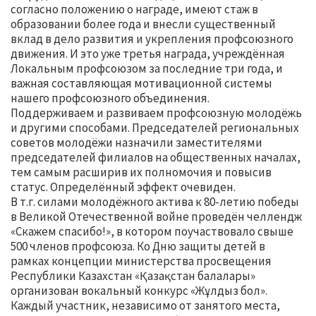
согласно положению о награде, имеют стаж в
образовании более года и внесли существенный
вклад в дело развития и укрепления профсоюзного
движения. И это уже третья награда, учреждённая
Локальным профсоюзом за последние три года, и
важная составляющая мотивационной системы
нашего профсоюзного объединения.
Поддерживаем и развиваем профсоюзную молодёжь
и другими способами. Председателей региональных
советов молодёжи назначили заместителями
председателей филиалов на общественных началах,
тем самым расширив их полномочия и повысив
статус. Определённый эффект очевиден.
В т.г. силами молодёжного актива к 80-летию победы
в Великой Отечественной войне проведён челлендж
«Скажем спасибо!», в котором поучаствовало свыше
500 членов профсоюза. Ко Дню защиты детей в
рамках концепции министерства просвещения
Республики Казахстан «Қазақстан балалары»
организован вокальный конкурс «Жұлдыз бол».
Каждый участник, независимо от занятого места,