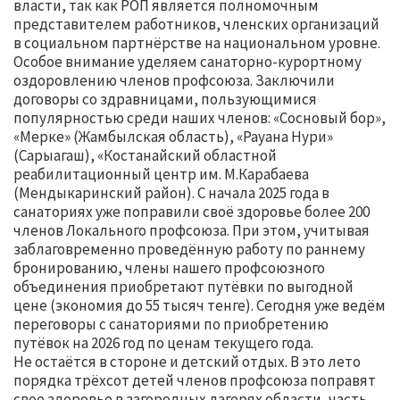
власти, так как РОП является полномочным
представителем работников, членских организаций
в социальном партнёрстве на национальном уровне.
Особое внимание уделяем санаторно-курортному
оздоровлению членов профсоюза. Заключили
договоры со здравницами, пользующимися
популярностью среди наших членов: «Сосновый бор»,
«Мерке» (Жамбылская область), «Рауана Нури»
(Сарыагаш), «Костанайский областной
реабилитационный центр им. М.Карабаева
(Мендыкаринский район). С начала 2025 года в
санаториях уже поправили своё здоровье более 200
членов Локального профсоюза. При этом, учитывая
заблаговременно проведённую работу по раннему
бронированию, члены нашего профсоюзного
объединения приобретают путёвки по выгодной
цене (экономия до 55 тысяч тенге). Сегодня уже ведём
переговоры с санаториями по приобретению
путёвок на 2026 год по ценам текущего года.
Не остаётся в стороне и детский отдых. В это лето
порядка трёхсот детей членов профсоюза поправят
свое здоровье в загородных лагерях области, часть