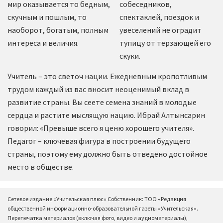
мир оказывается то бедным,
собеседников,
скучным и пошлым, то
спектаклей, поездок и
наоборот, богатым, полным
увеселений не оградит
интереса и величия.
тупицу от терзающей его
скуки.
Учитель – это светоч нации. Ежедневным кропотливым
трудом каждый из вас вносит неоценимый вклад в
развитие страны. Вы сеете семена знаний в молодые
сердца и растите мыслящую нацию. Ибрай Алтынсарин
говорил: «Превыше всего я ценю хорошего учителя».
Педагог – ключевая фигура в построении будущего
страны, поэтому ему должно быть отведено достойное
место в обществе.
Сетевое издание «Учительская плюс» Собственник: ТОО «Редакция
общественной информационно-образовательной газеты «Учительская».
Перепечатка материалов (включая фото, видео и аудиоматериалы),