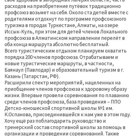
расходов на приобретение путёвок традиционно
профсоюз возьмет на себя. Около ста детей вместе с
родителями отдохнут по программе профсоюзного
туризма в городах Туркестане, Алматы, на озере
Иссык-Куль, при этом для детей членов Локального
профсоюза в Алматинском направлении перелёт в
оба конца маршрута абсолютно бесплатный.
Всего туристическим отдыхом планируем охватить
порядка 200 членов профсоюза. Отрабатываем и
новые туристические маршруты, в частности,
Баянаул (Павлодар) и образовательный туризм в г.
Казань (Татарстан, РФ).
Расширили спектр мероприятий, нацеленных на
приобщение членов профсоюза к здоровому образу
жизни. Впервые провели соревнования по плаванию
среди членов профсоюза, база проведения – ППО
Детско-юношеской спортивной школы №1 им.
К.Оспанова, присоединившейся к нам уже в этом году.
Хочу ещё раз поблагодарить руководство и
тренерский состав спортивной школы за помощь в
организации и проведении соревнований. Также