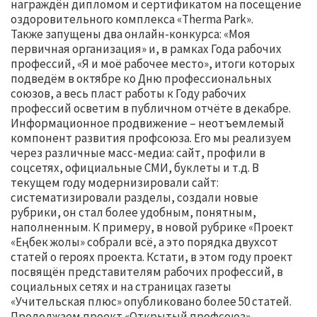
награждён дипломом и сертификатом на посещение
оздоровительного комплекса «Therma Park».
Также запущены два онлайн-конкурса: «Моя
первичная организация» и, в рамках Года рабочих
профессий, «Я и моё рабочее место», итоги которых
подведём в октябре ко Дню профессиональных
союзов, а весь пласт работы к Году рабочих
профессий осветим в публичном отчёте в декабре.
Информационное продвижение – неотъемлемый
компонент развития профсоюза. Его мы реализуем
через различные масс-медиа: сайт, профили в
соцсетях, официальные СМИ, буклеты и т.д. В
текущем году модернизировали сайт:
систематизировали разделы, создали новые
рубрики, он стал более удобным, понятным,
наполненным. К примеру, в новой рубрике «Проект
«Еңбек жолы» собрали всё, а это порядка двухсот
статей о героях проекта. Кстати, в этом году проект
посвящён представителям рабочих профессий, в
социальных сетях и на страницах газеты
«Учительская плюс» опубликовано более 50 статей.
Продолжаем проект «Открытый профсоюз»,