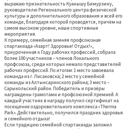
выражаю признательность Куанышу Бимурзину,
руководителю Регионального центра физической
культуры и дополнительного образования и всей его
команде, благодаря которой проводятся, причём на
самом высоком уровне, наши спортивные
мероприятия.
К примеру, семейная зимняя профсоюзная
спартакиада «Азарт! Здоровье! Отдых!»,
приуроченная к Году рабочих профессий, собрала
более 100 участников – членов Локального
профсоюза, среди которых немало представителей
рабочих профессий. По итогам: 1 место завоевала
команда из г. Лисаковска; 2 место у семейной
команды из Алтынсаринского района; 3 место –
Сарыкольский район. Победитель и призёры
награждены грамотами и профсоюзной премией. А
каждый участник в награду получил сертификат на
посещение оздоровительного комплекса «Therma
Park». Действительно, получился праздник здоровья
и семейного отдыха!
Если традицию семейной спартакиады заложил