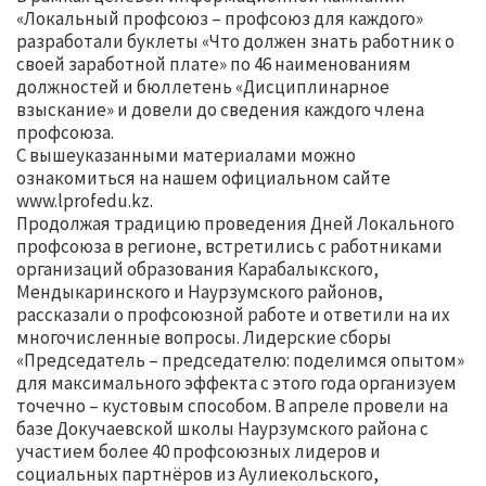
«Локальный профсоюз – профсоюз для каждого»
разработали буклеты «Что должен знать работник о
своей заработной плате» по 46 наименованиям
должностей и бюллетень «Дисциплинарное
взыскание» и довели до сведения каждого члена
профсоюза.
С вышеуказанными материалами можно
ознакомиться на нашем официальном сайте
www.lprofedu.kz.
Продолжая традицию проведения Дней Локального
профсоюза в регионе, встретились с работниками
организаций образования Карабалыкского,
Мендыкаринского и Наурзумского районов,
рассказали о профсоюзной работе и ответили на их
многочисленные вопросы. Лидерские сборы
«Председатель – председателю: поделимся опытом»
для максимального эффекта с этого года организуем
точечно – кустовым способом. В апреле провели на
базе Докучаевской школы Наурзумского района с
участием более 40 профсоюзных лидеров и
социальных партнёров из Аулиекольского,