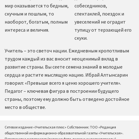
мир оказывается то бедным,
собеседников,
скучным и пошлым, то
спектаклей, поездок и
наоборот, богатым, полным
увеселений не оградит
интереса и величия.
тупицу от терзающей его
скуки.
Учитель – это светоч нации. Ежедневным кропотливым
трудом каждый из вас вносит неоценимый вклад в
развитие страны. Вы сеете семена знаний в молодые
сердца и растите мыслящую нацию. Ибрай Алтынсарин
говорил: «Превыше всего я ценю хорошего учителя».
Педагог – ключевая фигура в построении будущего
страны, поэтому ему должно быть отведено достойное
место в обществе.
Сетевое издание «Учительская плюс» Собственник: ТОО «Редакция
общественной информационно-образовательной газеты «Учительская».
Перепечатка материалов (включая фото, видео и аудиоматериалы),