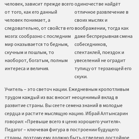
человек, зависит прежде всего
одиночестве найдёт
от того, как его данный
отличное развлечение в
человек понимает, а
своих мыслях и
следовательно, от свойств его
воображении, тогда как
мозга: сообразно с последним
даже беспрерывная смена
мир оказывается то бедным,
собеседников,
скучным и пошлым, то
спектаклей, поездок и
наоборот, богатым, полным
увеселений не оградит
интереса и величия.
тупицу от терзающей его
скуки.
Учитель – это светоч нации. Ежедневным кропотливым
трудом каждый из вас вносит неоценимый вклад в
развитие страны. Вы сеете семена знаний в молодые
сердца и растите мыслящую нацию. Ибрай Алтынсарин
говорил: «Превыше всего я ценю хорошего учителя».
Педагог – ключевая фигура в построении будущего
страны, поэтому ему должно быть отведено достойное