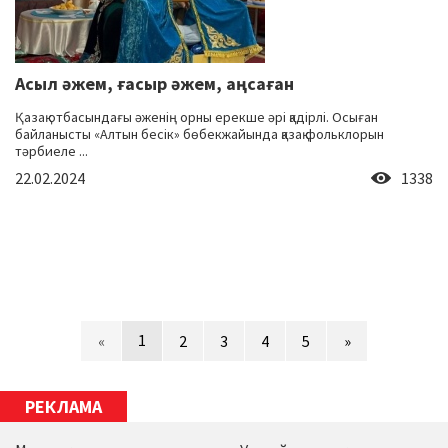
Асыл әжем, ғасыр әжем, аңсаған
Қазақ отбасындағы әженің орны ерекше әрі қадірлі. Осыған
байланысты «Алтын бесік» бөбекжайында қазақ фольклорын
тәрбиеле ...
22.02.2024
1338
1
«
2
3
4
5
»
РЕКЛАМА