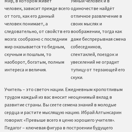
Мир, в котором живет
Умный человек и в
человек, зависит прежде всего
одиночестве найдёт
от того, как его данный
отличное развлечение в
человек понимает, а
своих мыслях и
следовательно, от свойств его
воображении, тогда как
мозга: сообразно с последним
даже беспрерывная смена
мир оказывается то бедным,
собеседников,
скучным и пошлым, то
спектаклей, поездок и
наоборот, богатым, полным
увеселений не оградит
интереса и величия.
тупицу от терзающей его
скуки.
Учитель – это светоч нации. Ежедневным кропотливым
трудом каждый из вас вносит неоценимый вклад в
развитие страны. Вы сеете семена знаний в молодые
сердца и растите мыслящую нацию. Ибрай Алтынсарин
говорил: «Превыше всего я ценю хорошего учителя».
Педагог – ключевая фигура в построении будущего