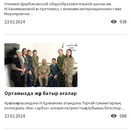
Ученики Щербаковской общеобразовательной школы им.
М.Хакимжановой встретились с воинами-интернационалистами.
Мероприятие ...
23.02.2024
938
Ортамызда жүр батыр ағалар
Арқалық қаласындағы Н.Құлжанова атындағы Торғай гуманитарлық
колледінің «Жас сарбаз» әскери-патриоттық клубының белсенді ...
23.02.2024
588