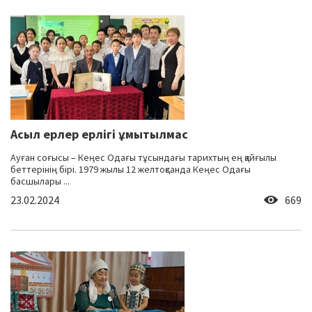
Асыл ерлер ерлігі ұмытылмас
Ауған соғысы – Кеңес Одағы тұсындағы тарихтың ең қайғылы
беттерінің бірі. 1979 жылы 12 желтоқсанда Кеңес Одағы
басшылары ...
23.02.2024
669