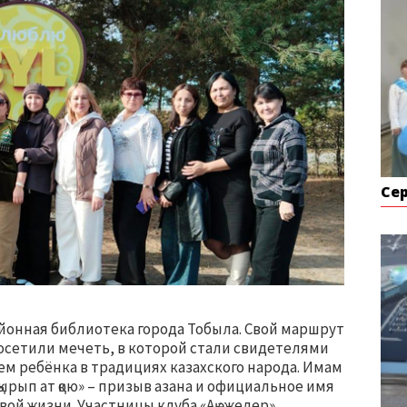
Се
йонная библиотека города Тобыла. Свой маршрут
посетили мечеть, в которой стали свидетелями
м ребёнка в традициях казахского народа. Имам
ырып ат қою» – призыв азана и официальное имя
ой жизни. Участницы клуба «Ақ әжелер»