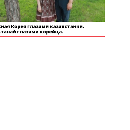
ная Корея глазами казахстанки.
станай глазами корейца.