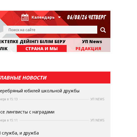
06/08/26 ЧЕТВЕРГ
Календарь
КТЕПКЕ ДЕЙІНГІ БІЛІМ БЕРУ
УП News
ЛІК
СТРАНА И МЫ
РЕДАКЦИЯ
ГЛАВНЫЕ НОВОСТИ
еребряный юбилей школьной дружбы
чера в 15:13
УП NEWS
се лингвисты с наградами
чера в 15:11
УП NEWS
 служба, и дружба