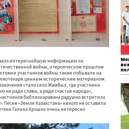
Ме
азала интереснейшую информацию на
во
течественной войны, о героическом прошлом
по
 Потомки участников войны также побывали на
иблиотекаря ценным историческим материалом.
значения стало село Жамбыл, где участники
ю не ради славы, а ради счастья народа»,
частников библиокаравана радушно встретила
. Песня «Земля Казахстана» никого не оставила
теки Галина Крошко очень интересно