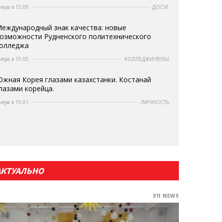
чера в 15:09
ДОСУГ
еждународный знак качества: новые
озможности Рудненского политехнического
олледжа
чера в 15:05
КОЛЛЕДЖИ/ВУЗЫ
жная Корея глазами казахстанки. Костанай
лазами корейца.
чера в 15:01
ЛИЧНОСТЬ
АКТУАЛЬНО
УП NEWS