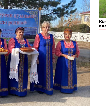
Юж
Ко