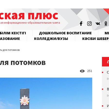
ская плюс
ная информационно-образовательная газета
БІЛІМ КЕҢІСТІГІ
ДОШКОЛЬНОЕ ВОСПИТАНИЕ
МЕ
РАЗОВАНИЕ
КОЛЛЕДЖИ/ВУЗЫ
КӘСІБИ ШЕБЕР
ть для потомков
для потомков
251
С
В
В
В
И