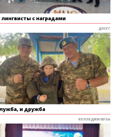
е лингвисты с наградами
ДОСУГ
служба, и дружба
КОЛЛЕДЖИ/ВУЗЫ