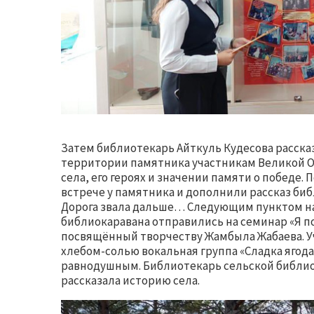
Затем библиотекарь Айткуль Кудесова расск
территории памятника участникам Великой О
села, его героях и значении памяти о победе.
встрече у памятника и дополнили рассказ б
Дорога звала дальше… Следующим пунктом на
библиокаравана отправились на семинар «Я по
посвящённый творчеству Жамбыла Жабаева. У
хлебом-солью вокальная группа «Сладка ягода»
равнодушным. Библиотекарь сельской библио
рассказала историю села.