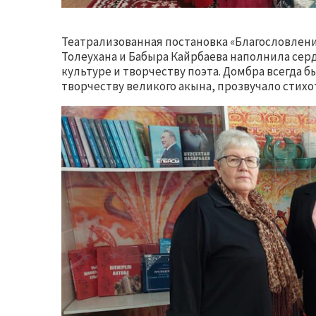
Театрализованная постановка «Благословлен
Толеухана и Бабыра Кайрбаева наполнила серд
культуре и творчеству поэта. Домбра всегда 
творчеству великого акына, прозвучало стихо