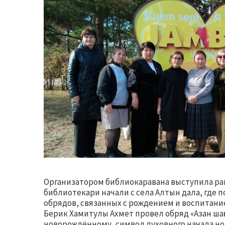
Организатором библиокаравана выступила ра
библиотекари начали с села Алтын дала, где 
обрядов, связанных с рождением и воспитание
Берик Хамитулы Ахмет провел обряд «Азан шақ
новорождённому, символ духовного начала нов