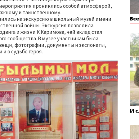
и мероприятия прониклись особой атмосферой,
важному и таинственному.
Вс
вились на экскурсию в школьный музей имени
ественной войны. Экскурсия позволила
одвига и жизни К.Каримова, чей вклад стал
го сообщества. В музее участникам была
вещи, фотографии, документы и экспонаты,
и о судьбе героя.
И 