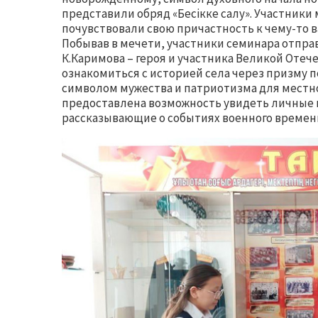
представили обряд «Бесікке салу». Участник
почувствовали свою причастность к чему-то 
Побывав в мечети, участники семинара отпра
К.Каримова – героя и участника Великой Отеч
ознакомиться с историей села через призму п
символом мужества и патриотизма для местно
предоставлена возможность увидеть личные 
рассказывающие о событиях военного времени 