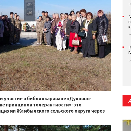
В
М
в
к
В
Ю
г
В
и участие в библиокараване «Духовно-
ве принципов толерантности»: это
ициями Жамбылского сельского округа через