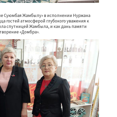
ие Суюмбая Жамбылу» в исполнении Нуржана
ца гостей атмосферой глубокого уважения к
была спутницей Жамбыла, и как дань памяти
творение «Домбра».