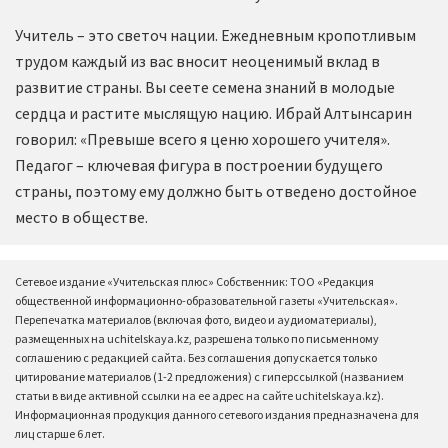
Учитель – это светоч нации. Ежедневным кропотливым
трудом каждый из вас вносит неоценимый вклад в
развитие страны. Вы сеете семена знаний в молодые
сердца и растите мыслящую нацию. Ибрай Алтынсарин
говорил: «Превыше всего я ценю хорошего учителя».
Педагог – ключевая фигура в построении будущего
страны, поэтому ему должно быть отведено достойное
место в обществе.
Сетевое издание «Учительская плюс» Собственник: ТОО «Редакция
общественной информационно-образовательной газеты «Учительская».
Перепечатка материалов (включая фото, видео и аудиоматериалы),
размещенных на uchitelskaya.kz, разрешена только по письменному
соглашению с редакцией сайта. Без соглашения допускается только
цитирование материалов (1-2 предложения) с гиперссылкой (названием
статьи в виде активной ссылки на ее адрес на сайте uchitelskaya.kz).
Информационная продукция данного сетевого издания предназначена для
лиц старше 6 лет.