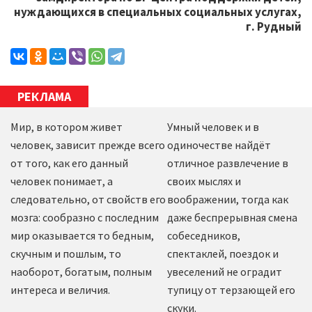
нуждающихся в специальных социальных услугах,
г. Рудный
РЕКЛАМА
Мир, в котором живет
Умный человек и в
человек, зависит прежде всего
одиночестве найдёт
от того, как его данный
отличное развлечение в
человек понимает, а
своих мыслях и
следовательно, от свойств его
воображении, тогда как
мозга: сообразно с последним
даже беспрерывная смена
мир оказывается то бедным,
собеседников,
скучным и пошлым, то
спектаклей, поездок и
наоборот, богатым, полным
увеселений не оградит
интереса и величия.
тупицу от терзающей его
скуки.