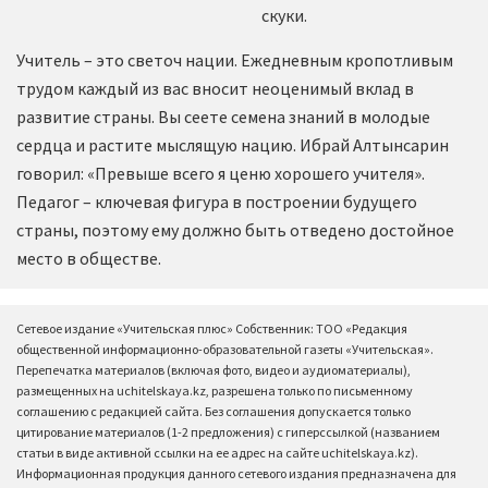
скуки.
Учитель – это светоч нации. Ежедневным кропотливым
трудом каждый из вас вносит неоценимый вклад в
развитие страны. Вы сеете семена знаний в молодые
сердца и растите мыслящую нацию. Ибрай Алтынсарин
говорил: «Превыше всего я ценю хорошего учителя».
Педагог – ключевая фигура в построении будущего
страны, поэтому ему должно быть отведено достойное
место в обществе.
Сетевое издание «Учительская плюс» Собственник: ТОО «Редакция
общественной информационно-образовательной газеты «Учительская».
Перепечатка материалов (включая фото, видео и аудиоматериалы),
размещенных на uchitelskaya.kz, разрешена только по письменному
соглашению с редакцией сайта. Без соглашения допускается только
цитирование материалов (1-2 предложения) с гиперссылкой (названием
статьи в виде активной ссылки на ее адрес на сайте uchitelskaya.kz).
Информационная продукция данного сетевого издания предназначена для