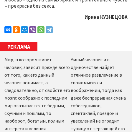
– прекрасна без секса.
Ирина КУЗНЕЦОВА
РЕКЛАМА
Мир, в котором живет
Умный человек и в
человек, зависит прежде всего
одиночестве найдёт
от того, как его данный
отличное развлечение в
человек понимает, а
своих мыслях и
следовательно, от свойств его
воображении, тогда как
мозга: сообразно с последним
даже беспрерывная смена
мир оказывается то бедным,
собеседников,
скучным и пошлым, то
спектаклей, поездок и
наоборот, богатым, полным
увеселений не оградит
интереса и величия.
тупицу от терзающей его