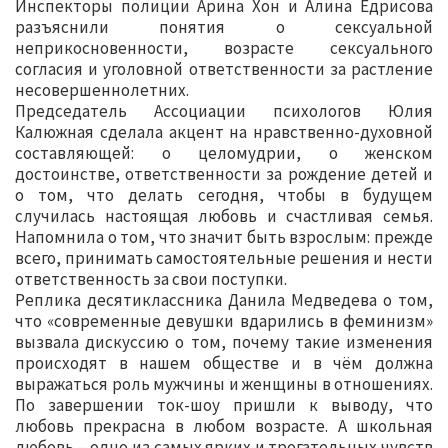
Инспекторы полиции Арина Хон и Алина Едрисова
разъяснили понятия о сексуальной
неприкосновенности, возрасте сексуального
согласия и уголовной ответственности за растление
несовершеннолетних.
Председатель Ассоциации психологов Юлия
Калюжная сделала акцент на нравственно-духовной
составляющей: о целомудрии, о женском
достоинстве, ответственности за рождение детей и
о том, что делать сегодня, чтобы в будущем
случилась настоящая любовь и счастливая семья.
Напомнила о том, что значит быть взрослым: прежде
всего, принимать самостоятельные решения и нести
ответственность за свои поступки.
Реплика десятиклассника Данила Медведева о том,
что «современные девушки вдарились в феминизм»
вызвала дискуссию о том, почему такие изменения
происходят в нашем обществе и в чём должна
выражаться роль мужчины и женщины в отношениях.
По завершении ток-шоу пришли к выводу, что
любовь прекрасна в любом возрасте. А школьная
любовь – одно из самых ярких и трогательных чувств